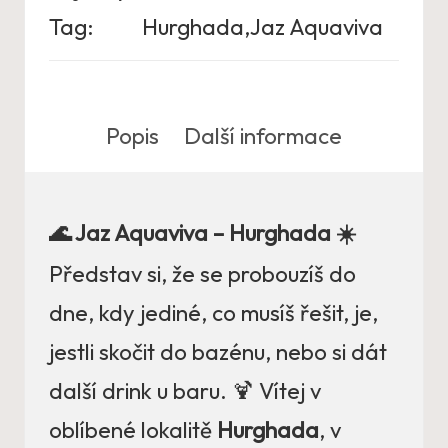
Tag:
Hurghada,Jaz Aquaviva
Popis
Další informace
🌊 Jaz Aquaviva – Hurghada ☀️
Představ si, že se probouzíš do
dne, kdy jediné, co musíš řešit, je,
jestli skočit do bazénu, nebo si dát
další drink u baru. 🍹 Vítej v
oblíbené lokalitě
Hurghada
, v