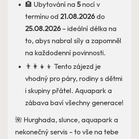
🏨 Ubytování na
5
nocí v
termínu od
21.08.2026
do
25.08.2026
– ideální délka na
to, abys nabral síly a zapomněl
na každodenní povinnosti.
👨‍👩‍👧‍👦 Tento zájezd je
vhodný pro páry, rodiny s dětmi
i skupiny přátel. Aquapark a
zábava baví všechny generace!
🌺 Hurghada, slunce, aquapark a
nekonečný servis – to vše na tebe