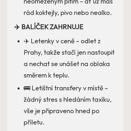
neomezeným pitím – ať už máš
rád koktejly, pivo nebo nealko.
✈️ BALÍČEK ZAHRNUJE
✈️ Letenky v ceně – odlet z
Prahy, takže stačí jen nastoupit
a nechat se unášet na oblaka
směrem k teplu.
🚌 Letištní transfery v místě –
žádný stres s hledáním taxíku,
vše je připraveno hned po
příletu.