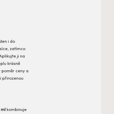
den i do
ěsíce, zatímco
plikujte ji na
eplu krásně
lý poměr ceny a
ši přirozenou
 ml
kombinuje