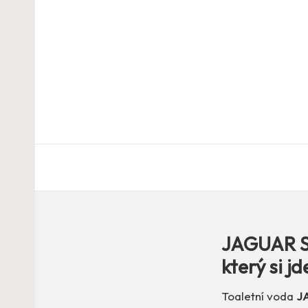
JAGUAR St
který si j
Toaletní voda
J