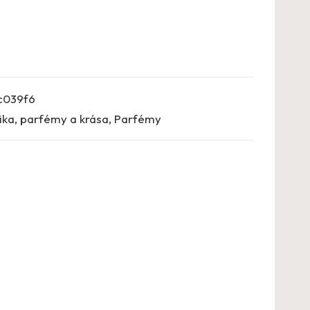
c039f6
ka, parfémy a krása
,
Parfémy