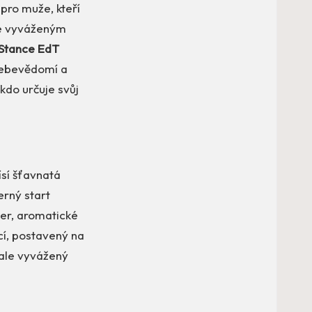
pro muže, kteří
ale vyváženým
Stance EdT
 sebevědomí a
 kdo určuje svůj
ísí šťavnatá
rný start
ver, aromatické
cí, postavený na
nale vyvážený