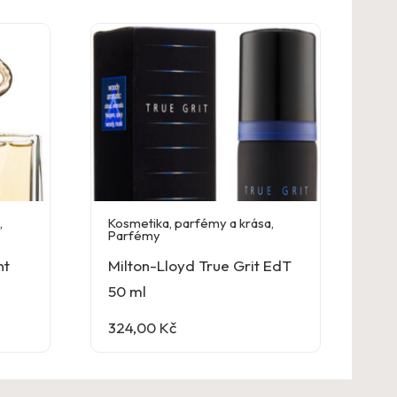
a
,
Kosmetika, parfémy a krása
,
Parfémy
nt
Milton-Lloyd True Grit EdT
50 ml
324,00
Kč