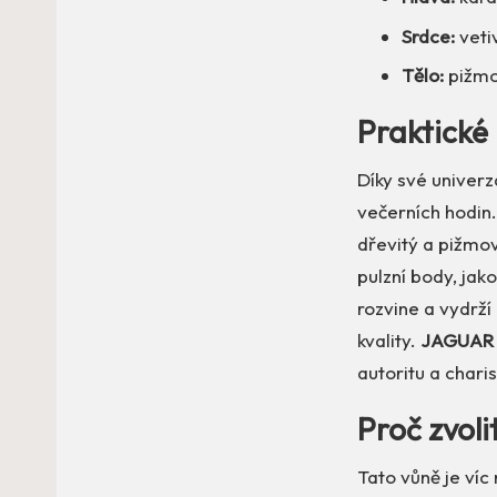
Srdce:
veti
Tělo:
pižmo
Praktické 
Díky své univerz
večerních hodin.
dřevitý a pižmový
pulzní body, jak
rozvine a vydrž
kvality.
JAGUAR 
autoritu a chari
Proč zvol
Tato vůně je víc