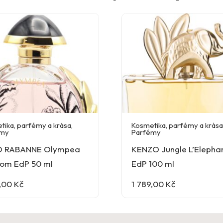
tika, parfémy a krása
,
Kosmetika, parfémy a krás
émy
Parfémy
 RABANNE Olympea
KENZO Jungle L’Elepha
som EdP 50 ml
EdP 100 ml
9,00
Kč
1 789,00
Kč