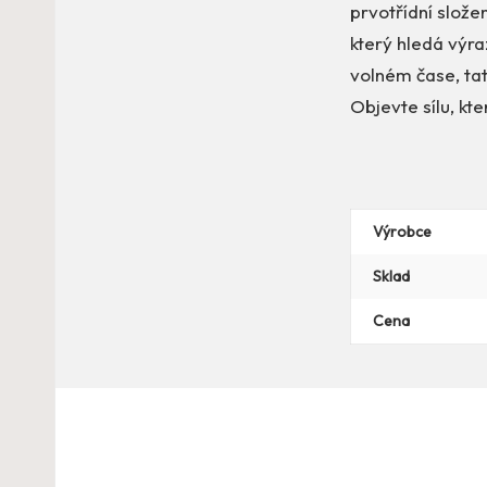
prvotřídní slože
který hledá výra
volném čase, ta
Objevte sílu, kt
Výrobce
Sklad
Cena