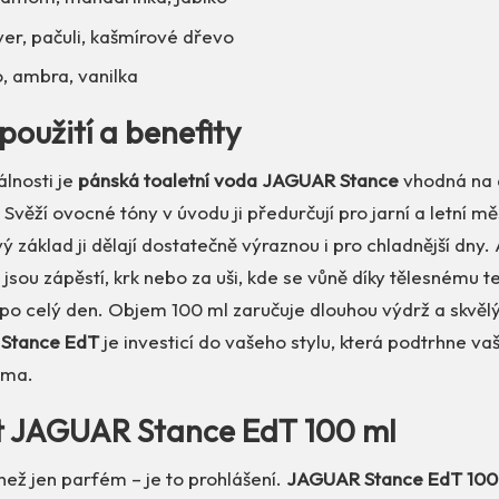
ver, pačuli, kašmírové dřevo
, ambra, vanilka
použití a benefity
álnosti je
pánská toaletní voda JAGUAR Stance
vhodná na 
 Svěží ovocné tóny v úvodu ji předurčují pro jarní a letní m
 základ ji dělají dostatečně výraznou i pro chladnější dny. A
o jsou zápěstí, krk nebo za uši, kde se vůně díky tělesnému t
í po celý den. Objem 100 ml zaručuje dlouhou výdrž a skvě
Stance EdT
je investicí do vašeho stylu, která podtrhne va
sma.
it JAGUAR Stance EdT 100 ml
 než jen parfém – je to prohlášení.
JAGUAR Stance EdT 100