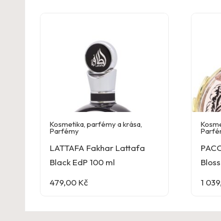
Kosmetika, parfémy a krása
,
Kosme
Parfémy
Parf
LATTAFA Fakhar Lattafa
PACO
Black EdP 100 ml
Blos
479,00
Kč
1 03