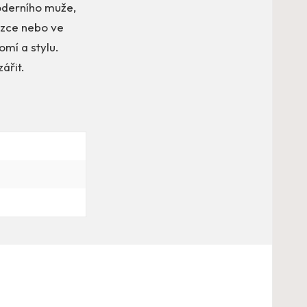
moderního muže,
hůzce nebo ve
mí a stylu.
ářit.