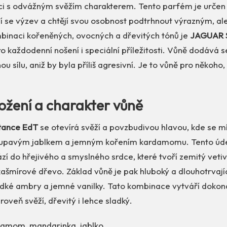
ci s odvážným svěžím charakterem. Tento parfém je určen 
ojí se výzev a chtějí svou osobnost podtrhnout výrazným, 
binaci kořeněných, ovocných a dřevitých tónů je
JAGUAR 
ro každodenní nošení i speciální příležitosti. Vůně dodává
 sílu, aniž by byla příliš agresivní. Je to vůně pro někoho,
ložení a charakter vůně
tance EdT
se otevírá svěží a povzbudivou hlavou, kde se m
řupavým jablkem a jemným kořením kardamomu. Tento úde
í do hřejivého a smyslného srdce, které tvoří zemitý veti
 kašmírové dřevo. Základ vůně je pak hluboký a dlouhotrvají
adké ambry a jemné vanilky. Tato kombinace vytváří doko
zároveň svěží, dřevitý i lehce sladký.
amom, mandarinka, jablko