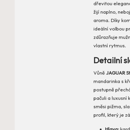
dřevitou elegan
žijí naplno, neb
aroma. Díky kom
ideální volbou p
zdůrazňuje mužnou
vlastní rytmus.
Detailní s
Vůně
JAGUAR S
mandarinka s k
postupně přecház
pačuli a luxusní
směsi pižma, sl
profil, který je 
Hlava:
kard