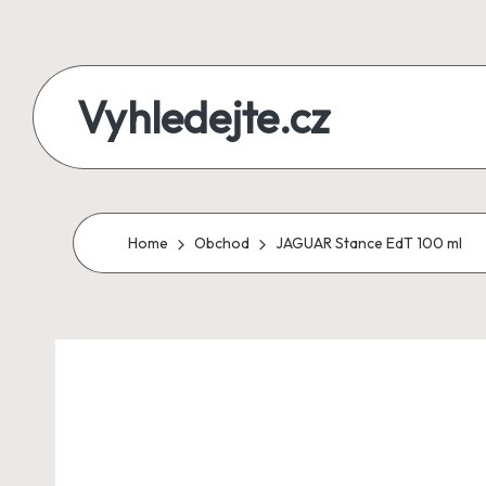
Skip
to
Vyhledejte.cz
content
zájezdy,
recenze,
produkty
Home
Obchod
JAGUAR Stance EdT 100 ml
i
půjčky
na
jednom
místě