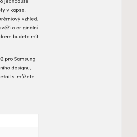
ro jednoduše
ěty v kapse.
prémiový vzhled.
ěží a originální
uzdrem budete mít
 02 pro Samsung
ního designu,
etail si můžete