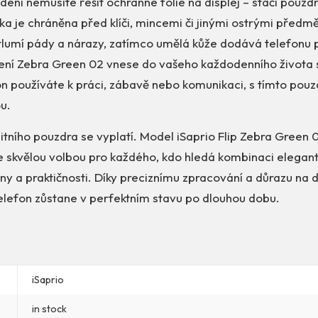
ení nemusíte řešit ochranné fólie na displej – stačí pouzd
ka je chráněna před klíči, mincemi či jinými ostrými předm
lumí pády a nárazy, zatímco umělá kůže dodává telefonu 
ní Zebra Green 02 vnese do vašeho každodenního života sv
fon používáte k práci, zábavě nebo komunikaci, s tímto po
u.
litního pouzdra se vyplatí. Model iSaprio Flip Zebra Green
e skvělou volbou pro každého, kdo hledá kombinaci elegant
ny a praktičnosti. Díky preciznímu zpracování a důrazu na d
š telefon zůstane v perfektním stavu po dlouhou dobu.
iSaprio
in stock