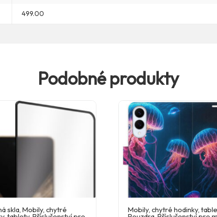
499.00
Podobné produkty
á skla
,
Mobily, chytré
Mobily, chytré hodinky, tabl
y, tablety
,
Příslušenství pro
Pouzdra
,
Příslušenství pro 