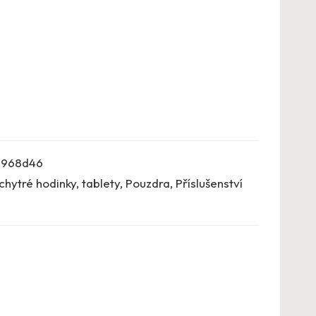
a968d46
chytré hodinky, tablety
,
Pouzdra
,
Příslušenství