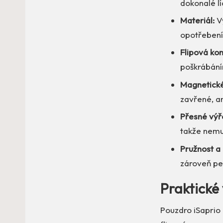
dokonalé l
Materiál:
Vy
opotřebení
Flipová kon
poškrábání
Magnetické
zavřené, a
Přesné výř
takže nemu
Pružnost a
zároveň pe
Praktické 
Pouzdro iSaprio