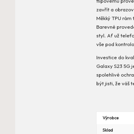
flipovému proved
zavřít a obrazov
Měkký TPU rám t
Barevné provede
styl. Ať už tele
vše pod kontrolo
Investice do kva
Galaxy S23 5G j
spolehlivé ochra
být jisti, že vá
Výrobce
Sklad