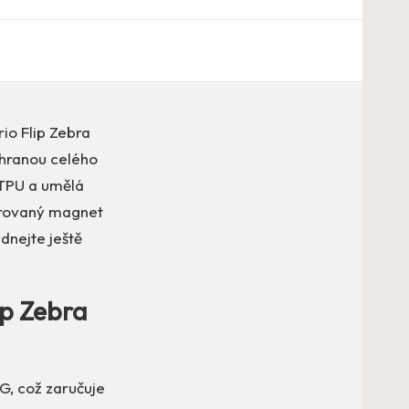
io Flip Zebra
chranou celého
e TPU a umělá
egrovaný magnet
dnejte ještě
ip Zebra
G, což zaručuje