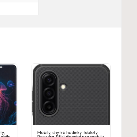
ety
,
Mobily, chytré hodinky, tablety
,
mobily
Pouzdra
,
Příslušenství pro mobily