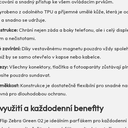
ícování a snadný přístup ke všem ovládacím prvkům.
robeno z odolného TPU a příjemné umělé kůže, která je od
 a snadno se udržuje.
strukce:
Chrání nejen záda a boky telefonu, ale i celý displ
m a nečistotami.
 zavírání:
Díky vestavěnému magnetu pouzdro vždy spolehl
niž by se samo otevřelo v kapse nebo kabelce.
ezy:
Všechny konektory, tlačítka a fotoaparáty zůstávají pl
síte pouzdro sundavat.
 měkkost:
Konstrukce je dostatečně flexibilní pro snadné na
vná pro dlouhodobou ochranu.
využití a každodenní benefity
 Flip Zebra Green 02 je ideálním parťákem pro každodenní 