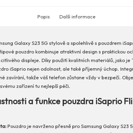
Popis
Další informace
msung Galaxy S23 5G stylově a spolehlivě s pouzdrem iSapr
lipové pouzdro kombinuje atraktivní design s praktickou o
citlivého displeje. Díky použití kvalitních materiálů, jako j
zdro iSaprio nejen odolnost, ale také příjemný úchop. Int
né zavírání, takže váš telefon zůstane vždy v bezpečí. Obje
svému zařízení tu nejlepší péči.
astnosti a funkce pouzdra iSaprio Fl
ta:
Pouzdro je navrženo přesně pro Samsung Galaxy S23 5