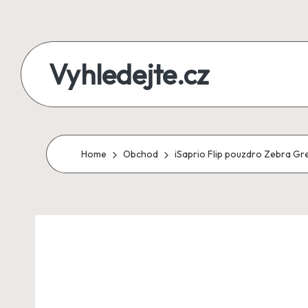
Skip
to
Vyhledejte.cz
content
zájezdy,
recenze,
produkty
Home
Obchod
iSaprio Flip pouzdro Zebra G
i
půjčky
na
jednom
místě