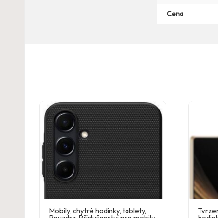
Cena
Mobily, chytré hodinky, tablety
,
Tvrzen
Pouzdra
,
Příslušenství pro mobily
hodink