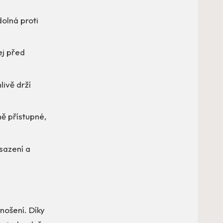
olná proti
ej před
ivě drží
ně přístupné,
sazení a
nošení. Díky