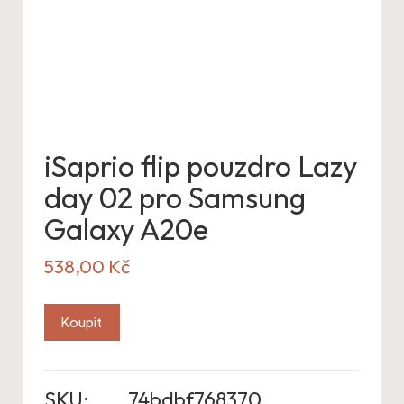
iSaprio flip pouzdro Lazy
day 02 pro Samsung
Galaxy A20e
538,00
Kč
Koupit
SKU:
74bdbf768370