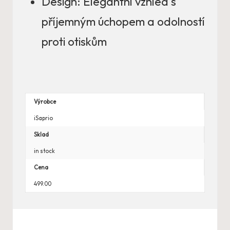
Design: Elegantní vzhled s
příjemným úchopem a odolností
proti otiskům
Výrobce
iSaprio
Sklad
in stock
Cena
499.00