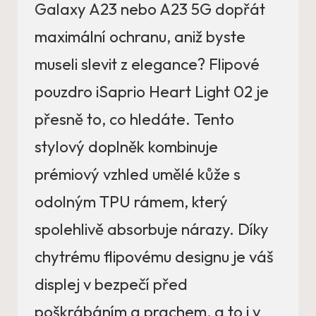
Galaxy A23 nebo A23 5G dopřát
maximální ochranu, aniž byste
museli slevit z elegance? Flipové
pouzdro iSaprio Heart Light 02 je
přesně to, co hledáte. Tento
stylový doplněk kombinuje
prémiový vzhled umělé kůže s
odolným TPU rámem, který
spolehlivě absorbuje nárazy. Díky
chytrému flipovému designu je váš
displej v bezpečí před
poškrábáním a prachem, a to i v