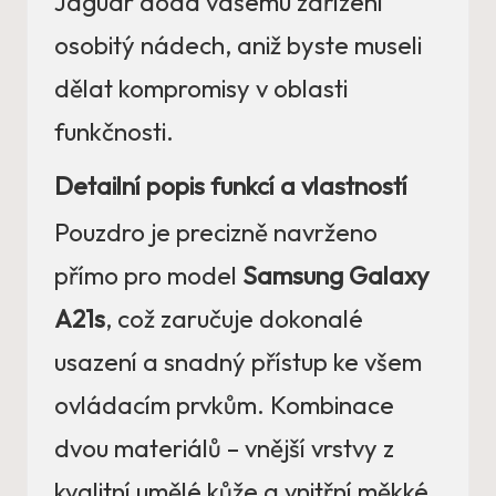
Jaguar dodá vašemu zařízení
osobitý nádech, aniž byste museli
dělat kompromisy v oblasti
funkčnosti.
Detailní popis funkcí a vlastností
Pouzdro je precizně navrženo
přímo pro model
Samsung Galaxy
A21s
, což zaručuje dokonalé
usazení a snadný přístup ke všem
ovládacím prvkům. Kombinace
dvou materiálů – vnější vrstvy z
kvalitní umělé kůže a vnitřní měkké