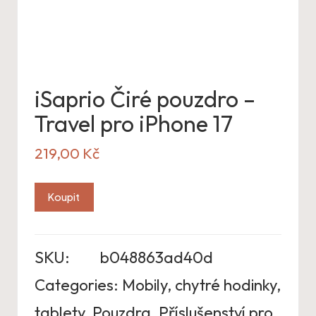
iSaprio Čiré pouzdro –
Travel pro iPhone 17
219,00
Kč
Koupit
SKU:
b048863ad40d
Categories:
Mobily, chytré hodinky,
tablety
,
Pouzdra
,
Příslušenství pro