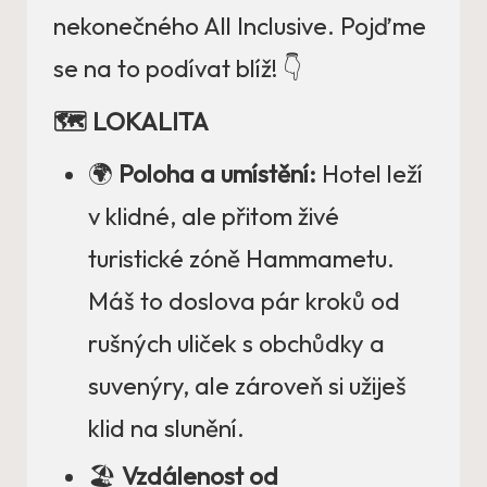
nekonečného All Inclusive. Pojďme
se na to podívat blíž! 👇
🗺️ LOKALITA
🌍
Poloha a umístění:
Hotel leží
v klidné, ale přitom živé
turistické zóně Hammametu.
Máš to doslova pár kroků od
rušných uliček s obchůdky a
suvenýry, ale zároveň si užiješ
klid na slunění.
🏖️
Vzdálenost od