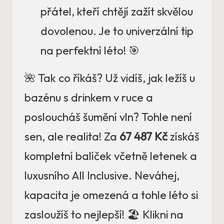
přátel, kteří chtějí zažít skvělou
dovolenou. Je to univerzální tip
na perfektní léto! 🎯
🌺 Tak co říkáš? Už vidíš, jak ležíš u
bazénu s drinkem v ruce a
posloucháš šumění vln? Tohle není
sen, ale realita! Za
67 487 Kč
získáš
kompletní balíček včetně letenek a
luxusního All Inclusive. Neváhej,
kapacita je omezená a tohle léto si
zasloužíš to nejlepší! 🏖️ Klikni na