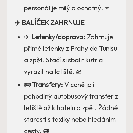
personál je milý a ochotný. ⭐
✈️ BALÍČEK ZAHRNUJE
✈️
Letenky/doprava:
Zahrnuje
přímé letenky z Prahy do Tunisu
a zpět. Stačí si sbalit kufr a
vyrazit na letiště! 🛫
🚌
Transfery:
V ceně je i
pohodlný autobusový transfer z
letiště až k hotelu a zpět. Žádné
starosti s taxíky nebo hledáním
cesty. 🚐