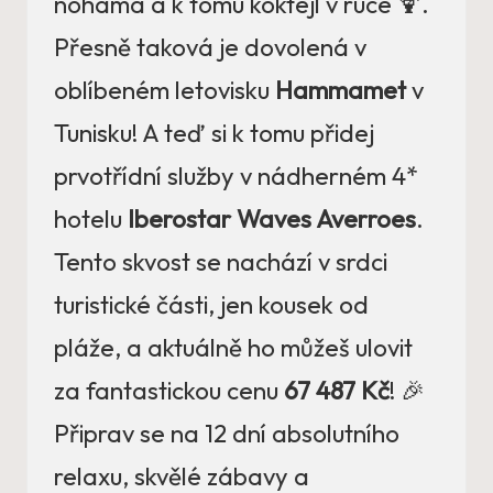
nohama a k tomu koktejl v ruce 🍹.
Přesně taková je dovolená v
oblíbeném letovisku
Hammamet
v
Tunisku! A teď si k tomu přidej
prvotřídní služby v nádherném 4*
hotelu
Iberostar Waves Averroes
.
Tento skvost se nachází v srdci
turistické části, jen kousek od
pláže, a aktuálně ho můžeš ulovit
za fantastickou cenu
67 487 Kč
! 🎉
Připrav se na 12 dní absolutního
relaxu, skvělé zábavy a