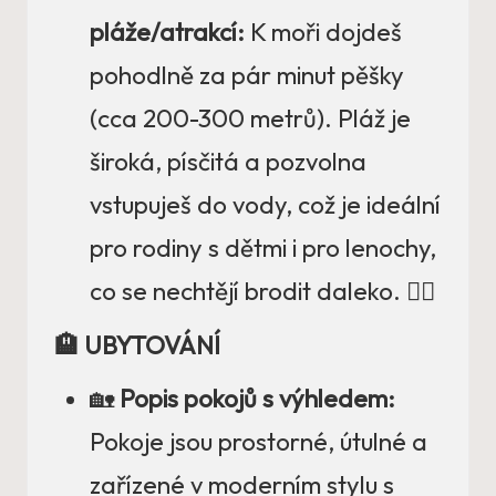
pláže/atrakcí:
K moři dojdeš
pohodlně za pár minut pěšky
(cca 200-300 metrů). Pláž je
široká, písčitá a pozvolna
vstupuješ do vody, což je ideální
pro rodiny s dětmi i pro lenochy,
co se nechtějí brodit daleko. 🏊‍♂️
🏨 UBYTOVÁNÍ
🏡
Popis pokojů s výhledem:
Pokoje jsou prostorné, útulné a
zařízené v moderním stylu s