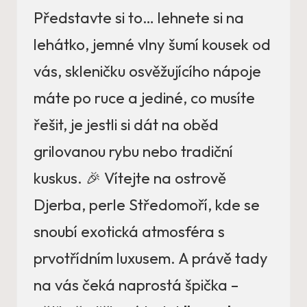
Představte si to… lehnete si na
lehátko, jemné vlny šumí kousek od
vás, skleničku osvěžujícího nápoje
máte po ruce a jediné, co musíte
řešit, je jestli si dát na oběd
grilovanou rybu nebo tradiční
kuskus. 🎉 Vítejte na ostrově
Djerba, perle Středomoří, kde se
snoubí exotická atmosféra s
prvotřídním luxusem. A právě tady
na vás čeká naprostá špička –