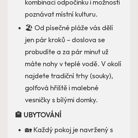
kombinaci odpočinku i možnosti
poznávat místní kulturu.
🏖️ Od písečné pláže vás dělí
jen pár kroků – doslova se
probudíte a za pár minut už
máte nohy v teplé vodě. V okolí
najdete tradiční trhy (souky),
golfová hřiště i malebné
vesničky s bílými domky.
🏨 UBYTOVÁNÍ
🏡 Každý pokoj je navržený s