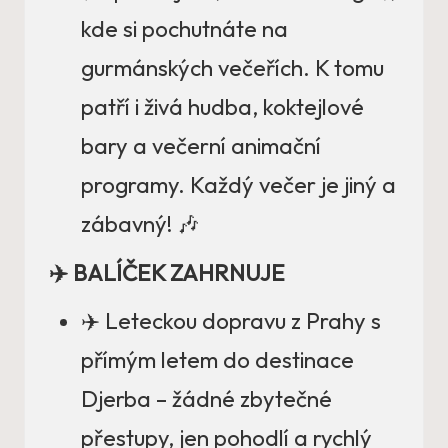
kde si pochutnáte na
gurmánských večeřích. K tomu
patří i živá hudba, koktejlové
bary a večerní animační
programy. Každý večer je jiný a
zábavný! 🎶
✈️ BALÍČEK ZAHRNUJE
✈️ Leteckou dopravu z Prahy s
přímým letem do destinace
Djerba – žádné zbytečné
přestupy, jen pohodlí a rychlý