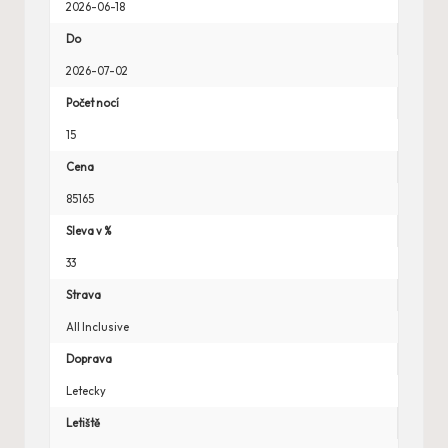
2026-06-18
Do
2026-07-02
Počet nocí
15
Cena
85165
Sleva v %
33
Strava
All Inclusive
Doprava
Letecky
Letiště