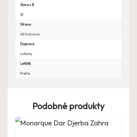
Sleva v %
32
Strava
All Inclusive
Doprava
Letecky
Letiště
Praha
Podobné produkty