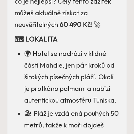
co je nejlepší? Celý tento zážitek
můžeš aktuálně získat za
neuvěřitelných
60 490 Kč
! 🚀
🗺️ LOKALITA
🌍 Hotel se nachází v klidné
části Mahdie, jen pár kroků od
širokých písečných pláží. Okolí
je protkáno palmami a nabízí
autentickou atmosféru Tuniska.
🏖️ Pláž je vzdálená pouhých 50
metrů, takže k moři dojdeš