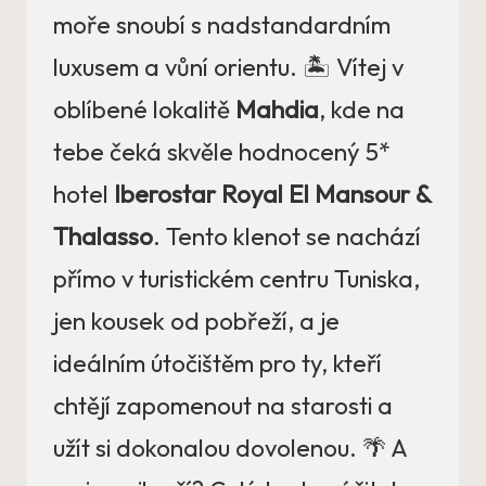
moře snoubí s nadstandardním
luxusem a vůní orientu. 🏝️ Vítej v
oblíbené lokalitě
Mahdia
, kde na
tebe čeká skvěle hodnocený 5*
hotel
Iberostar Royal El Mansour &
Thalasso
. Tento klenot se nachází
přímo v turistickém centru Tuniska,
jen kousek od pobřeží, a je
ideálním útočištěm pro ty, kteří
chtějí zapomenout na starosti a
užít si dokonalou dovolenou. 🌴 A