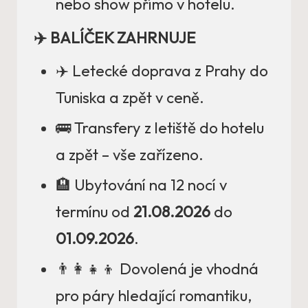
nebo show přímo v hotelu.
✈️ BALÍČEK ZAHRNUJE
✈️ Letecké doprava z Prahy do
Tuniska a zpět v ceně.
🚌 Transfery z letiště do hotelu
a zpět – vše zařízeno.
🏨 Ubytování na 12 nocí v
termínu od
21.08.2026
do
01.09.2026
.
👨‍👩‍👧‍👦 Dovolená je vhodná
pro páry hledající romantiku,