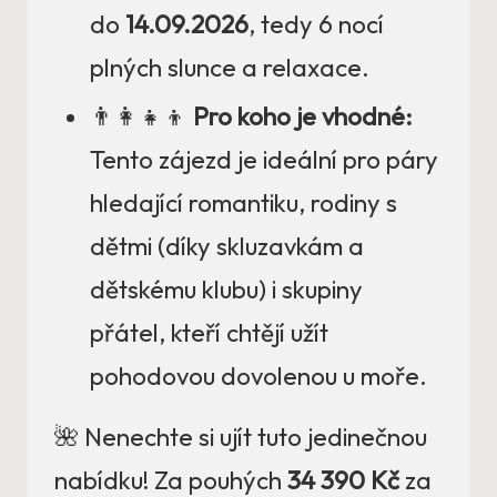
do
14.09.2026
, tedy 6 nocí
plných slunce a relaxace.
👨‍👩‍👧‍👦
Pro koho je vhodné:
Tento zájezd je ideální pro páry
hledající romantiku, rodiny s
dětmi (díky skluzavkám a
dětskému klubu) i skupiny
přátel, kteří chtějí užít
pohodovou dovolenou u moře.
🌺 Nenechte si ujít tuto jedinečnou
nabídku! Za pouhých
34 390 Kč
za