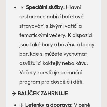
🍷
Speciální služby:
Hlavní
restaurace nabízí bufetové
stravování s živými vařiči a
tematickými večery. K dispozici
jsou také bary u bazénu a lobby
bar, kde si můžete vychutnat
osvěžující koktejly nebo kávu.
Večery zpestřuje animační
program pro dospělé i děti.
✈️ BALÍČEK ZAHRNUJE
✈️
Letenky a doprava:
V ceně