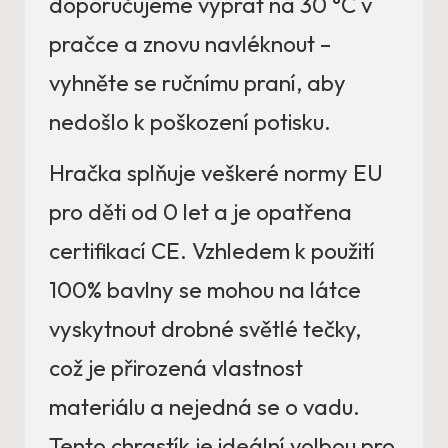
doporučujeme vyprat na 30 °C v
pračce a znovu navléknout –
vyhněte se ručnímu praní, aby
nedošlo k poškození potisku.
Hračka splňuje veškeré normy EU
pro děti od 0 let a je opatřena
certifikací CE. Vzhledem k použití
100% bavlny se mohou na látce
vyskytnout drobné světlé tečky,
což je přirozená vlastnost
materiálu a nejedná se o vadu.
Tento chrastík je ideální volbou pro