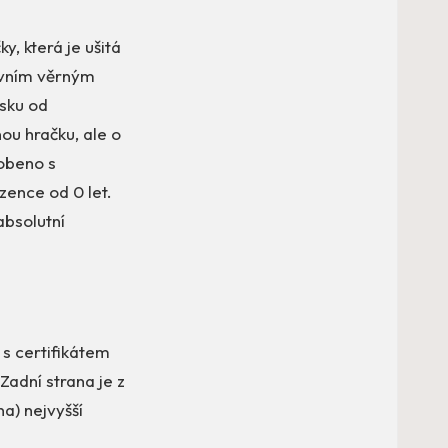
, která je ušitá
prvním věrným
sku od
nou hračku, ale o
robeno s
zence od 0 let.
absolutní
s certifikátem
 Zadní strana je z
a) nejvyšší