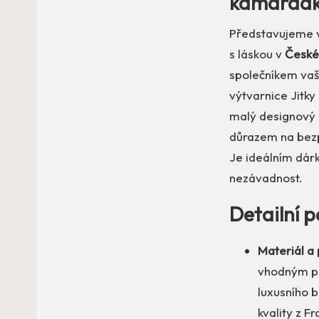
kamarádk
Představujeme vá
s láskou v
České
společníkem vaš
výtvarnice Jitky 
malý designový k
důrazem na bezpe
Je ideálním dárk
nezávadnost.
Detailní p
Materiál a
vhodným pro
luxusního 
kvality z F