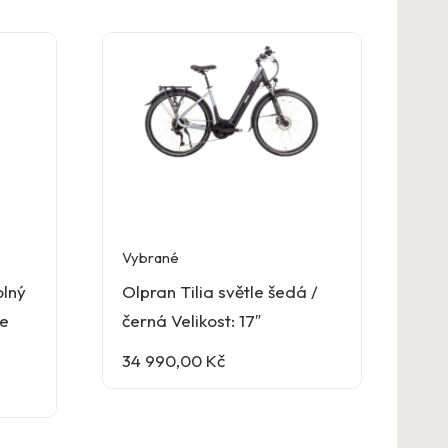
Vybrané
olný
Olpran Tilia světle šedá /
pe
černá Velikost: 17″
34 990,00
Kč