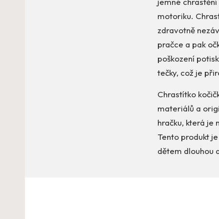
jemné chrastění 
motoriku. Chrast
zdravotně nezáv
pračce a pak očk
poškození potis
tečky, což je př
Chrastítko koči
materiálů a ori
hračku, která je
Tento produkt je
dětem dlouhou 