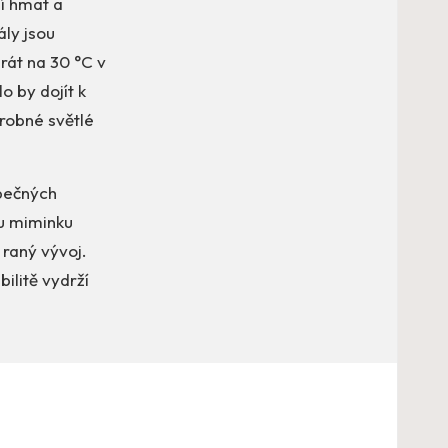
jí hmat a
ály jsou
át na 30 °C v
o by dojít k
robné světlé
zpečných
mu miminku
 raný vývoj.
ilitě vydrží