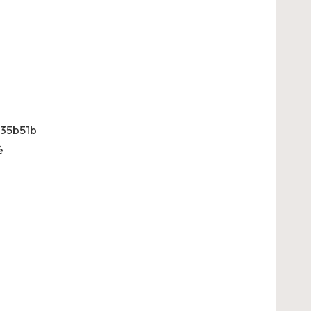
35b51b
é