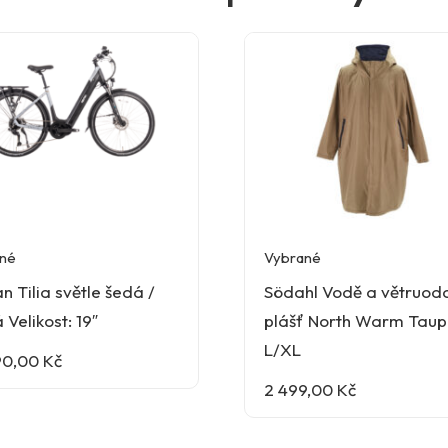
né
Vybrané
n Tilia světle šedá /
Södahl Vodě a větruod
 Velikost: 19″
plášť North Warm Tau
L/XL
90,00
Kč
2 499,00
Kč