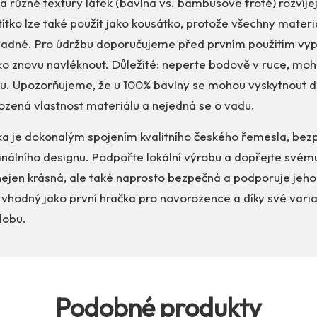
a různé textury látek (bavlna vs. bambusové froté) rozvíje
ítko lze také použít jako kousátko, protože všechny materi
adné. Pro údržbu doporučujeme před prvním použitím vypr
o znovu navléknout. Důležité: neperte bodově v ruce, mohl
ku. Upozorňujeme, že u 100% bavlny se mohou vyskytnout d
irozená vlastnost materiálu a nejedná se o vadu.
čka je dokonalým spojením kvalitního českého řemesla, be
ginálního designu. Podpořte lokální výrobu a dopřejte své
 nejen krásná, ale také naprosto bezpečná a podporuje jeho
 vhodný jako první hračka pro novorozence a díky své variab
dobu.
Podobné produkty