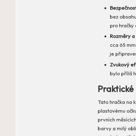
Bezpečnost
bez obsahu
pro hračky 
Rozměry a 
cca 65 mm.
je připrav
Zvukový ef
bylo příliš 
Praktické 
Tato hračka na k
plastovému očku 
prvních měsícíc
barvy a milý obl