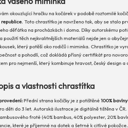
a vašeho miminka
m okouzlující hračku na kočárek v podobě roztomilé kočičky
 republice
. Toto chrastítko je navrženo tak, aby se stalo 
eho děťátka na procházkách i doma. Díky autorskému poti
a použití těch nejkvalitnějších materiálů nejde jen o obyčej
ousek, který potěší oko rodičů i miminka. Chrastítko je vy
čnost a pohodlí, což dokládá přísný certifikát pro novoro
em pro nejmenší, který kombinuje hravost, český design a 
opis a vlastnosti chrastítka
 provedení:
Přední strana kočičky je z potištěné
100% bavlny
 děti do 3 let. Autorská ilustrace je digitálně tištěna v ČR.
bambusového froté (40% bambus, 40% polyester, 20% bavln
rancie, které je příjemné na dotek a šetrné k citlivé pokožce.