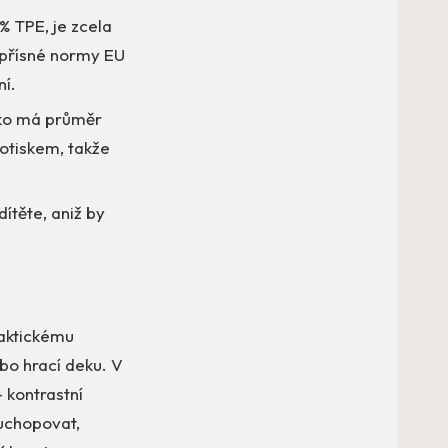
% TPE, je zcela
 přísné normy EU
ní.
čko má průměr
otiskem, takže
dítěte, aniž by
raktickému
bo hrací deku. V
 kontrastní
 uchopovat,