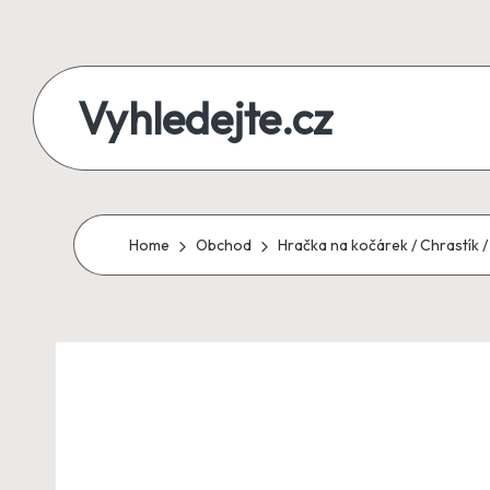
Skip
to
Vyhledejte.cz
content
zájezdy,
recenze,
produkty
Home
Obchod
Hračka na kočárek / Chrastík /
i
půjčky
na
jednom
místě