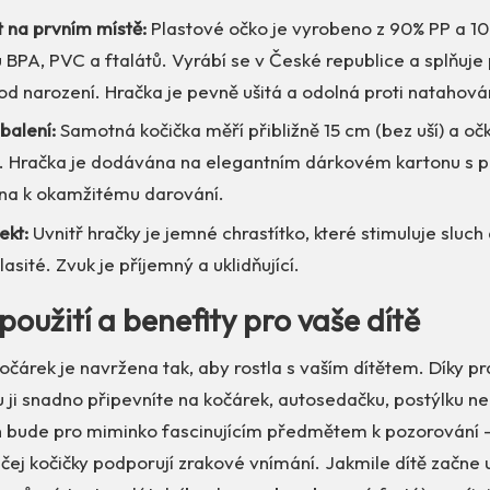
 na prvním místě:
Plastové očko je vyrobeno z 90% PP a 10
 BPA, PVC a ftalátů. Vyrábí se v České republice a splňuje
od narození. Hračka je pevně ušitá a odolná proti natahová
balení:
Samotná kočička měří přibližně 15 cm (bez uší) a o
 Hračka je dodávána na elegantním dárkovém kartonu s p
ena k okamžitému darování.
ekt:
Uvnitř hračky je jemné chrastítko, které stimuluje sluch 
hlasité. Zvuk je příjemný a uklidňující.
použití a benefity pro vaše dítě
očárek je navržena tak, aby rostla s vaším dítětem. Díky p
ji snadno připevníte na kočárek, autosedačku, postýlku ne
h bude pro miminko fascinujícím předmětem k pozorování –
ičej kočičky podporují zrakové vnímání. Jakmile dítě začne