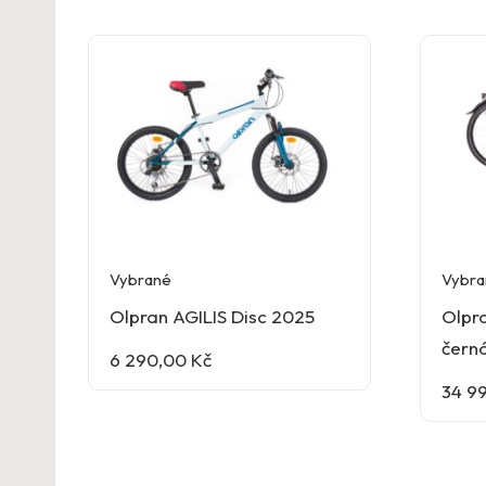
Vybrané
Vybra
Olpran AGILIS Disc 2025
Olpra
černá
6 290,00
Kč
34 9