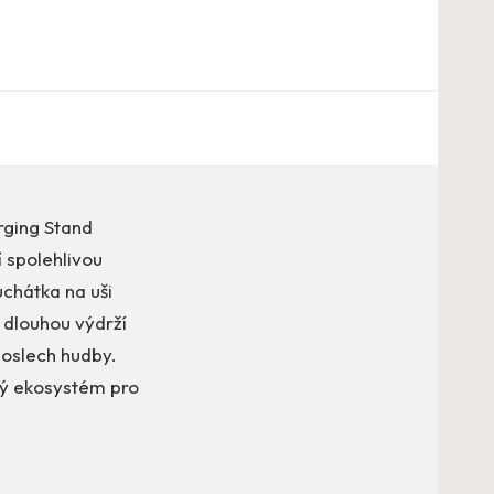
rging Stand
í spolehlivou
uchátka na uši
 dlouhou výdrží
poslech hudby.
vý ekosystém pro