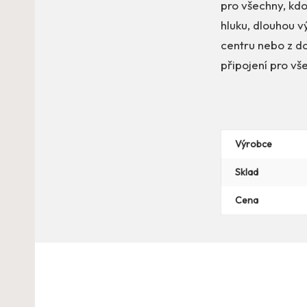
pro všechny, kdo
hluku, dlouhou v
centru nebo z do
připojení pro vš
Výrobce
Sklad
Cena