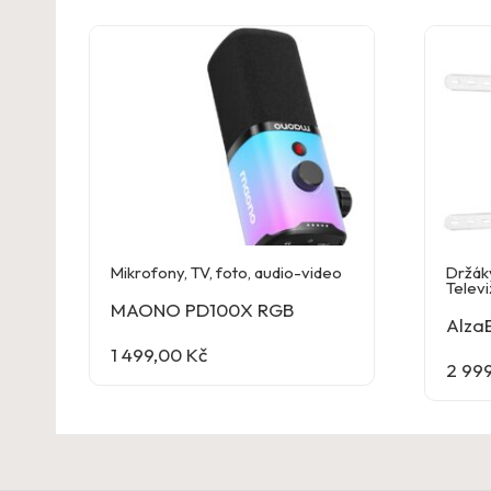
Mikrofony
,
TV, foto, audio-video
Držáky
Televi
MAONO PD100X RGB
AlzaE
1 499,00
Kč
2 99