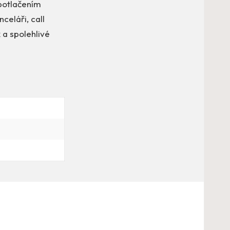
 potlačením
celáři, call
 a spolehlivé