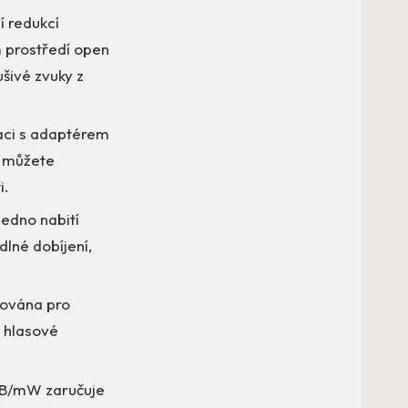
í redukcí
ém prostředí open
šivé zvuky z
aci s adaptérem
a můžete
i.
edno nabití
dlné dobíjení,
zována pro
é hlasové
 dB/mW zaručuje