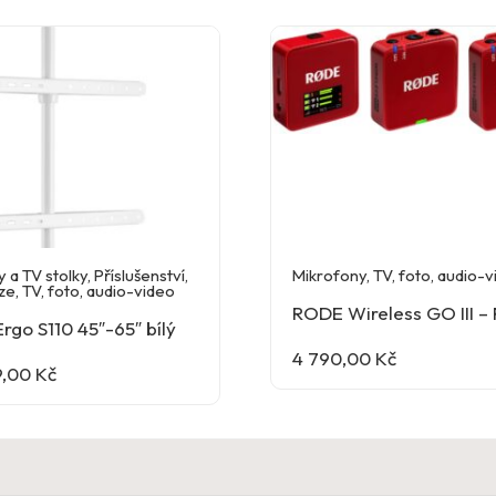
 a TV stolky
,
Příslušenství
,
Mikrofony
,
TV, foto, audio-
ze
,
TV, foto, audio-video
RODE Wireless GO III –
rgo S110 45″-65″ bílý
4 790,00
Kč
9,00
Kč