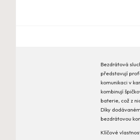
Bezdrátová sluc
představují prof
komunikaci v kan
kombinují špičk
baterie, což z n
Díky dodávanému
bezdrátovou ko
Klíčové vlastnos