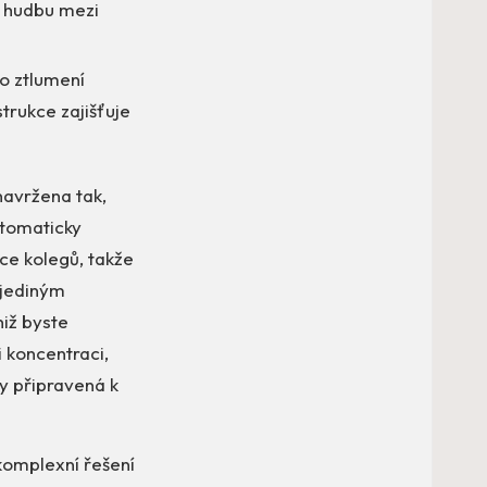
e hudbu mezi
ko ztlumení
trukce zajišťuje
navržena tak,
utomaticky
ace kolegů, takže
i jediným
niž byste
i koncentraci,
dy připravená k
komplexní řešení