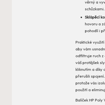
věrný a vy
schůzkami.
Sklápěcí k
hovoru a zá
pohodlí i p
Praktické využit
aby vám usnadni
odfiltruje ruch z
váš protějšek sl
kliknutím a díky
přerušili spojen
protože vás izol
použití a eliminu
Balíček HP Poly