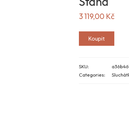
Stand
3 119,00
Kč
Koupit
SKU:
a36b46
Categories:
Sluchát