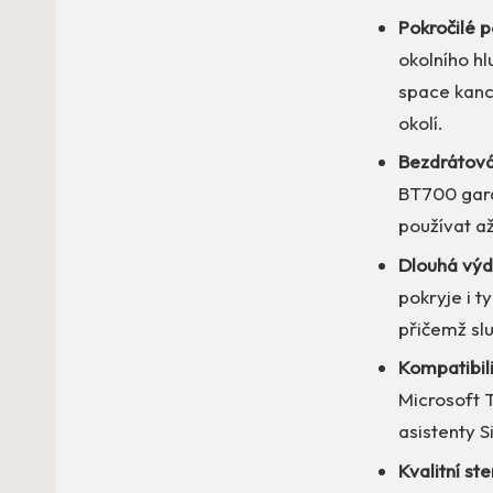
Pokročilé p
okolního hl
space kance
okolí.
Bezdrátová
BT700 gara
používat až
Dlouhá výd
pokryje i t
přičemž slu
Kompatibil
Microsoft 
asistenty S
Kvalitní st