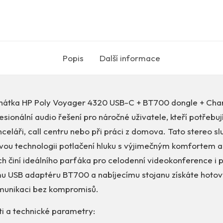
Popis
Další informace
hátka HP Poly Voyager 4320 USB-C + BT700 dongle + Cha
esionální audio řešení pro náročné uživatele, kteří potřebuj
celáři, call centru nebo při práci z domova. Tato stereo sl
ovou technologii potlačení hluku s výjimečným komfortem a
ich činí ideálního parťáka pro celodenní videokonference i 
 USB adaptéru BT700 a nabíjecímu stojanu získáte hoto
munikaci bez kompromisů.
ti a technické parametry: