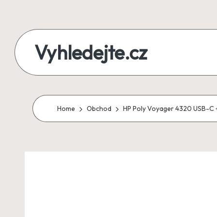
Skip
to
Vyhledejte.cz
content
zájezdy,
recenze,
produkty
Home
Obchod
HP Poly Voyager 4320 USB-C 
i
půjčky
na
jednom
místě