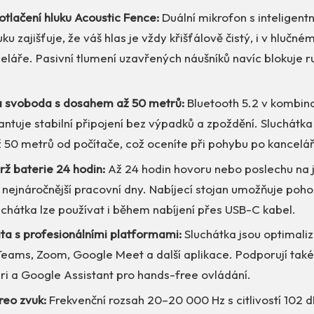
otlačení hluku Acoustic Fence:
Duální mikrofon s inteligentn
uku zajišťuje, že váš hlas je vždy křišťálově čistý, i v hlučn
láře. Pasivní tlumení uzavřených náušníků navíc blokuje ru
 svoboda s dosahem až 50 metrů:
Bluetooth 5.2 v kombin
ntuje stabilní připojení bez výpadků a zpoždění. Sluchátk
 50 metrů od počítače, což oceníte při pohybu po kancelář
rž baterie 24 hodin:
Až 24 hodin hovoru nebo poslechu na j
y nejnáročnější pracovní dny. Nabíjecí stojan umožňuje poho
chátka lze používat i během nabíjení přes USB-C kabel.
ita s profesionálními platformami:
Sluchátka jsou optimali
Teams, Zoom, Google Meet a další aplikace. Podporují tak
iri a Google Assistant pro hands-free ovládání.
ereo zvuk:
Frekvenční rozsah 20–20 000 Hz s citlivostí 102