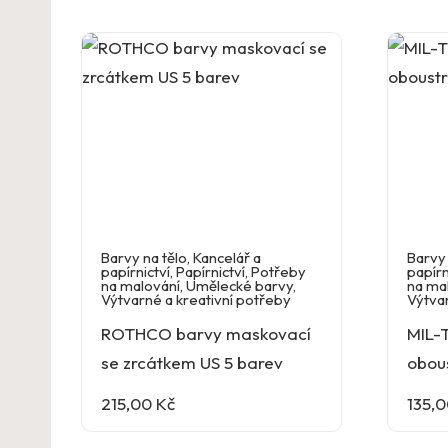
Barvy na tělo
,
Kancelář a
Barvy 
papírnictví
,
Papírnictví
,
Potřeby
papírn
na malování
,
Umělecké barvy
,
na ma
Výtvarné a kreativní potřeby
Výtvar
ROTHCO barvy maskovací
MIL-
se zrcátkem US 5 barev
obou
215,00
Kč
135,