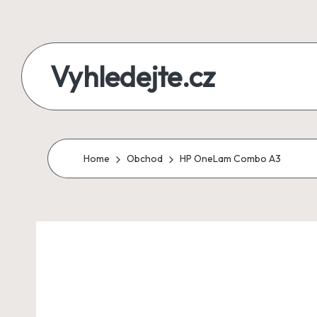
Skip
to
Vyhledejte.cz
content
zájezdy,
recenze,
produkty
Home
Obchod
HP OneLam Combo A3
i
půjčky
na
jednom
místě