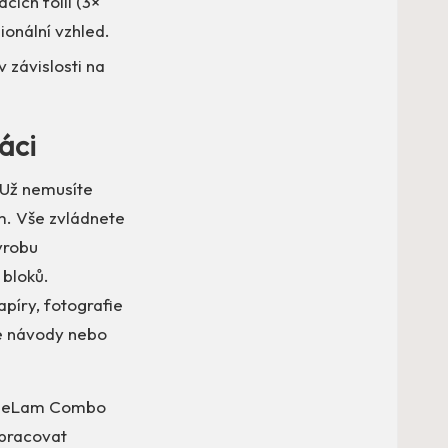
cích fólií (3×
ionální vzhled.
v závislosti na
áci
 Už nemusíte
m. Vše zvládnete
ýrobu
 bloků.
píry, fotografie
né návody nebo
P OneLam Combo
zpracovat