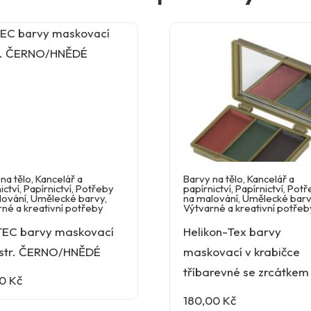
na tělo
,
Kancelář a
Barvy na tělo
,
Kancelář a
ictví
,
Papírnictví
,
Potřeby
papírnictví
,
Papírnictví
,
Potř
lování
,
Umělecké barvy
,
na malování
,
Umělecké bar
né a kreativní potřeby
Výtvarné a kreativní potřeb
TEC barvy maskovací
Helikon-Tex barvy
str. ČERNO/HNĚDÉ
maskovací v krabičce
tříbarevné se zrcátkem
00
Kč
180,00
Kč