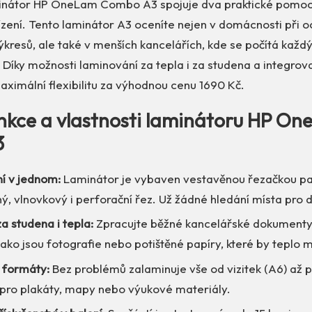
minátor HP OneLam Combo A3 spojuje dva praktické pomoc
ení. Tento laminátor A3 oceníte nejen v domácnosti při oc
kresů, ale také v menších kancelářích, kde se počítá každ
 Díky možnosti laminování za tepla i za studena a integro
aximální flexibilitu za výhodnou cenu 1690 Kč.
unkce a vlastnosti laminátoru HP O
3
ní v jednom:
Laminátor je vybaven vestavěnou řezačkou pap
ý, vlnovkový i perforační řez. Už žádné hledání místa pro da
a studena i tepla:
Zpracujte běžné kancelářské dokumenty i
jako jsou fotografie nebo potištěné papíry, které by teplo 
í formáty:
Bez problémů zalaminuje vše od vizitek (A6) až 
í pro plakáty, mapy nebo výukové materiály.