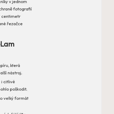
níky v jednom
hraně fotografií
ý centimetr
vané řezačce
neLam
íru, která
lší nástroj.
 citlivé
mohlo poškodit.
po velký formát