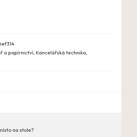
6ef314
ř a papírnictví
,
Kancelářská technika
,
ísto na stole?