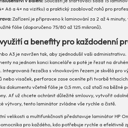
říslušenství v balení:
Součástí je startovací sada 15 laminova
4× A6 a 4× na vizitku) a praktický zaoblovač rohů pro profes
rava:
Zařízení je připraveno k laminování za 2 až 4 minuty, 
užité fólie (doporučeno 75/80 až 125 mikronů).
využití a benefity pro každodenní pr
 A3 je navržen tak, aby zjednodušil vaši administrativu.
enty na jednom konci kanceláře a poté je řezat na druhé
. Integrovaná řezačka s vlnovkovým řezem je skvělá pro v
tků nebo visaček, perforace zase oceníte při tvorbě trhacích
ka dokumentu včetně fólie je 0,5 mm, což stačí na běžné pa
ny. Ať už chcete ochránit důležité smlouvy, vytvořit odol
é výtvory, tento laminátor zvládne vše rychle a čistě.
tní velikosti a multifunkčnosti představuje laminátor H
pomocníka pro každého, kdo potřebuje rychle a efektivně 