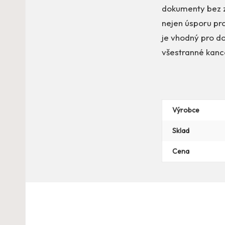
dokumenty bez z
nejen úsporu pro
je vhodný pro do
všestranné kanc
Výrobce
Sklad
Cena