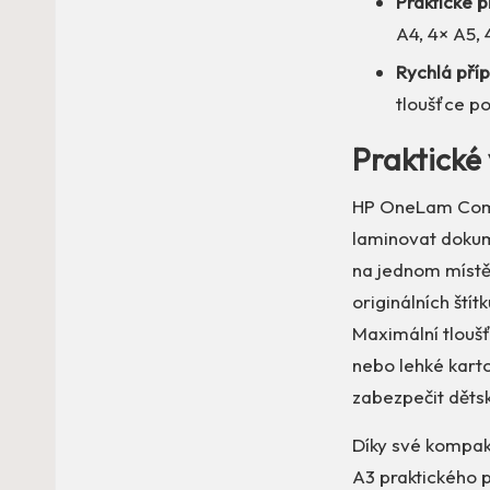
Praktické p
A4, 4× A5, 
Rychlá příp
tloušťce po
Praktické 
HP OneLam Combo
laminovat dokum
na jednom místě
originálních ští
Maximální tloušť
nebo lehké karto
zabezpečit dětsk
Díky své kompak
A3 praktického 