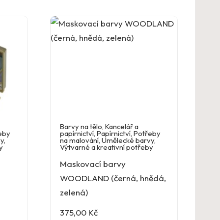
Barvy na tělo
,
Kancelář a
eby
papírnictví
,
Papírnictví
,
Potřeby
vy
,
na malování
,
Umělecké barvy
,
y
Výtvarné a kreativní potřeby
Maskovací barvy
WOODLAND (černá, hnědá,
zelená)
375,00
Kč