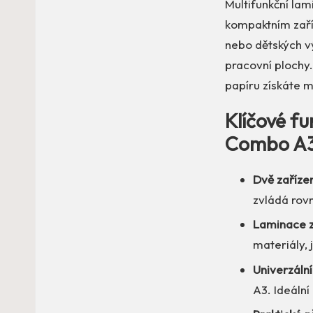
Multifunkční la
kompaktním zaříz
nebo dětských vý
pracovní plochy.
papíru získáte m
Klíčové f
Combo A
Dvě zaříze
zvládá rovn
Laminace z
materiály, 
Univerzáln
A3. Ideáln