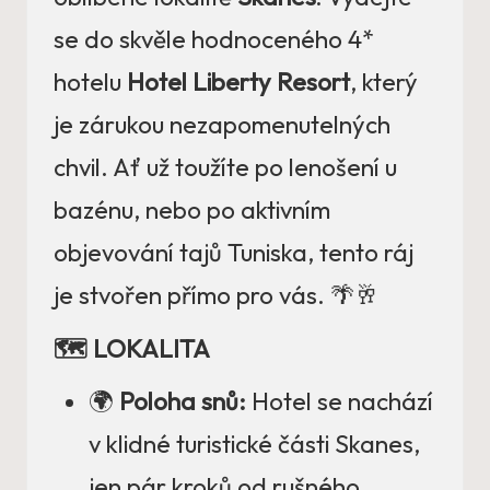
se do skvěle hodnoceného 4*
hotelu
Hotel Liberty Resort
, který
je zárukou nezapomenutelných
chvil. Ať už toužíte po lenošení u
bazénu, nebo po aktivním
objevování tajů Tuniska, tento ráj
je stvořen přímo pro vás. 🌴🥂
🗺️ LOKALITA
🌍
Poloha snů:
Hotel se nachází
v klidné turistické části Skanes,
jen pár kroků od rušného