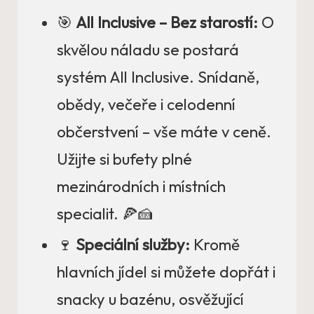
🎯
All Inclusive – Bez starostí:
O
skvělou náladu se postará
systém All Inclusive. Snídaně,
obědy, večeře i celodenní
občerstvení – vše máte v ceně.
Užijte si bufety plné
mezinárodních i místních
specialit. 🍕🍰
🍷
Speciální služby:
Kromě
hlavních jídel si můžete dopřát i
snacky u bazénu, osvěžující