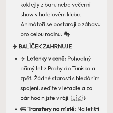
koktejly z baru nebo večerní
show v hotelovém klubu.
Animátoři se postarají o zábavu
pro celou rodinu. 🎭
✈️ BALÍČEK ZAHRNUJE
✈️
Letenky v ceně:
Pohodlný
přímý let z Prahy do Tuniska a
zpět. Žádné starosti s hledáním
spojení, sedíte v letadle a za
pár hodin jste v ráji. 🇨🇿✈️
🚌
Transfery na místě:
Na letišti