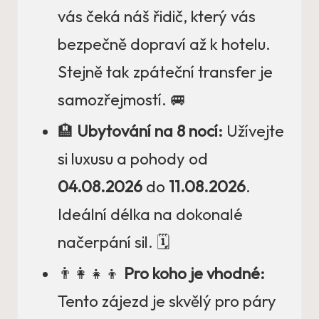
vás čeká náš řidič, který vás
bezpečně dopraví až k hotelu.
Stejně tak zpáteční transfer je
samozřejmostí. 🚐
🏨
Ubytování na 8 nocí:
Užívejte
si luxusu a pohody od
04.08.2026
do
11.08.2026
.
Ideální délka na dokonalé
načerpání sil. 🗓️
👨‍👩‍👧‍👦
Pro koho je vhodné:
Tento zájezd je skvělý pro páry