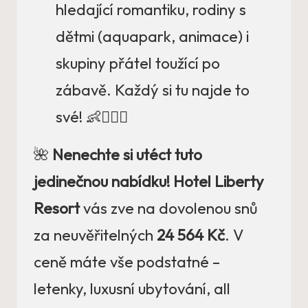
hledající romantiku, rodiny s
dětmi (aquapark, animace) i
skupiny přátel toužící po
zábavě. Každý si tu najde to
své! 👶👩‍❤️‍👨
🌺
Nenechte si utéct tuto
jedinečnou nabídku!
Hotel Liberty
Resort
vás zve na dovolenou snů
za neuvěřitelných
24 564 Kč
. V
ceně máte vše podstatné –
letenky, luxusní ubytování, all