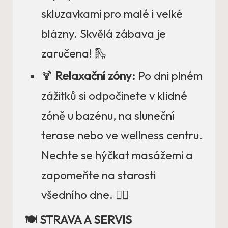
skluzavkami pro malé i velké
blázny. Skvělá zábava je
zaručena! 🛝
🍹
Relaxační zóny:
Po dni plném
zážitků si odpočinete v klidné
zóně u bazénu, na sluneční
terase nebo ve wellness centru.
Nechte se hýčkat masážemi a
zapomeňte na starosti
všedního dne. 🧘‍♀️
🍽️ STRAVA A SERVIS