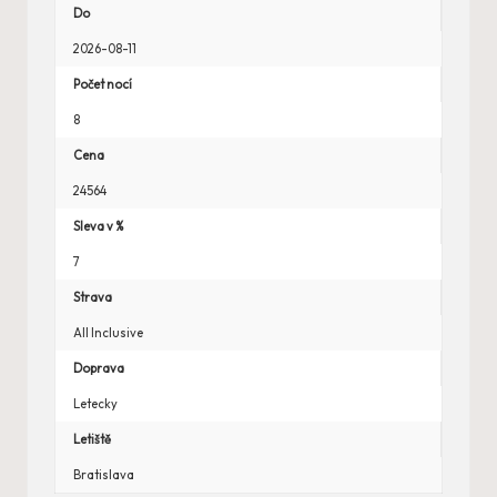
Do
2026-08-11
Počet nocí
8
Cena
24564
Sleva v %
7
Strava
All Inclusive
Doprava
Letecky
Letiště
Bratislava