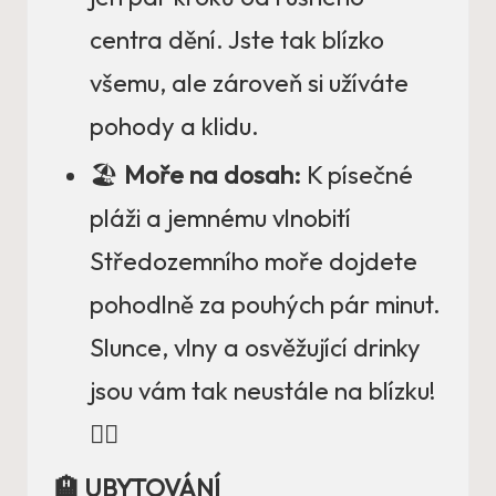
centra dění. Jste tak blízko
všemu, ale zároveň si užíváte
pohody a klidu.
🏖️
Moře na dosah:
K písečné
pláži a jemnému vlnobití
Středozemního moře dojdete
pohodlně za pouhých pár minut.
Slunce, vlny a osvěžující drinky
jsou vám tak neustále na blízku!
🏊‍♂️
🏨 UBYTOVÁNÍ