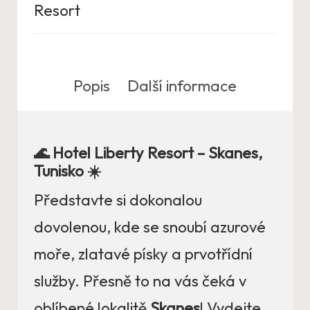
Resort
Popis
Další informace
🌊 Hotel Liberty Resort – Skanes,
Tunisko ☀️
Představte si dokonalou
dovolenou, kde se snoubí azurové
moře, zlatavé písky a prvotřídní
služby. Přesně to na vás čeká v
oblíbené lokalitě
Skanes
! Vydejte