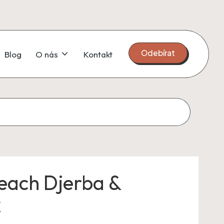
Odebírat
Blog
O nás
Kontakt
each Djerba &
k