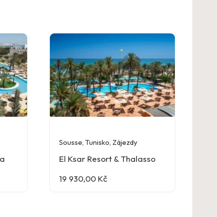
Sousse
,
Tunisko
,
Zájezdy
ba
El Ksar Resort & Thalasso
19 930,00
Kč