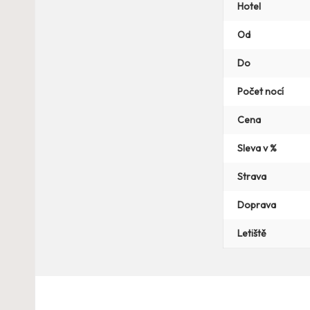
Hotel
Od
Do
Počet nocí
Cena
Sleva v %
Strava
Doprava
Letiště