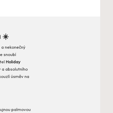
 ☀️
ou a nekonečný
se snoubí
tel
Holiday
 a absolutního
kouzlí úsměv na
 bujnou palmovou