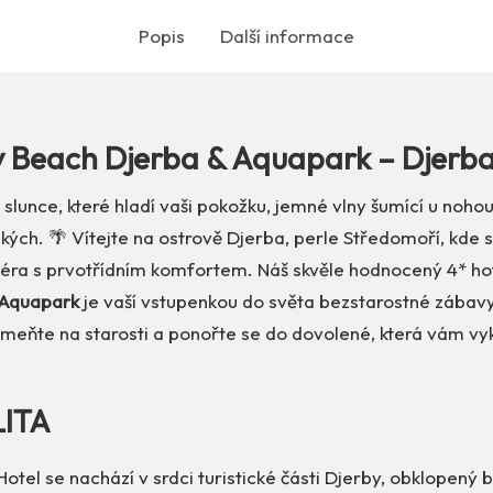
Popis
Další informace
y Beach Djerba & Aquapark – Djerba
: slunce, které hladí vaši pokožku, jemné vlny šumící u noh
zkých. 🌴 Vítejte na ostrově Djerba, perle Středomoří, kde 
éra s prvotřídním komfortem. Náš skvěle hodnocený 4* ho
 Aquapark
je vaší vstupenkou do světa bezstarostné zábavy
meňte na starosti a ponořte se do dovolené, která vám vy
LITA
otel se nachází v srdci turistické části Djerby, obklopený