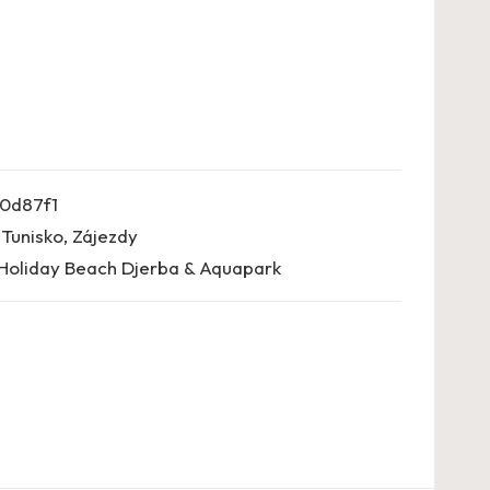
0d87f1
,
Tunisko
,
Zájezdy
Holiday Beach Djerba & Aquapark