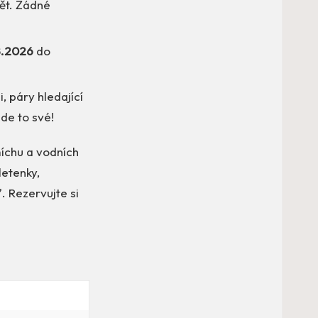
pět. Žádné
8.2026
do
, páry hledající
jde to své!
smíchu a vodních
letenky,
. Rezervujte si