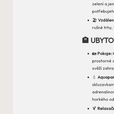
zelení a je
potřebujete
🏖️
Vzdálen
rušné trhy,
🏨 UBYTO
🏡
Pokoje:
K
prostorné a
svěží zahr
💧
Aquapar
skluzavkam
adrenalino
horkého odp
🍹
Relaxačn