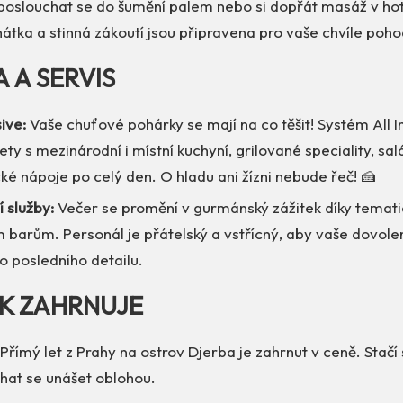
poslouchat se do šumění palem nebo si dopřát masáž v ho
hátka a stinná zákoutí jsou připravena pro vaše chvíle poho
A A SERVIS
sive:
Vaše chuťové pohárky se mají na co těšit! Systém All I
ty s mezinárodní i místní kuchyní, grilované speciality, sal
ké nápoje po celý den. O hladu ani žízni nebude řeč! 🍰
í služby:
Večer se promění v gurmánský zážitek díky temat
 barům. Personál je přátelský a vstřícný, aby vaše dovole
o posledního detailu.
EK ZAHRNUJE
Přímý let z Prahy na ostrov Djerba je zahrnut v ceně. Stačí s
chat se unášet oblohou.