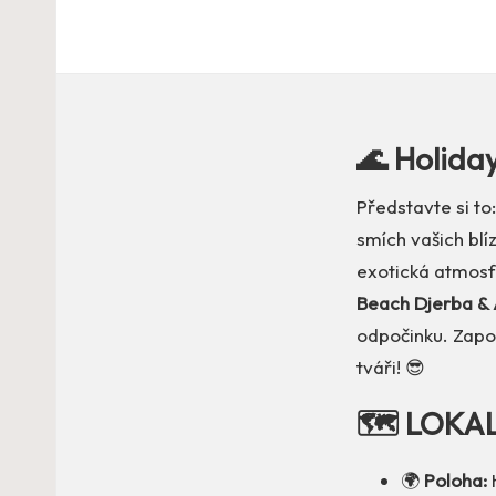
🌊 Holida
Představte si to
smích vašich blí
exotická atmosf
Beach Djerba &
odpočinku. Zapo
tváři! 😎
🗺️ LOKA
🌍
Poloha:
H