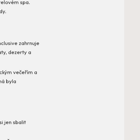
telovém spa.
dy.
nclusive zahrnuje
áty, dezerty a
ickým večeřím a
ná byla
i jen sbalit