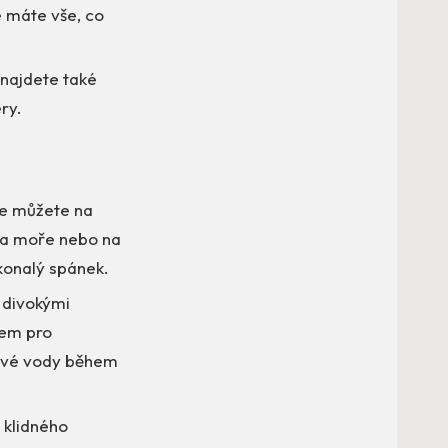
e máte vše, co
 najdete také
ry.
 se můžete na
 na moře nebo na
konalý spánek.
 divokými
tem pro
divé vody během
 klidného