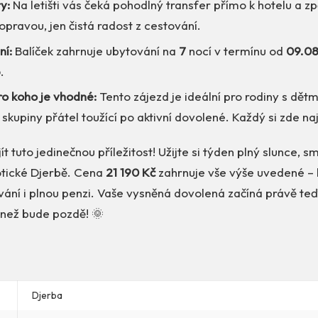
y:
Na letišti vás čeká pohodlný transfer přímo k hotelu a z
dopravou, jen čistá radost z cestování.
ní:
Balíček zahrnuje ubytování na
7
nocí v termínu od
09.0
6
.
ro koho je vhodné:
Tento zájezd je ideální pro rodiny s dětmi
 skupiny přátel toužící po aktivní dovolené. Každý si zde na
ít tuto jedinečnou příležitost! Užijte si týden plný slunce, 
tické Djerbě. Cena
21 190 Kč
zahrnuje vše výše uvedené – 
vání i plnou penzi. Vaše vysněná dovolená začíná právě teď
, než bude pozdě! 🌞
Djerba