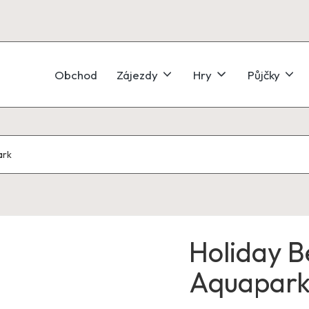
Obchod
Zájezdy
Hry
Půjčky
ark
Holiday B
Aquapar