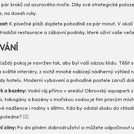
n pár kroků od azurového moře. Díky své strategické poloz
, na dosah ruky.
ost:
K písečné pláži dojdete pohodlně za pár minut. V okolí
 tradiční restaurace a zábavní podniky, které oživí vaše veče
VÁNÍ
aždý pokoj je navržen tak, aby byl vaší oázou klidu. Těšit
 světlé interiéry, z nichž mnohé nabízejí nádherný výhled
ady hotelu. Moderní vybavení a pohodlné postele zaručí do
k a bazény:
Vodní ráj přímo v areálu! Obrovský aquapark s
i, tobogány a bazény s mořskou vodou je tím pravým mís
vé nadšence i rodiny s dětmi. Kdo by odolal skoku do chla
oledne? 🤽‍♂️
í zóny:
Po dni plném dobrodružství si můžete odpočinout u