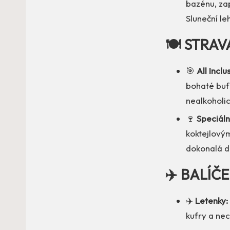
bazénu, za
Sluneční le
🍽️ STRAV
🎯
All Inclu
bohaté bufe
nealkoholic
🍷
Speciáln
koktejlovým
dokonalá d
✈️ BALÍČ
✈️
Letenky:
kufry a ne