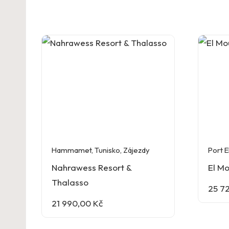
Hammamet
,
Tunisko
,
Zájezdy
Port E
Nahrawess Resort &
El Mo
Thalasso
25 7
21 990,00
Kč