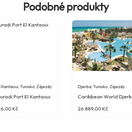
Podobné produkty
l Kantaoui
,
Tunisko
,
Zájezdy
Djerba
,
Tunisko
,
Zájezdy
uradi Port El Kantaoui
Caribbean World Djer
26,00
Kč
26 889,00
Kč