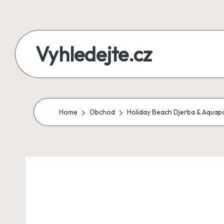
Skip
to
Vyhledejte.cz
content
zájezdy,
recenze,
produkty
Home
Obchod
Holiday Beach Djerba & Aquap
i
půjčky
na
jednom
místě