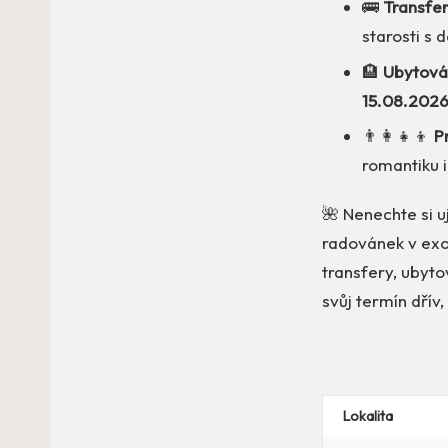
🚌
Transfer
starosti s 
🏨
Ubytová
15.08.202
👨‍👩‍👧‍👦
P
romantiku i
🌺 Nenechte si uj
radovánek v exo
transfery, ubyto
svůj termín dřív
Lokalita