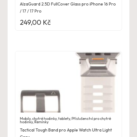
AlzaGuard 2.5D FullCover Glass pro iPhone 16 Pro
/ 17 / 17 Pro
249,00
Kč
Mobily, chytré hodinky, tablety
,
Příslušenství pro chytré
hodinky
,
Řemínky
Tactical Tough Band pro Apple Watch Ultra Light
Grey