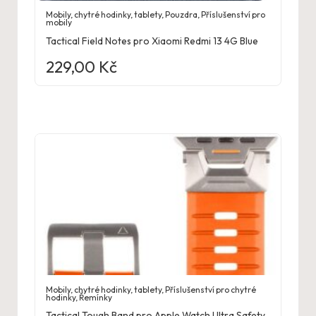
Mobily, chytré hodinky, tablety
,
Pouzdra
,
Příslušenství pro
mobily
Tactical Field Notes pro Xiaomi Redmi 13 4G Blue
229,00
Kč
Mobily, chytré hodinky, tablety
,
Příslušenství pro chytré
hodinky
,
Řemínky
Tactical Tough Band pro Apple Watch Ultra Safety