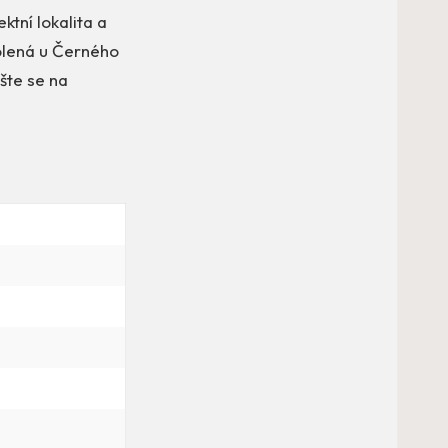
ktní lokalita a
olená u Černého
ěšte se na