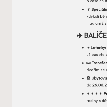
o vaše chu
🍷
Speciáln
kdykoli bě
hlad ani ží
✈️ BALÍČ
✈️
Letenky:
už budete c
🚌
Transfer
dveřím se 
🏨
Ubytová
do
26.06.
👨‍👩‍👧‍👦
P
rodiny s dě