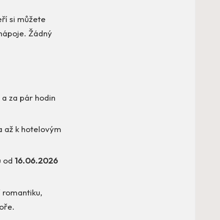
ří si můžete
 nápoje. Žádný
 a za pár hodin
la až k hotelovým
u od
16.06.2026
í romantiku,
moře.