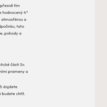
 přesně tím
le hodnocený 4*
u atmosférou a
počinku, tato
ce, pohody a
tické části Sv.
álními prameny a
ži dojdete
 budete chtít.