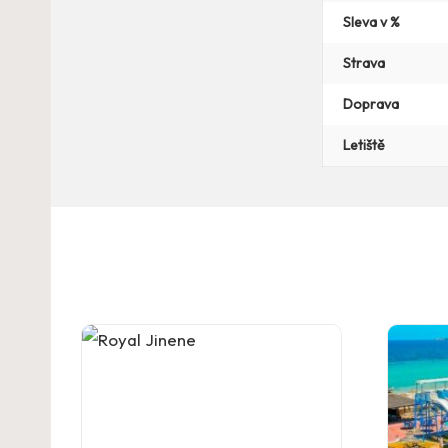
Sleva v %
Strava
Doprava
Letiště