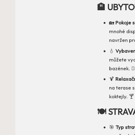
🏨 UBYTO
🏡
Pokoje 
mnohé disp
navržen pr
💧
Vybaven
můžete vyc
bazének. 🏊‍
🍹
Relaxačn
na terase 
koktejly. 🍸
🍽️ STRAV
🎯
Typ stra