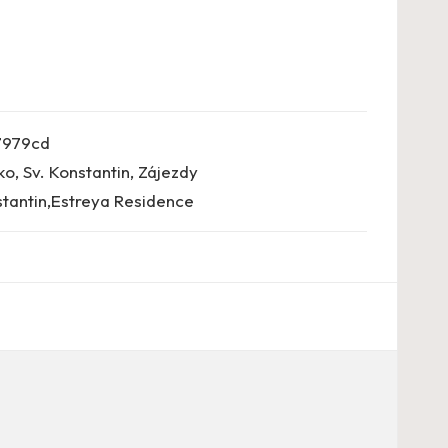
7979cd
ko
,
Sv. Konstantin
,
Zájezdy
stantin,Estreya Residence