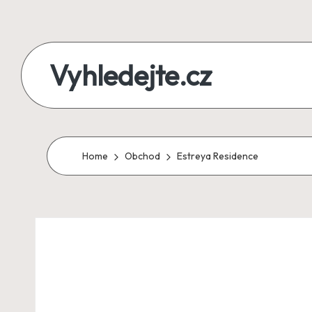
Skip
to
Vyhledejte.cz
content
zájezdy,
recenze,
produkty
Home
Obchod
Estreya Residence
i
půjčky
na
jednom
místě