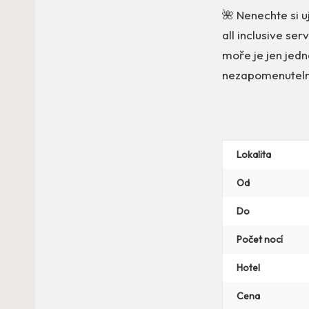
🌺 Nenechte si uj
all inclusive ser
moře je jen jedno
nezapomenutelné
Lokalita
Od
Do
Počet nocí
Hotel
Cena