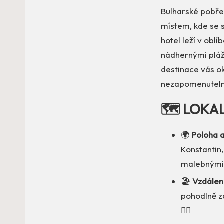
Bulharské pobřež
místem, kde se s
hotel leží v oblí
nádhernými pláže
destinace vás ok
nezapomenutelný
🗺️ LOKA
🌍
Poloha a
Konstantin,
malebnými
🏖️
Vzdálen
pohodlně za
🏊‍♂️