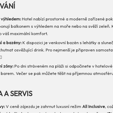
VÁNÍ
s výhledem:
Hotel nabízí prostorné a moderně zařízené poko
onují balkonem s výhledem na moře nebo na svěží zeleň. K
o váš maximální komfort.
í a bazény:
K dispozici je venkovní bazén s lehátky a slunečn
hutnat osvěžující drink. Pro nejmenší je připraven samosta
♀️
í zóny:
Po dni stráveném na pláži si odpočinete v hotelov
s barem. Večer se pak můžete těšit na příjemnou atmosféru
A A SERVIS
vy:
V ceně zájezdu je zahrnut luxusní režim
All Inclusive
, co