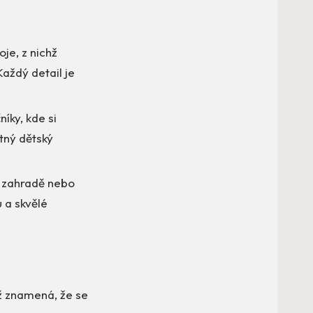
je, z nichž
aždý detail je
íky, kde si
tný dětský
é zahradě nebo
 a skvělé
ž znamená, že se