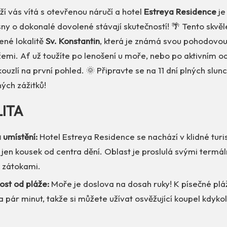
í vás vítá s otevřenou náručí a hotel
Estreya Residence
je
ny o dokonalé dovolené stávají skutečností! 🌴 Tento skvě
bené lokalitě
Sv. Konstantin
, která je známá svou pohodovo
mi. Ať už toužíte po lenošení u moře, nebo po aktivním od
ouzlí na první pohled. 🌞 Připravte se na 11 dní plných slun
ch zážitků!
LITA
 umístění:
Hotel Estreya Residence se nachází v klidné turis
 jen kousek od centra dění. Oblast je proslulá svými term
 zátokami.
ost od pláže:
Moře je doslova na dosah ruky! K písečné plá
 pár minut, takže si můžete užívat osvěžující koupel kdykoli