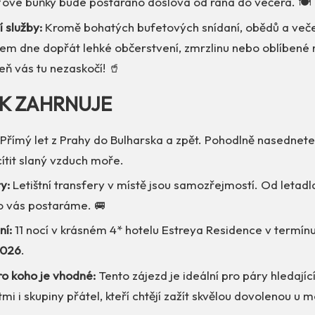
ťové buňky bude postaráno doslova od rána do večera. 🍽️
í služby:
Kromě bohatých bufetových snídaní, obědů a veče
hem dne dopřát lehké občerstvení, zmrzlinu nebo oblíbené
zeň vás tu nezaskočí! 🥤
EK ZAHRNUJE
Přímý let z Prahy do Bulharska a zpět. Pohodlně nasednete
ítit slaný vzduch moře.
y:
Letištní transfery v místě jsou samozřejmostí. Od letad
o vás postaráme. 🚐
ní:
11 nocí v krásném 4* hotelu Estreya Residence v termín
2026
.
ro koho je vhodné:
Tento zájezd je ideální pro páry hledajíc
tmi i skupiny přátel, kteří chtějí zažít skvělou dovolenou u 