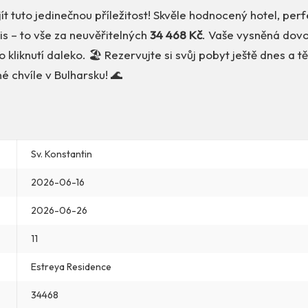
ít tuto jedinečnou příležitost! Skvěle hodnocený hotel, perfe
vis – to vše za neuvěřitelných
34 468 Kč
. Vaše vysněná dov
 kliknutí daleko. 🏖️ Rezervujte si svůj pobyt ještě dnes a t
 chvíle v Bulharsku! 🌊
Sv. Konstantin
2026-06-16
2026-06-26
11
Estreya Residence
34468