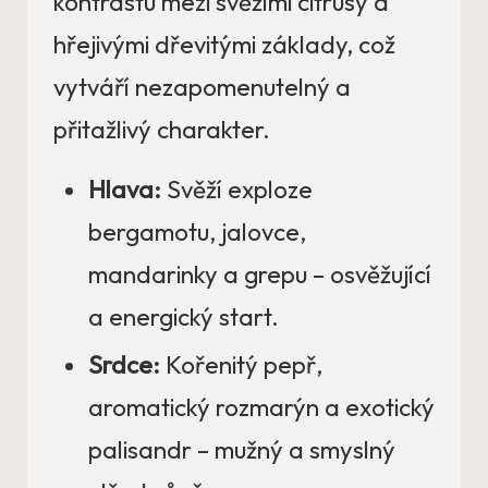
kontrastu mezi svěžími citrusy a
hřejivými dřevitými základy, což
vytváří nezapomenutelný a
přitažlivý charakter.
Hlava:
Svěží exploze
bergamotu, jalovce,
mandarinky a grepu – osvěžující
a energický start.
Srdce:
Kořenitý pepř,
aromatický rozmarýn a exotický
palisandr – mužný a smyslný