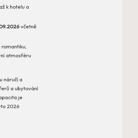
 až k hotelu a
09.2026
včetně
í romantiku,
etní atmosféru
u náručí a
sferů a ubytování
apacita je
léto 2026