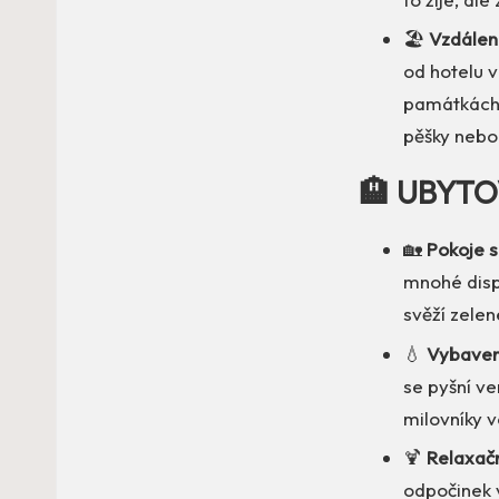
🏖️
Vzdáleno
od hotelu v
památkách,
pěšky nebo
🏨 UBYTO
🏡
Pokoje 
mnohé disp
svěží zelen
💧
Vybaven
se pyšní ve
milovníky v
🍹
Relaxačn
odpočinek 