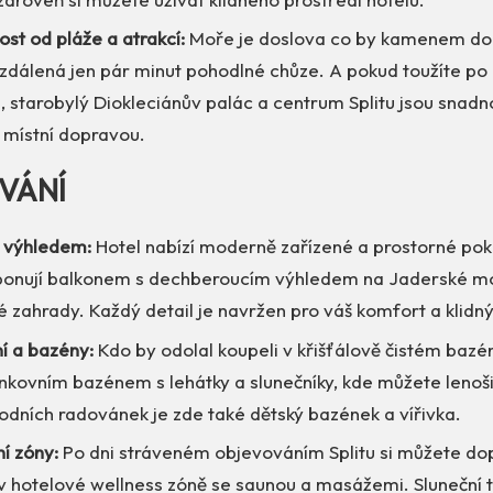
st od pláže a atrakcí:
Moře je doslova co by kamenem doho
zdálená jen pár minut pohodlné chůze. A pokud toužíte po 
 starobylý Diokleciánův palác a centrum Splitu jsou snad
 místní dopravou.
VÁNÍ
s výhledem:
Hotel nabízí moderně zařízené a prostorné poko
onují balkonem s dechberoucím výhledem na Jaderské m
é zahrady. Každý detail je navržen pro váš komfort a klidn
í a bazény:
Kdo by odolal koupeli v křišťálově čistém bazé
nkovním bazénem s lehátky a slunečníky, kde můžete lenoši
odních radovánek je zde také dětský bazének a vířivka.
í zóny:
Po dni stráveném objevováním Splitu si můžete do
v hotelové wellness zóně se saunou a masážemi. Sluneční 