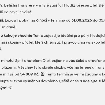
y:
Letištní transfery v místě zajišťují hladký přesun z letiště
lí od první chvíle!
ní:
Luxusní pobyt na
6 nocí
v termínu od
31.08.2026
do
05.
 snídaně.
ro koho je vhodné:
Tento zájezd je ideální pro páry hledajíc
tmi i skupiny přátel, kteří chtějí zažít pravou chorvatskou l
í.
 minutu! Split s hotelem Dioklecijan na vás čeká s otevřeno
 plážemi. Všechny tyto skvělé služby, včetně letenek, tran
e mít již od
54 809 Kč
. 🏖️ Tento termín je velmi žádaný a k
jte si svou vysněnou dovolenou ještě dnes a udělejte si 
ým! 🌞