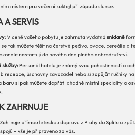
lním místem pro večerní koktejl při západu slunce.
A A SERVIS
vy:
V ceně vašeho pobytu je zahrnuta vydatná
snídaně
form
se tak můžete těšit na čerstvé pečivo, ovoce, cereálie a te
dokonale nastartují do nového dne plného dobrodružství.
í služby:
Personál hotelu je známý svou pohostinností a oc
eb recepce, úschovny zavazadel nebo si zapůjčit ručníky na
a baru si pak můžete dopřát lahodné místní speciality a os
k.
EK ZAHRNUJE
Zahrnuje přímou leteckou dopravu z Prahy do Splitu a zpět.
spojů – vše je připraveno za vás.