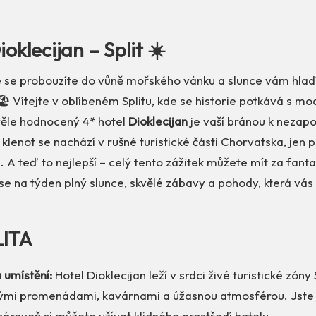
ioklecijan – Split ☀️
e se probouzíte do vůně mořského vánku a slunce vám hladí
️ Vítejte v oblíbeném Splitu, kde se historie potkává s m
ěle hodnocený 4* hotel
Dioklecijan
je vaší bránou k neza
klenot se nachází v rušné turistické části Chorvatska, jen 
A teď to nejlepší – celý tento zážitek můžete mít za fant
 se na týden plný slunce, skvělé zábavy a pohody, která vás 
LITA
 umístění:
Hotel Dioklecijan leží v srdci živé turistické zóny S
vými promenádami, kavárnami a úžasnou atmosférou. Jste
e zároveň si můžete užívat klidného prostředí hotelu.