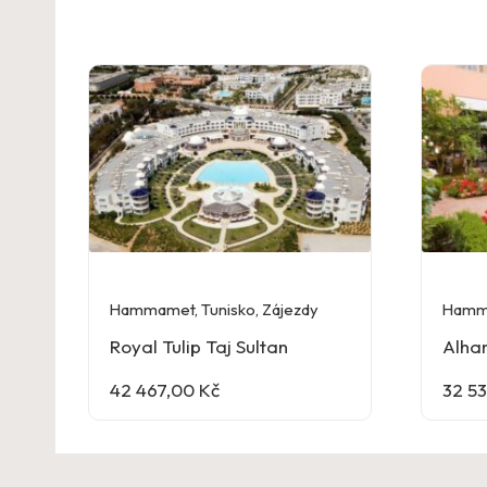
Hammamet
,
Tunisko
,
Zájezdy
Hamm
Royal Tulip Taj Sultan
Alha
42 467,00
Kč
32 5