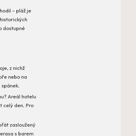
dil – pláž je
historických
no dostupné
je, z nichž
oře nebo na
ý spánek.
nu? Areál hotelu
t celý den. Pro
přát zasloužený
terasa s barem