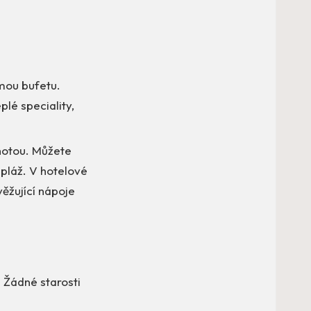
ou bufetu.
plé speciality,
hotou. Můžete
 pláž. V hotelové
věžující nápoje
 Žádné starosti