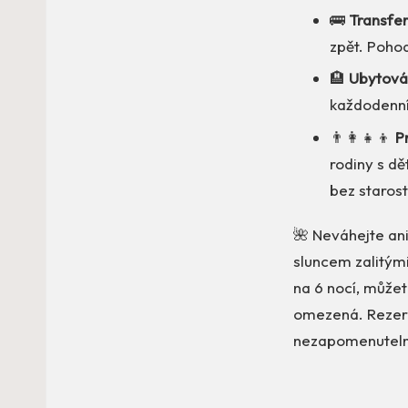
🚌
Transfer
zpět. Pohod
🏨
Ubytová
každodenní
👨‍👩‍👧‍👦
P
rodiny s dě
bez starost
🌺 Neváhejte ani
sluncem zalitými
na 6 nocí, můžet
omezená. Rezervu
nezapomenuteln