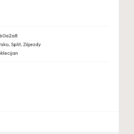
b0a2a8
tsko
,
Split
,
Zájezdy
oklecijan