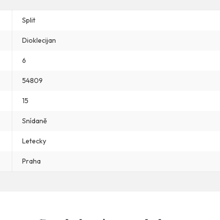
Split
Dioklecijan
6
54809
15
Snídaně
Letecky
Praha