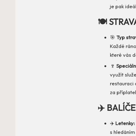
je pak ideá
🍽️ STRAV
🎯
Typ stra
Každé ráno 
které vás 
🍷
Speciáln
využít služ
restauraci 
za příplate
✈️ BALÍČ
✈️
Letenky:
s hledáním 