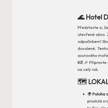
🌊 Hotel D
Představte si, ž
otevřené okno. 
odpočinkem! Skv
dovolené. Tento 
azurového moře. 
Kč
! 🎉 Připravte
na celý rok.
🗺️ LOKA
🌍
Poloha a
proslulá s
to žije, al