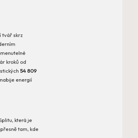
 tvář skrz
oderním
pomenutelné
pár kroků od
astických
54 809
nabije energií
plitu, která je
 přesně tam, kde