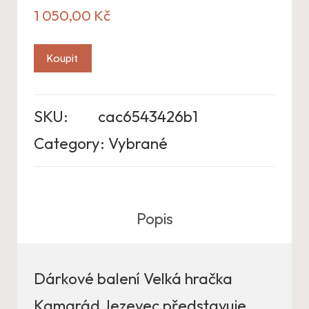
1 050,00
Kč
Koupit
SKU:
cac6543426b1
Category:
Vybrané
Popis
Dárkové balení Velká hračka
Kamarád Jezevec představuje