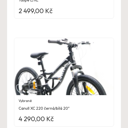
Taupe L/XL
2 499,00
Kč
Vybrané
Canull XC 220 černá/bílá 20″
4 290,00
Kč