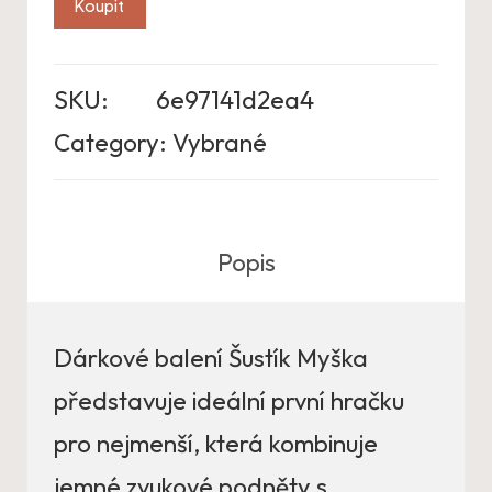
Koupit
SKU:
6e97141d2ea4
Category:
Vybrané
Popis
Dárkové balení Šustík Myška
představuje ideální první hračku
pro nejmenší, která kombinuje
jemné zvukové podněty s