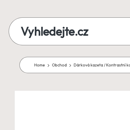
Skip
to
Vyhledejte.cz
content
zájezdy,
recenze,
produkty
Home
Obchod
Dárková kazeta / Kontrastní k
i
půjčky
na
jednom
místě