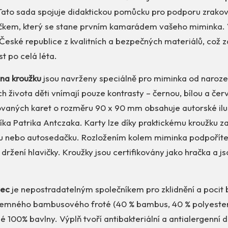
 Tato sada spojuje didaktickou pomůcku pro podporu zrako
kem, který se stane prvním kamarádem vašeho miminka. 
České republice z kvalitních a bezpečných materiálů, což 
st po celá léta.
 na kroužku
jsou navrženy speciálně pro miminka od naroze
h života děti vnímají pouze kontrasty – černou, bílou a če
ovaných karet o rozměru 90 x 90 mm obsahuje autorské ilu
ka Patrika Antczaka. Karty lze díky praktickému kroužku za
ku nebo autosedačku. Rozložením kolem miminka podpoříte
 držení hlavičky. Kroužky jsou certifikovány jako hračka a 
vec
je nepostradatelným společníkem pro zklidnění a pocit 
 z jemného bambusového froté (40 % bambus, 40 % polyester
ěné 100% bavlny. Výplň tvoří antibakteriální a antialergenní 