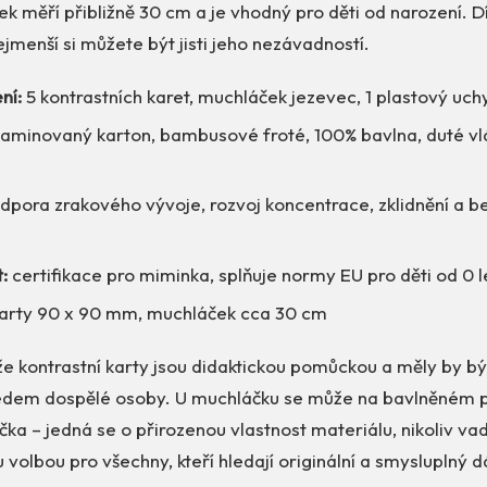
k měří přibližně 30 cm a je vhodný pro děti od narození. Dí
jmenší si můžete být jisti jeho nezávadností.
ní:
5 kontrastních karet, muchláček jezevec, 1 plastový uc
laminovaný karton, bambusové froté, 100% bavlna, duté vl
pora zrakového vývoje, rozvoj koncentrace, zklidnění a b
:
certifikace pro miminka, splňuje normy EU pro děti od 0 l
arty 90 x 90 mm, muchláček cca 30 cm
e kontrastní karty jsou didaktickou pomůckou a měly by b
dem dospělé osoby. U muchláčku se může na bavlněném po
čka – jedná se o přirozenou vlastnost materiálu, nikoliv v
u volbou pro všechny, kteří hledají originální a smysluplný 