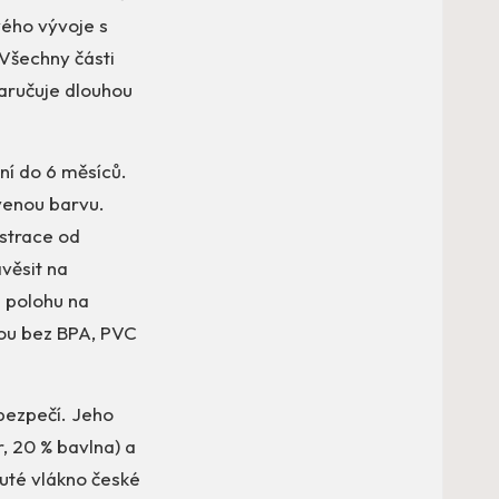
vého vývoje s
Všechny části
zaručuje dlouhou
ní do 6 měsíců.
rvenou barvu.
strace od
věsit na
 polohu na
jsou bez BPA, PVC
bezpečí. Jeho
, 20 % bavlna) a
duté vlákno české