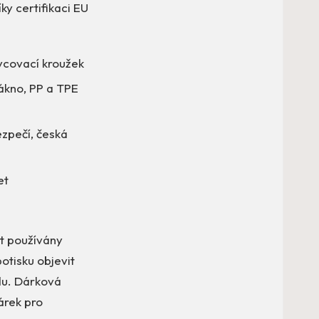
ky certifikaci EU
hycovací kroužek
ákno, PP a TPE
ezpečí, česká
et
ýt používány
tisku objevit
adu. Dárková
dárek pro