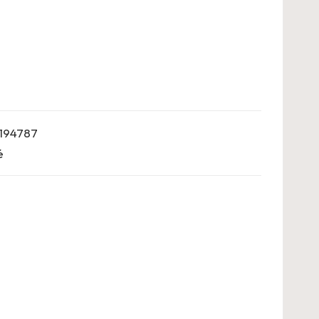
194787
é