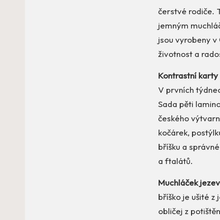
čerstvé rodiče.
jemným muchláč
jsou vyrobeny v 
životnost a rado
Kontrastní karty
V prvních týdnec
Sada pěti lamin
českého výtvarní
kočárek, postýl
bříšku a správné
a ftalátů.
Muchláček jeze
bříško je ušité
obličej z potišt