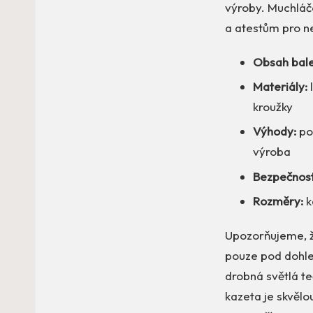
výroby. Muchláče
a atestům pro ne
Obsah bale
Materiály:
kroužky
Výhody:
pod
výroba
Bezpečnost
Rozměry:
k
Upozorňujeme, ž
pouze pod dohle
drobná světlá te
kazeta je skvělo