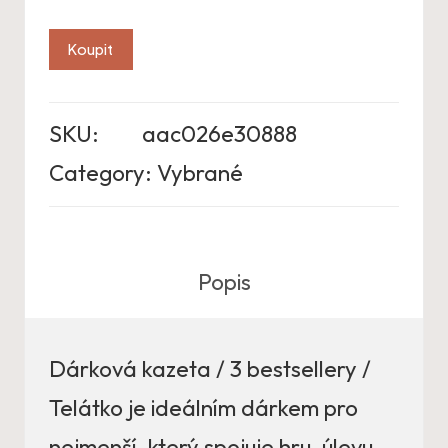
Koupit
SKU:
aac026e30888
Category:
Vybrané
Popis
Dárková kazeta / 3 bestsellery /
Telátko je ideálním dárkem pro
nejmenší, který spojuje hru, úlevu