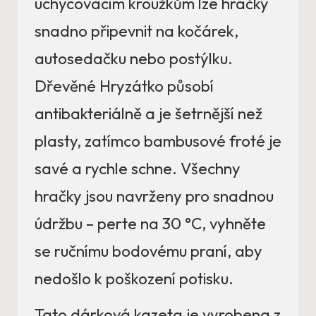
uchycovacím kroužkům lze hračky
snadno připevnit na kočárek,
autosedačku nebo postýlku.
Dřevěné Hryzátko působí
antibakteriálně a je šetrnější než
plasty, zatímco bambusové froté je
savé a rychle schne. Všechny
hračky jsou navrženy pro snadnou
údržbu – perte na 30 °C, vyhněte
se ručnímu bodovému praní, aby
nedošlo k poškození potisku.
Tato dárková kazeta je vyrobena z