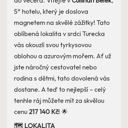
do večera. Vítejte v
Cullinan Belek
,
5* hotelu, který je doslova
magnetem na skvělé zážitky! Tato
oblíbená lokalita v srdci Turecka
vás okouzlí svou tyrkysovou
oblohou a azurovým mořem. Ať už
jste náročný cestovatel nebo
rodina s dětmi, tato dovolená vás
dostane. A teď to nejlepší – celý
tenhle ráj můžete mít za skvělou
cenu
217 140 Kč
! 🌟
🗺️ LOKALITA