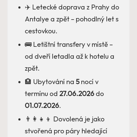
✈️ Letecké doprava z Prahy do
Antalye a zpět – pohodlný let s
cestovkou.
🚌 Letištní transfery v místě –
od dveří letadla až k hotelu a
zpět.
🏨 Ubytování na
5
nocí v
termínu od
27.06.2026
do
01.07.2026
.
👨‍👩‍👧‍👦 Dovolená je jako
stvořená pro páry hledající