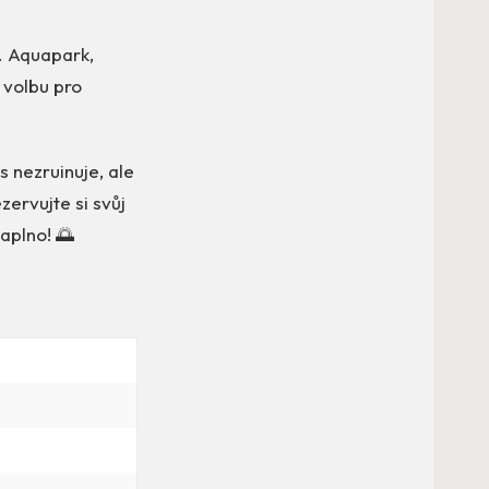
l. Aquapark,
 volbu pro
s nezruinuje, ale
ervujte si svůj
naplno! 🌅