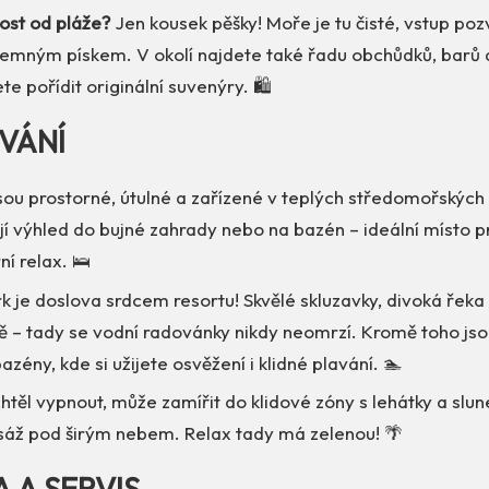
ost od pláže?
Jen kousek pěšky! Moře je tu čisté, vstup poz
emným pískem. V okolí najdete také řadu obchůdků, barů a 
te pořídit originální suvenýry. 🛍️
VÁNÍ
jsou prostorné, útulné a zařízené v teplých středomořskýc
jí výhled do bujné zahrady nebo na bazén – ideální místo p
í relax. 🛌
 je doslova srdcem resortu! Skvělé skluzavky, divoká řeka
tě – tady se vodní radovánky nikdy neomrzí. Kromě toho jso
azény, kde si užijete osvěžení i klidné plavání. 🏊
htěl vypnout, může zamířit do klidové zóny s lehátky a slune
áž pod širým nebem. Relax tady má zelenou! 🌴
A A SERVIS