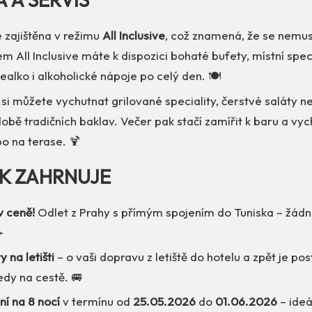
e zajištěna v režimu
All Inclusive
, což znamená, že se nemusí
 All Inclusive máte k dispozici bohaté bufety, místní speci
ealko i alkoholické nápoje po celý den. 🍽️
 si můžete vychutnat grilované speciality, čerstvé saláty 
obě tradičních baklav. Večer pak stačí zamířit k baru a vych
o na terase. 🍹
EK ZAHRNUJE
v ceně!
Odlet z Prahy s přímým spojením do Tuniska – žád
️
 na letišti
– o vaši dopravu z letiště do hotelu a zpět je pos
edy na cestě. 🚐
í na 8 nocí
v termínu od
25.05.2026
do
01.06.2026
– ideá