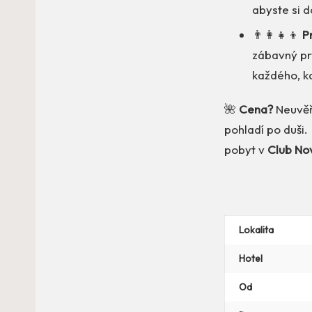
abyste si d
👨‍👩‍👧‍👦
P
zábavný pro
každého, k
🌺
Cena?
Neuvěř
pohladí po duši.
pobyt v
Club No
Lokalita
Hotel
Od