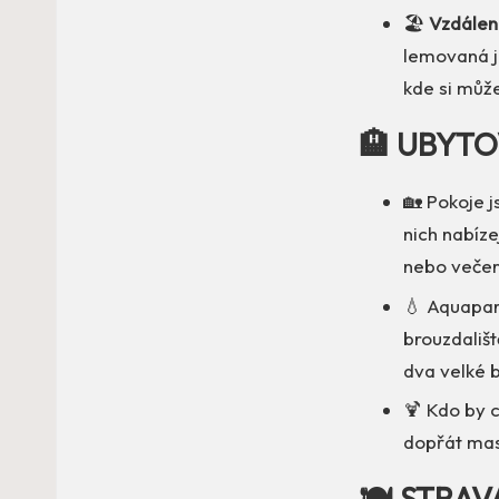
🏖️
Vzdálen
lemovaná j
kde si může
🏨 UBYTO
🏡 Pokoje 
nich nabíze
nebo večern
💧 Aquapark
brouzdališ
dva velké b
🍹 Kdo by c
dopřát mas
🍽️ STRAV