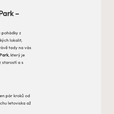
Park –
á pohádky z
kých lokalit,
rávě tady na vás
Park
, který je
 starostí a s
jen pár kroků od
uchu letoviska až