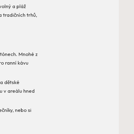
volný a pláž
tradičních trhů,
h tónech. Mnohé z
ro ranní kávu
 a dětské
u v areálu hned
čníky, nebo si