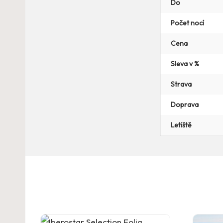
Do
Počet nocí
Cena
Sleva v %
Strava
Doprava
Letiště