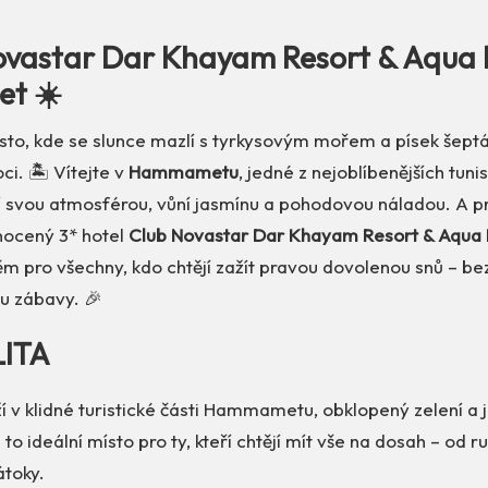
ovastar Dar Khayam Resort & Aqua 
t ☀️
ísto, kde se slunce mazlí s tyrkysovým mořem a písek šept
ci. 🏝️ Vítejte v
Hammametu
, jedné z nejoblíbenějších tunis
lí svou atmosférou, vůní jasmínu a pohodovou náladou. A p
nocený 3* hotel
Club Novastar Dar Khayam Resort & Aqua 
ěm pro všechny, kdo chtějí zažít pravou dovolenou snů – bez
u zábavy. 🎉
LITA
ží v klidné turistické části Hammametu, obklopený zelení a 
 to ideální místo pro ty, kteří chtějí mít vše na dosah – od r
átoky.