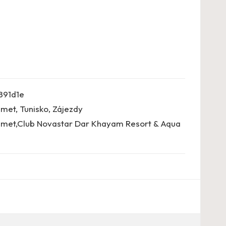
891d1e
met
,
Tunisko
,
Zájezdy
et,Club Novastar Dar Khayam Resort & Aqua