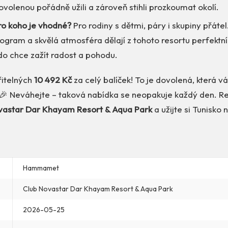
ovolenou pořádně užili a zároveň stihli prozkoumat okolí.
ro koho je vhodné?
Pro rodiny s dětmi, páry i skupiny přáte
gram a skvělá atmosféra dělají z tohoto resortu perfektní
do chce zažít radost a pohodu.
itelných
10 492 Kč
za celý balíček! To je dovolená, která vá
 🎉 Neváhejte – taková nabídka se neopakuje každý den. Rez
vastar Dar Khayam Resort & Aqua Park
a užijte si Tunisko 
Hammamet
Club Novastar Dar Khayam Resort & Aqua Park
2026-05-25