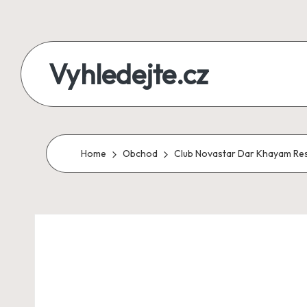
Skip
to
Vyhledejte.cz
content
zájezdy,
recenze,
produkty
Home
Obchod
Club Novastar Dar Khayam Res
i
půjčky
na
jednom
místě