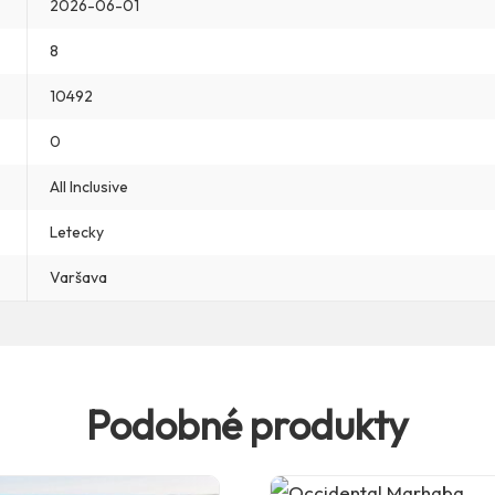
2026-06-01
8
10492
0
All Inclusive
Letecky
Varšava
Podobné produkty