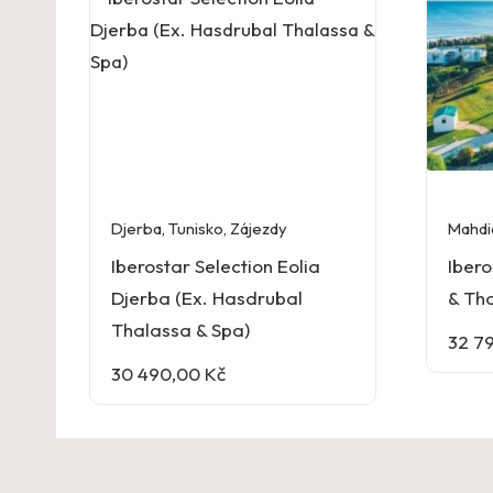
Djerba
,
Tunisko
,
Zájezdy
Mahdi
Iberostar Selection Eolia
Ibero
Djerba (Ex. Hasdrubal
& Th
Thalassa & Spa)
32 7
30 490,00
Kč