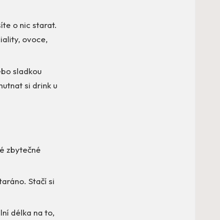
te o nic starat.
ality, ovoce,
nebo sladkou
utnat si drink u
né zbytečné
taráno. Stačí si
lní délka na to,