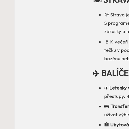
🎯 Strava j
S programem
zákusky a n
🍷 K večeři
tečku v pod
bazénu neb
✈️ BALÍČ
✈️
Letenky 
přestupy. ✈
🚌
Transfery
užívat výhl
🏨
Ubytován