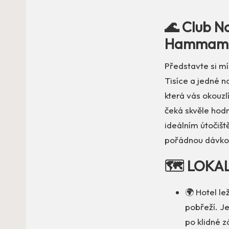
🌊 Club N
Hammame
Představte si m
Tisíce a jedné no
která vás okouz
čeká skvěle hod
ideálním útočišt
pořádnou dávko
🗺️ LOKA
🌍 Hotel le
pobřeží. Je
po klidné z