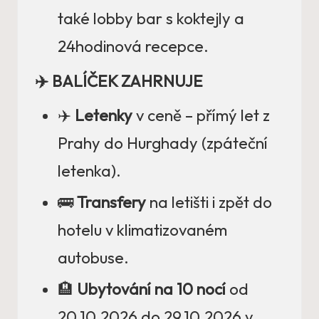
také lobby bar s koktejly a
24hodinová recepce.
✈️ BALÍČEK ZAHRNUJE
✈️
Letenky
v ceně – přímý let z
Prahy do Hurghady (zpáteční
letenka).
🚌
Transfery
na letišti i zpět do
hotelu v klimatizovaném
autobuse.
🏨
Ubytování na 10 nocí
od
20.10.2026 do 29.10.2026 v