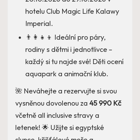
hotelu Club Magic Life Kalawy
Imperial.
👨‍👩‍👧‍👦 Ideální pro páry,
rodiny s dětmi i jednotlivce –
každý si tu najde své! Děti ocení
aquapark a animační klub.
🌺 Neváhejte a rezervujte si svou
vysněnou dovolenou za
45 990 Kč
včetně all inclusive stravy a
letenek! 🌟 Užijte si egyptské
slunce, křišťálové moře a