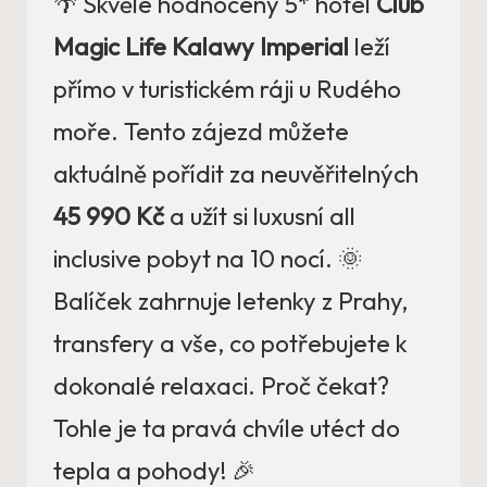
🌴 Skvěle hodnocený 5* hotel
Club
Magic Life Kalawy Imperial
leží
přímo v turistickém ráji u Rudého
moře. Tento zájezd můžete
aktuálně pořídit za neuvěřitelných
45 990 Kč
a užít si luxusní all
inclusive pobyt na 10 nocí. 🌞
Balíček zahrnuje letenky z Prahy,
transfery a vše, co potřebujete k
dokonalé relaxaci. Proč čekat?
Tohle je ta pravá chvíle utéct do
tepla a pohody! 🎉