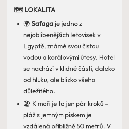
🗺️ LOKALITA
🌍
Safaga
je jedno z
nejoblíbenějších letovisek v
Egyptě, známé svou čistou
vodou a korálovými útesy. Hotel
se nachází v klidné části, daleko
od hluku, ale blízko všeho
důležitého.
🏖️ K moři je to jen pár kroků –
pláž s jemným pískem je
vzdálená přibližně 50 metrů. V