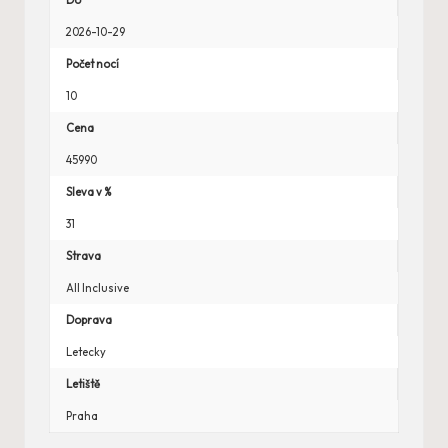
Do
2026-10-29
Počet nocí
10
Cena
45990
Sleva v %
31
Strava
All Inclusive
Doprava
Letecky
Letiště
Praha