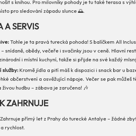
nošit s knihou. Pro milovníky pohody je tu také terasa s v
ísto pro sledování západu slunce 🌅.
A A SERVIS
sive:
Tohle je ta pravá turecká pohoda! S balíčkem All Inclu
c – snídaně, obědy, večeře i svačinky jsou v ceně. Hlavní res
inárodní i místní kuchyní, takže si přijde na své každý mlsn
í služby:
Kromě jídla a pití máš k dispozici i snack bar u ba
hké občerstvení a osvěžující nápoje. Večer se pak můžeš t
 živou hudbu – zábava je zaručena! 🎶
EK ZAHRNUJE
Zahrnuje přímý let z Prahy do turecké Antalye – žádné zby
 a rychlost.