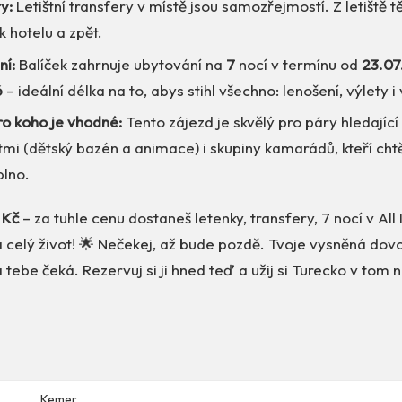
y:
Letištní transfery v místě jsou samozřejmostí. Z letiště 
k hotelu a zpět.
ní:
Balíček zahrnuje ubytování na
7
nocí v termínu od
23.07
6
– ideální délka na to, abys stihl všechno: lenošení, výlety i
ro koho je vhodné:
Tento zájezd je skvělý pro páry hledající
tmi (dětský bazén a animace) i skupiny kamarádů, kteří chtě
lno.
 Kč
– za tuhle cenu dostaneš letenky, transfery, 7 nocí v All 
a celý život! 🌟 Nečekej, až bude pozdě. Tvoje vysněná dov
ebe čeká. Rezervuj si ji hned teď a užij si Turecko v tom n
Kemer