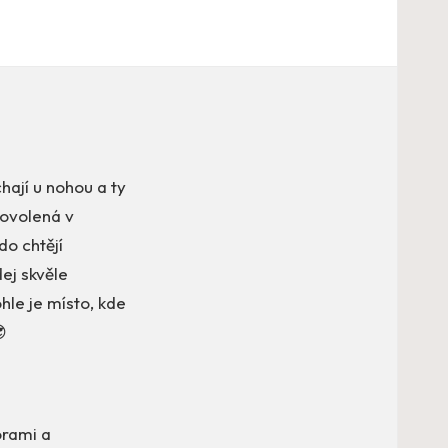
hají u nohou a ty
dovolená v
do chtějí
ej skvěle
ohle je místo, kde

orami a