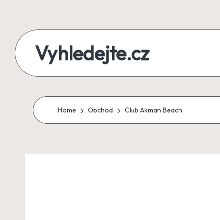
Skip
to
Vyhledejte.cz
content
zájezdy,
recenze,
produkty
Home
Obchod
Club Akman Beach
i
půjčky
na
jednom
místě