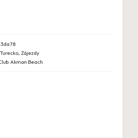
23da78
Turecko
,
Zájezdy
Club Akman Beach