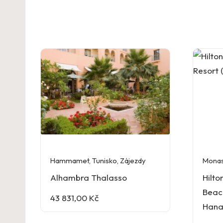
Hammamet
,
Tunisko
,
Zájezdy
Monas
Alhambra Thalasso
Hilto
Beach
43 831,00
Kč
Hana