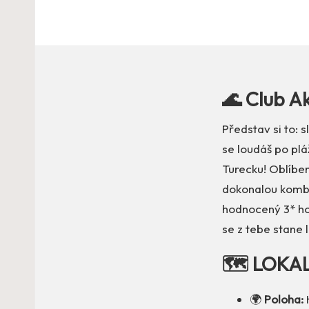
🌊 Club A
Představ si to: 
se loudáš po plá
Turecku! Oblíben
dokonalou kombin
hodnocený 3* h
se z tebe stane
🗺️ LOKA
🌍
Poloha:
H