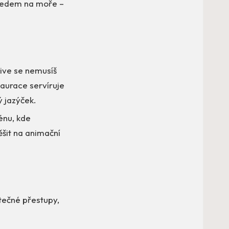
ýhledem na moře –
sive se nemusíš
taurace servíruje
ý jazýček.
zénu, kde
ěšit na animační
tečné přestupy,