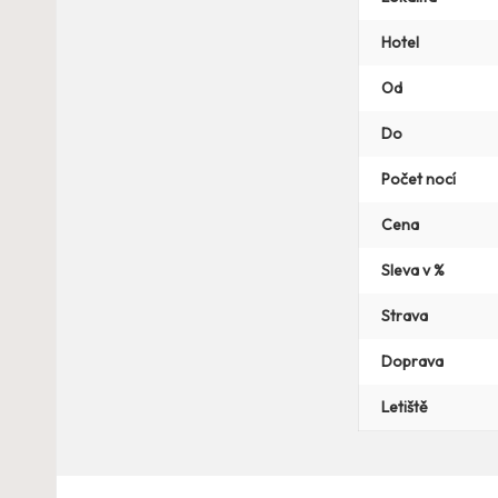
Hotel
Od
Do
Počet nocí
Cena
Sleva v %
Strava
Doprava
Letiště