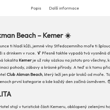
Popis
Další informace
kman Beach – Kemer ☀️
slunce ti hladí kůži, jemné vlny Středozemního moře ti šplouc
ži s drinkem v ruce. 🍹 Přesně takhle vypadá tvá vysněná 
á lokalita
Kemer
je už roky sázkou na jistotu pro všechny, k
aci pohody, zábavy a krásné přírody. A teď si k tomu přid
otel
Club Akman Beach
, který leží jen pár kroků od moře. T
 lenoch první kategorie a kde každý den začíná úsměvem. 
LITA
otel stojí v turistické části Kemeru, obklopený zelenými h