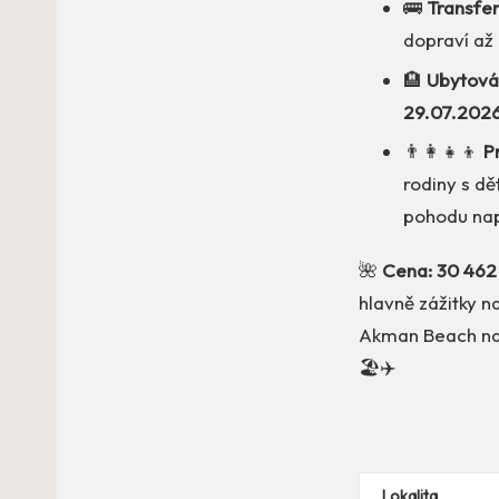
🚌
Transfer
dopraví až 
🏨
Ubytová
29.07.202
👨‍👩‍👧‍👦
P
rodiny s dě
pohodu nap
🌺
Cena: 30 462
hlavně zážitky n
Akman Beach na t
🏖️✈️
Lokalita