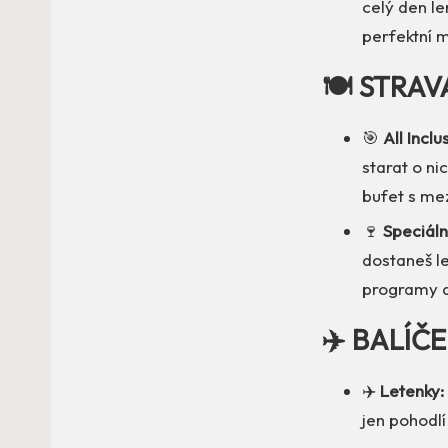
celý den le
perfektní m
🍽️ STRAV
🎯
All Inclu
starat o ni
bufet s mez
🍷
Speciáln
dostaneš le
programy a
✈️ BALÍČ
✈️
Letenky:
jen pohodlí