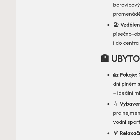
borovicovým
promenádě
🏖️
Vzdálen
písečno-obl
i do centr
🏨 UBYTO
🏡
Pokoje:
Č
dni plném 
– ideální m
💧
Vybaven
pro nejmenš
vodní sport
🍹
Relaxačn