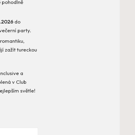
tě pohodlně
.2026
do
 večerní party.
 romantiku,
jí zažít tureckou
Inclusive a
olená v Club
ejlepším světle!