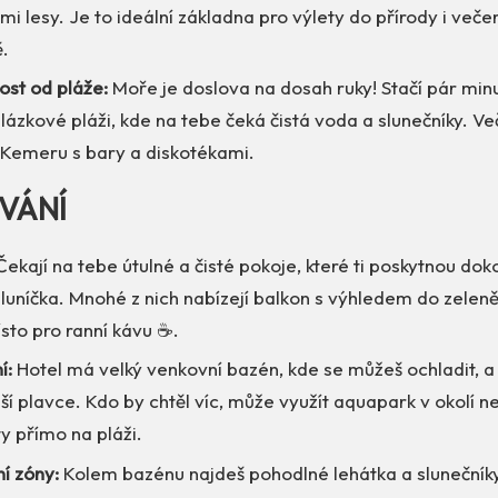
i lesy. Je to ideální základna pro výlety do přírody i veče
.
ost od pláže:
Moře je doslova na dosah ruky! Stačí pár minu
ázkové pláži, kde na tebe čeká čistá voda a slunečníky. Ve
a Kemeru s bary a diskotékami.
VÁNÍ
ekají na tebe útulné a čisté pokoje, které ti poskytnou do
sluníčka. Mnohé z nich nabízejí balkon s výhledem do zele
ísto pro ranní kávu ☕.
í:
Hotel má velký venkovní bazén, kde se můžeš ochladit, a
í plavce. Kdo by chtěl víc, může využít aquapark v okolí n
y přímo na pláži.
í zóny:
Kolem bazénu najdeš pohodlné lehátka a slunečník