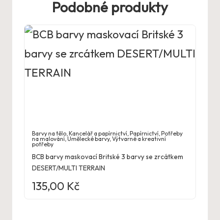
Podobné produkty
Barvy na tělo
,
Kancelář a papírnictví
,
Papírnictví
,
Potřeby
na malování
,
Umělecké barvy
,
Výtvarné a kreativní
potřeby
BCB barvy maskovací Britské 3 barvy se zrcátkem
DESERT/MULTI TERRAIN
135,00
Kč