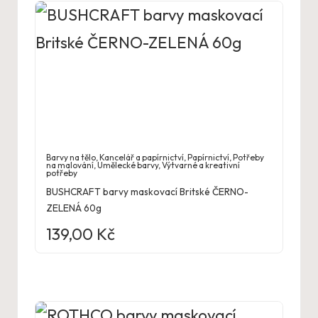
Barvy na tělo
,
Kancelář a papírnictví
,
Papírnictví
,
Potřeby
na malování
,
Umělecké barvy
,
Výtvarné a kreativní
potřeby
BUSHCRAFT barvy maskovací Britské ČERNO-
ZELENÁ 60g
139,00
Kč