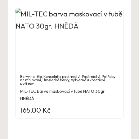
Barvy na tělo
,
Kancelář a papírnictví
,
Papírnictví
,
Potřeby
na malování
,
Umělecké barvy
,
Výtvarné a kreativní
potřeby
MIL-TEC barva maskovací v tubě NATO 30gr.
HNĚDÁ
165,00
Kč