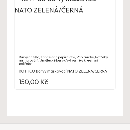
Barvy na tělo
,
Kancelář a papírnictví
,
Papírnictví
,
Potřeby
na malování
,
Umělecké barvy
,
Výtvarné a kreativní
potřeby
ROTHCO barvy maskovací NATO ZELENÁ/ČERNÁ
150,00
Kč