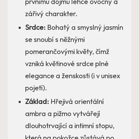
prvnímu dojmu lehce ovocný a
zářivý charakter.
Srdce:
Bohatý a smyslný jasmín
se snoubí s něžnými
pomerančovými květy, čímž
vzniká květinové srdce plné
elegance a ženskosti (i v unisex
pojetí).
Základ:
Hřejivá orientální
ambra a pižmo vytvářejí
dlouhotrvající a intimní stopu,
která na pokožce zůstává po