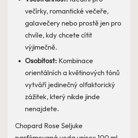
večírky, romantické večeře,
galavečery nebo prostě jen pro
chvíle, kdy chcete cítit
výjimečně.
Osobitost:
Kombinace
orientálních a květinových tónů
vytváří jedinečný olfaktorický
zážitek, který nikde jinde
nenajdete.
Chopard Rose Seljuke
parfémovaná voda unisex 100 ml