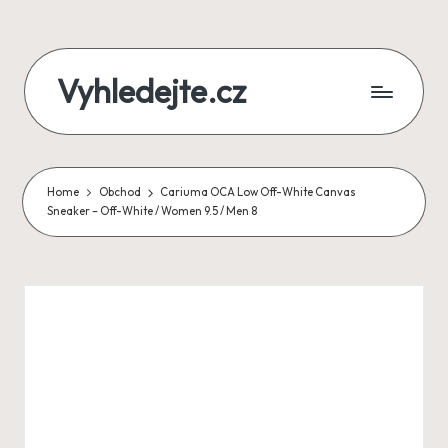
Skip
Vyhledejte.cz
to
content
zájezdy,
recenze,
Home
Obchod
Cariuma OCA Low Off-White Canvas
produkty
Sneaker – Off-White / Women 9.5 / Men 8
i
půjčky
na
jednom
místě