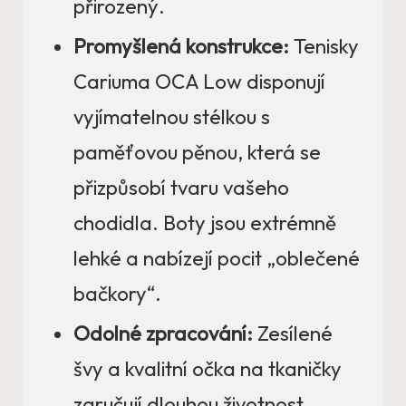
přirozený.
Promyšlená konstrukce:
Tenisky
Cariuma OCA Low disponují
vyjímatelnou stélkou s
paměťovou pěnou, která se
přizpůsobí tvaru vašeho
chodidla. Boty jsou extrémně
lehké a nabízejí pocit „oblečené
bačkory“.
Odolné zpracování:
Zesílené
švy a kvalitní očka na tkaničky
zaručují dlouhou životnost.