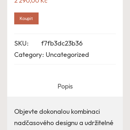
2 290,00
Kč
Koupit
SKU:
f7fb3dc23b36
Category:
Uncategorized
Popis
Objevte dokonalou kombinaci
nadčasového designu a udržitelné