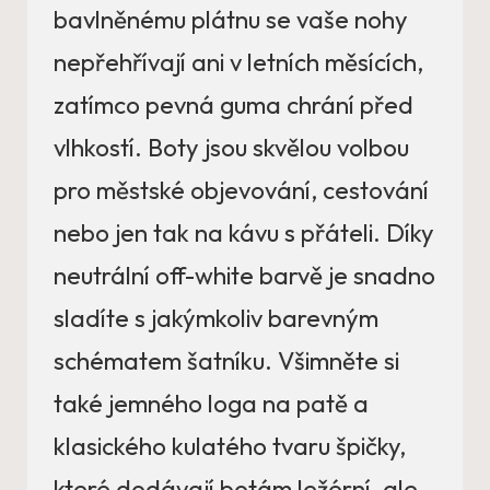
bavlněnému plátnu se vaše nohy
nepřehřívají ani v letních měsících,
zatímco pevná guma chrání před
vlhkostí. Boty jsou skvělou volbou
pro městské objevování, cestování
nebo jen tak na kávu s přáteli. Díky
neutrální off-white barvě je snadno
sladíte s jakýmkoliv barevným
schématem šatníku. Všimněte si
také jemného loga na patě a
klasického kulatého tvaru špičky,
které dodávají botám ležérní, ale