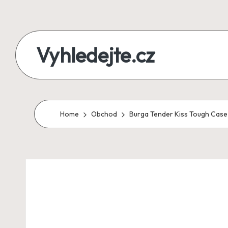
Skip
to
Vyhledejte.cz
content
zájezdy,
recenze,
produkty
Home
Obchod
Burga Tender Kiss Tough Case 
i
půjčky
na
jednom
místě