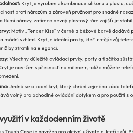
odolnost:
Kryt je vyroben z kombinace silikonu a plastu, co
olnost proti nárazům a zároveň pružnost pro snadné nasaze
va tlumí nárazy, zatímco pevný plastový rám zajišťuje stabili
arvy:
Motiv „Tender Kiss“ v černé a béžové barvě dodává 
 módní vzhled. Kryt je ideální pro ty, kteří chtějí svůj telefo
niž by ztratili na eleganci.
ezy:
Všechny důležité ovládací prvky, porty a tlačítka zůstá
Kryt je navržen s přesností na milimetr, takže můžete tele
 omezení.
ana:
Jedná se o zadní kryt, který chrání zejména záda telef
stává volný pro pohodlné ovládání dotykem a pro použití s
 využití v každodenním životě
s Tough Case je navržen pro aktivní uživatele, kteří svůj iP