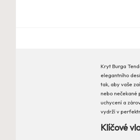
Kryt Burga Tende
elegantního desi
tak, aby vaše za
nebo nečekané pá
uchycení a zárov
vydrží v perfek
Klíčové vl