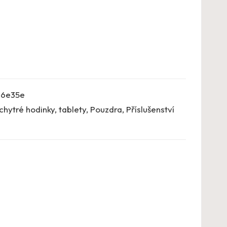
b6e35e
chytré hodinky, tablety
,
Pouzdra
,
Příslušenství