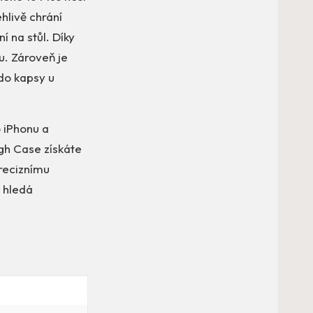
hlivě chrání
 na stůl. Díky
du. Zároveň je
do kapsy u
o iPhonu a
gh Case získáte
preciznímu
o hledá