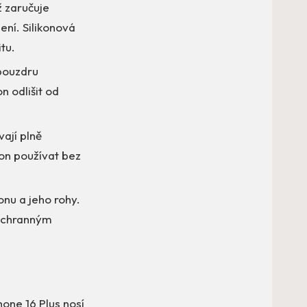
ž zaručuje
ní. Silikonová
tu.
pouzdru
n odlišit od
vají plně
fon používat bez
onu a jeho rohy.
 ochranným
hone 16 Plus nosí