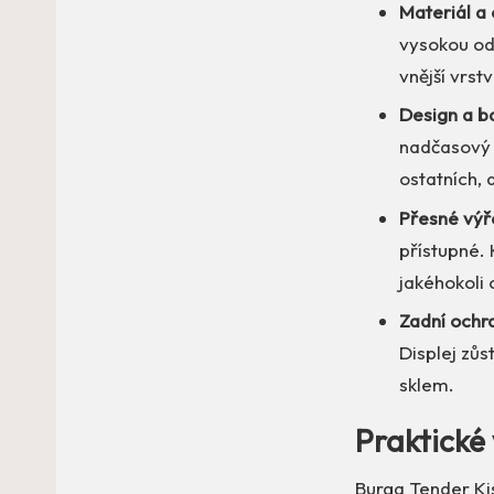
Materiál a 
vysokou od
vnější vrst
Design a b
nadčasový a
ostatních, a
Přesné výř
přístupné. 
jakéhokoli
Zadní ochr
Displej zů
sklem.
Praktické
Burga Tender Kis