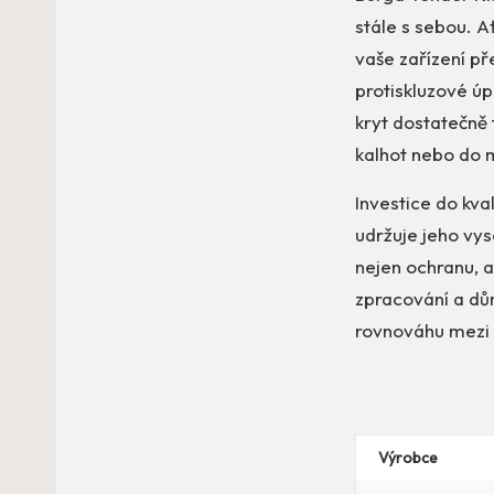
stále s sebou. A
vaše zařízení př
protiskluzové úpr
kryt dostatečně 
kalhot nebo do 
Investice do kva
udržuje jeho vy
nejen ochranu, a
zpracování a důr
rovnováhu mezi 
Výrobce