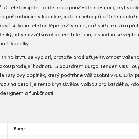
ť už telefonujete, fotíte nebo používáte navigaci, kryt spole
ed poškrábáním v kabelce, batohu nebo při běžném položení
avě silikonu telefon lépe drží v ruce, což snižuje riziko pá
tenký, aby nezvětšoval objem telefonu, a snadno se vejde 
malé kabelky.
litního krytu se vyplatí, protože prodlužuje životnost vašeh
sokou prodejní hodnotu. S pouzdrem Burga Tender Kiss Tou
le i stylový doplněk, který podtrhne váš osobní vkus. Díky 
azu na detail je tento kryt skvělou volbou pro každého, kd
designem a funkčností.
Burga