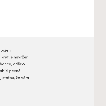
spojení
 kryt je navržen
ábance, oděrky
nabízí pevné
 jistotou, že vám