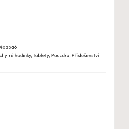
4aaba6
chytré hodinky, tablety
,
Pouzdra
,
Příslušenství