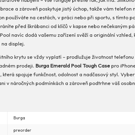
ibrace a zároveň poskytuje jistý úchop, takže vám telefon 
fon používáte na cestách, v práci nebo při sportu, s tímto
ochráníte před škrábanci od klíčů v kapse nebo nečekaným p
ool navíc dodá vašemu zařízení svěží a originální vzhled, k
na displej.
litního krytu se vždy vyplatí – prodlužuje životnost telefonu
padném prodeji.
Burga Emerald Pool Tough Case
pro iPhone
u, která spojuje funkčnost, odolnost a nadčasový styl. Vyber
ani v náročných podmínkách a zároveň podtrhne váš osobní
Burga
preorder