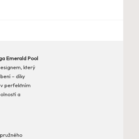
ga Emerald Pool
designem, který
bení – díky
 v perfektním
olností a
 pružného