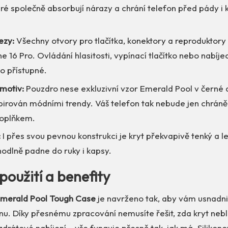
teré společně absorbují nárazy a chrání telefon před pády 
ezy:
Všechny otvory pro tlačítka, konektory a reproduktory d
e 16 Pro. Ovládání hlasitosti, vypínací tlačítko nebo nabíje
o přístupné.
motiv:
Pouzdro nese exkluzivní vzor Emerald Pool v černé 
spirován módními trendy. Váš telefon tak nebude jen chráněn
doplňkem.
:
I přes svou pevnou konstrukci je kryt překvapivě tenký a l
hodlně padne do ruky i kapsy.
použití a benefity
Emerald Pool Tough Case
je navrženo tak, aby vám usnadn
nu. Díky přesnému zpracování nemusíte řešit, zda kryt nebl
zdrátové nabíjení – vše funguje přesně tak, jak má. Silikon