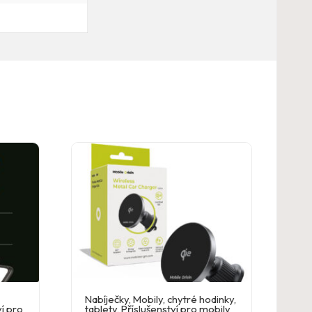
Nabíječky
,
Mobily, chytré hodinky,
ví pro
tablety
,
Příslušenství pro mobily