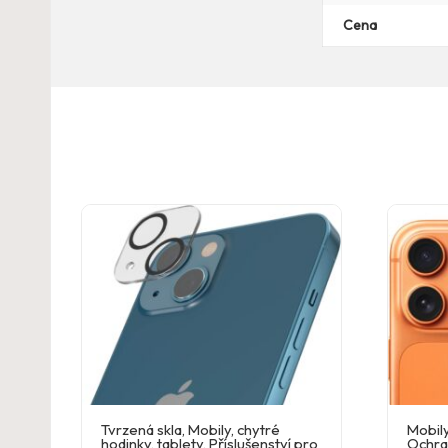
Cena
Tvrzená skla
,
Mobily, chytré
Mobily
hodinky, tablety
,
Příslušenství pro
Ochra