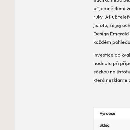
příjemně tlumí v
ruky. Ať už tele
jistotu, že jej 
Design Emerald P
každém pohledu 
Investice do kva
hodnotu při pří
sázkou na jistot
která nezklame 
Výrobce
Sklad