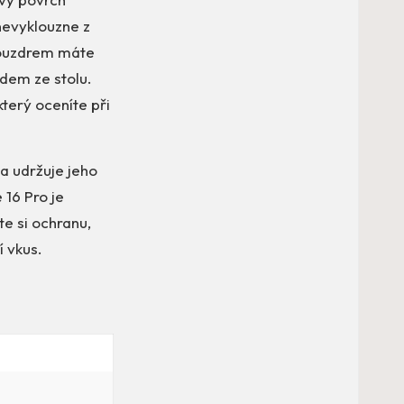
nevyklouzne z
 pouzdrem máte
ádem ze stolu.
terý oceníte při
 a udržuje jeho
 16 Pro je
te si ochranu,
 vkus.