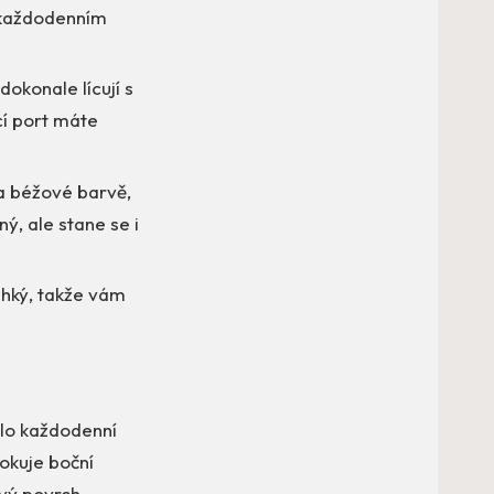
i každodenním
okonale lícují s
cí port máte
a béžové barvě,
ý, ale stane se i
ehký, takže vám
ilo každodenní
okuje boční
ový povrch