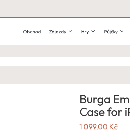
Obchod
Zájezdy
Hry
Půjčky
Burga Eme
Case for 
1 099,00
Kč