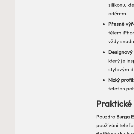
silikonu, k
oděrem.
Přesné výř
tělem iPhon
vždy snadn
Designový 
který je in
stylovým 
Nízký profil
telefon po
Praktické 
Pouzdro
Burga 
používání telefo
tlačítka nebo be