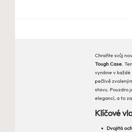
Chraňte svůj no
Tough Case
. Te
vynikne v každé
pečlivě zvolený
stavu. Pouzdro j
elegancí, a to z
Klíčové vl
Dvojitá oc