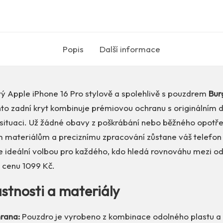
Popis
Další informace
vý Apple iPhone 16 Pro stylově a spolehlivě s pouzdrem
Bur
nto zadní kryt kombinuje prémiovou ochranu s originálním 
 situaci. Už žádné obavy z poškrábání nebo běžného opotře
m materiálům a preciznímu zpracování zůstane váš telefon
e ideální volbou pro každého, kdo hledá rovnováhu mezi od
a cenu 1099 Kč.
astnosti a materiály
hrana:
Pouzdro je vyrobeno z kombinace odolného plastu a