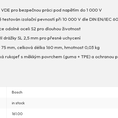
e VDE pro bezpečnou práci pod napětím do 1 000 V
ě testován izolační pevností při 10 000 V dle DIN EN/IEC 
ce odolné oceli S2 pro dlouhou životnost
fil drážky SL 2,5 mm pro přesné uchycení
u 75 mm, celková délka 160 mm, hmotnost 0,03 kg
á rukojeť s měkkým povrchem (guma + TPE) a ochranou pr
Bosch
in stock
161.00