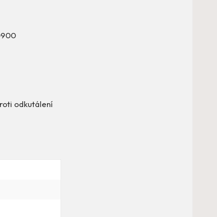
60900
oti odkutálení