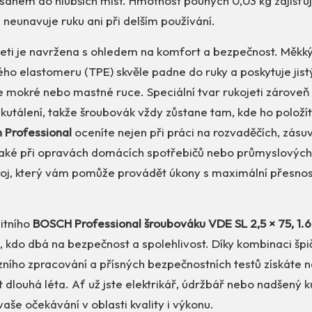
ahem do hlubších míst. Hmotnost pouhých 0,03 kg zajišťuje
neunavuje ruku ani při delším používání.
eti je navržena s ohledem na komfort a bezpečnost. Měkk
ho elastomeru (TPE) skvěle padne do ruky a poskytuje jistý
 mokré nebo mastné ruce. Speciální tvar rukojeti zároveň 
utálení, takže šroubovák vždy zůstane tam, kde ho položí
 Professional
oceníte nejen při práci na rozvaděčích, zásu
 také při opravách domácích spotřebičů nebo průmyslových 
troj, který vám pomůže provádět úkony s maximální přesnos
litního
BOSCH Professional šroubováku VDE SL 2,5 × 75, 1
, kdo dbá na bezpečnost a spolehlivost. Díky kombinaci šp
zního zpracování a přísných bezpečnostních testů získáte ná
 dlouhá léta. Ať už jste elektrikář, údržbář nebo nadšený ku
vaše očekávání v oblasti kvality i výkonu.