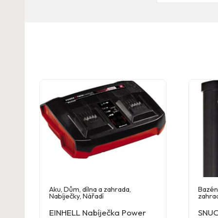
Aku
,
Dům, dílna a zahrada
,
Bazény
Nabíječky
,
Nářadí
zahra
EINHELL Nabíječka Power
SNUO