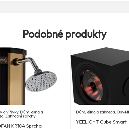
Podobné produkty
 a vířivky
,
Dům, dílna a
Dům, dílna a zahrada
,
Osvětl
da
,
Zahradní sprchy
YEELIGHT Cube Smart
FAN KR104 Sprcha