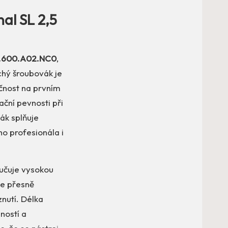
al SL 2,5
 1.600.A02.NC0
,
chý šroubovák je
ečnost na prvním
ační pevnosti při
ák splňuje
ho profesionála i
ručuje vysokou
je přesně
nutí. Délka
ností a