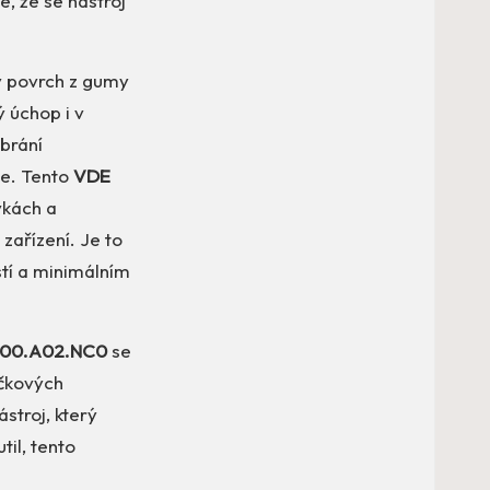
, že se nástroj
ý povrch z gumy
 úchop i v
brání
te. Tento
VDE
vkách a
zařízení. Je to
tí a minimálním
.600.A02.NC0
se
ičkových
stroj, který
til, tento