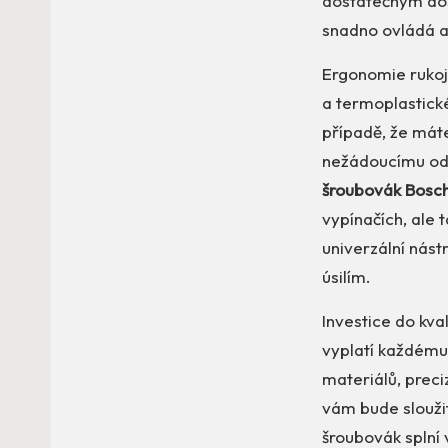
dostatečným dos
snadno ovládá a 
Ergonomie rukoj
a termoplastické
případě, že máte
nežádoucímu odk
šroubovák Bosch
vypínačích, ale
univerzální nás
úsilím.
Investice do kva
vyplatí každému
materiálů, preci
vám bude sloužit
šroubovák splní 