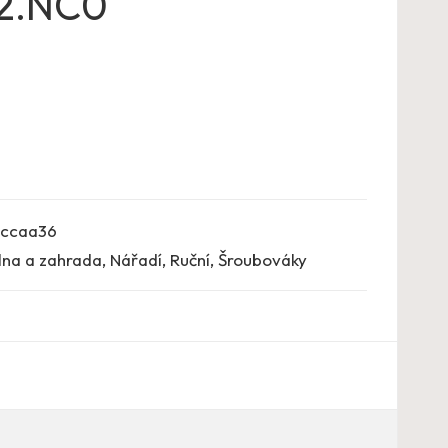
2.NC0
ccaa36
lna a zahrada
,
Nářadí
,
Ruční
,
Šroubováky