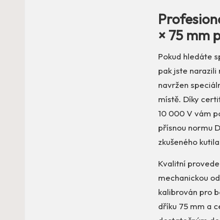
Profesion
× 75 mm p
Pokud hledáte s
pak jste narazil
navržen speciáln
místě. Díky cert
10 000 V vám pos
přísnou normu DI
zkušeného kutila
Kvalitní provede
mechanickou odol
kalibrován pro b
dříku 75 mm a c