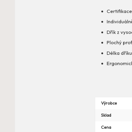
Certifikac
Individuáln
Dřík z vyso
Plochý pro
Délka dřík
Ergonomick
Výrobce
Sklad
Cena