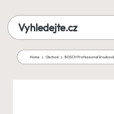
Skip
to
Vyhledejte.cz
content
zájezdy,
recenze,
produkty
Home
Obchod
BOSCH Professional šroubovák
i
půjčky
na
jednom
místě