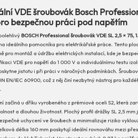
ální VDE šroubovák Bosch Profession
ro bezpečnou práci pod napětím
polehlivý
BOSCH Professional šroubovák VDE SL 2,5 × 75,
i na ideálního pomocníka pro elektrikářské práce. Tento plo
ě pro montáž a údržbu elektrických instalací, kde je bezp
ifikaci VDE pro napětí do 1 000 V a individuálnímu testu izol
kytne jistotu i při práci v náročných podmínkách. Šroubov
N EN/IEC 60900, což z něj činí nezbytný nástroj pro každé
.
ní začíná u dříku vyrobeného z prémiové oceli S2, která za
nost a dlouhou životnost. Plochý profil drážky SL 2,5 mm 
ezpečné uchycení ve šroubech a minimalizuje riziko vyklouz
elková délka 160 mm poskytují ideální rovnováhu mezi přes