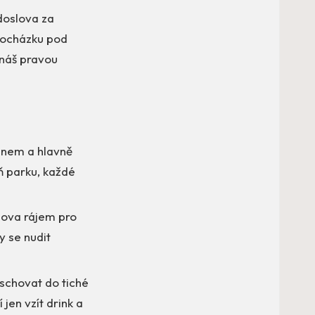
doslova za
procházku pod
tnáš pravou
gnem a hlavně
ň parku, každé
lova rájem pro
y se nudit
schovat do tiché
jen vzít drink a