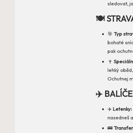
sledovat, j
🍽️ STRAV
🎯
Typ stra
bohaté sní
pak ochutn
🍷
Speciáln
lehký oběd,
Ochutnej mí
✈️ BALÍČ
✈️
Letenky:
nasedneš a z
🚌
Transfer