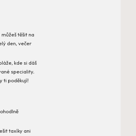
 můžeš těšit na
elý den, večer
pláže, kde si dáš
vané speciality.
 ti poděkují!
pohodlně
šit taxíky ani