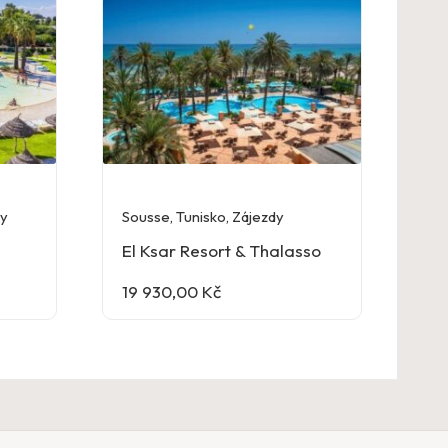
dy
Sousse
,
Tunisko
,
Zájezdy
El Ksar Resort & Thalasso
19 930,00
Kč