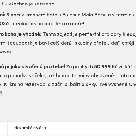
t – všechno je zařízeno.
ní:
8 nocí v krásném hotelu Bluesun Mala Berulia v termínu
2026
. Ideální čas na babí léto u moře!
ro koho je vhodné:
Tento zájezd je perfektní pro páry hledaj
mi (aquapark je baví celý den) i skupiny přátel, kteří chtějí 
bavou.
á je jako stvořená pro tebe!
Za pouhých
50 999 Kč
získáš 
e a pohody. Nečekej, až budou termíny obsazené – tato nab
 Klikni na rezervaci a začni si balit plavky. Tvé vysněné C
🇷
Makarská riviéra