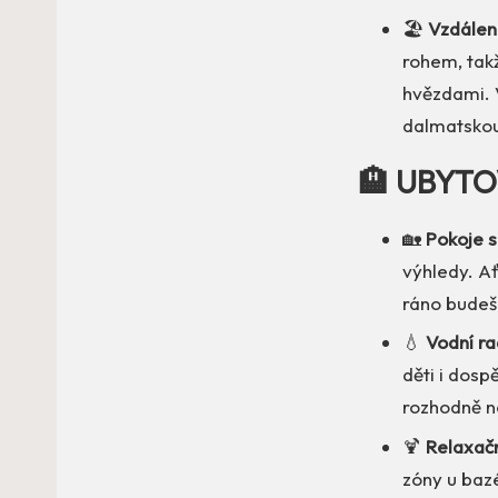
🏖️
Vzdálen
rohem, takž
hvězdami. 
dalmatskou
🏨 UBYTO
🏡
Pokoje 
výhledy. A
ráno budeš 
💧
Vodní r
děti i dosp
rozhodně n
🍹
Relaxačn
zóny u bazé