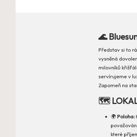
🌊 Bluesun
Představ si to r
vysněná dovole
milovníků křišťá
servírujeme v l
Zapomeň na staro
🗺️ LOKA
🌍
Poloha:
H
považováno
které příje