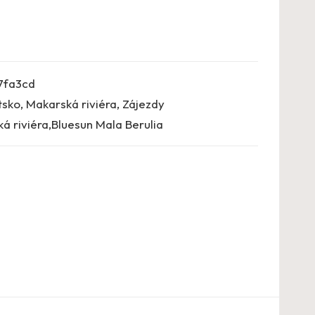
7fa3cd
tsko
,
Makarská riviéra
,
Zájezdy
á riviéra,Bluesun Mala Berulia