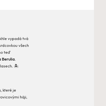
takhle vypadá tvá
 srdcovkou všech
ho teď
 Berulia
.
lasech. 🏝️
, které je
ovicovými háji,