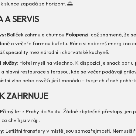
ak slunce zapadá za horizont. 🌅
A A SERVIS
vy:
Balíček zahrnuje chutnou
Polopenzi
, což znamená, že se
daně a večeře formou bufetu. Ráno si nabereš energii na c
áš speciality mezinárodní i chorvatské kuchyně.
í služby:
Hotel myslí na všechno. K dispozici je snack bar u 
 a hlavní restaurace s terasou, kde se večer podávají grilo
stní víno nebo osvěžující limonádu – tvoje chuťové pohárky
EK ZAHRNUJE
Přímý let z Prahy do Splitu. Žádné zbytečné přestupy, jen 
a chvíli jsi v ráji.
y:
Letištní transfery v místě jsou samozřejmostí. Nemusíš ře