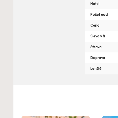
Hotel
Počet nocí
Cena
Sleva v %
Strava
Doprava
Letiště