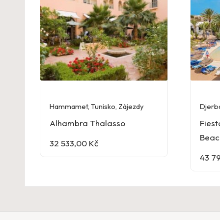
Hammamet
,
Tunisko
,
Zájezdy
Djerb
Alhambra Thalasso
Fiest
Beac
32 533,00
Kč
43 7