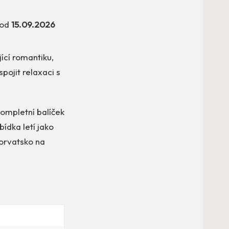
 od
15.09.2026
ící romantiku,
spojit relaxaci s
kompletní balíček
ídka letí jako
horvatsko na