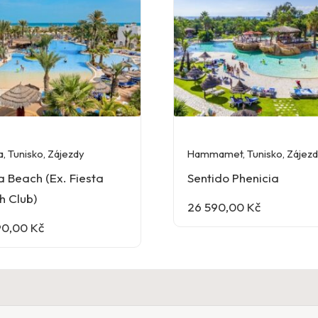
a
,
Tunisko
,
Zájezdy
Hammamet
,
Tunisko
,
Zájez
a Beach (Ex. Fiesta
Sentido Phenicia
h Club)
26 590,00
Kč
90,00
Kč