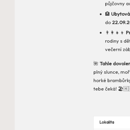
půjčovny au
🏨
Ubytová
do
22.09.
👨‍👩‍👧‍👦
P
rodiny s dět
večerní zá
🌺
Tahle dovolen
plný slunce, moř
horké brambůrky!
tebe čeká! 🏖️🇭
Lokalita