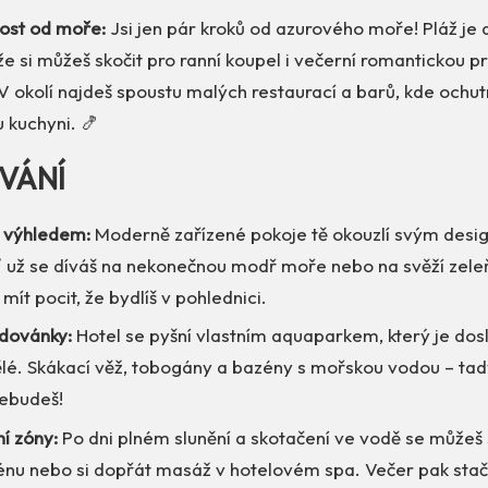
ost od moře:
Jsi jen pár kroků od azurového moře! Pláž je 
e si můžeš skočit pro ranní koupel i večerní romantickou 
V okolí najdeš spoustu malých restaurací a barů, kde ochu
 kuchyni. 🍤
VÁNÍ
s výhledem:
Moderně zařízené pokoje tě okouzlí svým desi
ť už se díváš na nekonečnou modř moře nebo na svěží zele
mít pocit, že bydlíš v pohlednici.
adovánky:
Hotel se pyšní vlastním aquaparkem, který je dos
ělé. Skákací věž, tobogány a bazény s mořskou vodou – tad
ebudeš!
í zóny:
Po dni plném slunění a skotačení ve vodě se můžeš 
nu nebo si dopřát masáž v hotelovém spa. Večer pak stačí 