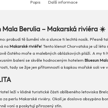
Popis
Další informace
 Mala Berulia – Makarská riviéra ☀️
áno: probudí tě šumění vln a slunce ti lechtá nosík. Přesně 
ná na
Makarské riviéře
! Tento klenot Chorvatska je už léta
lově čistého moře a malebných oblázkových pláží. A my ti 
uxusním balení se skvěle hodnoceným hotelem
Bluesun Mala
sti, tady se žije jen přítomností a kapkou mořské soli ve v
LITA
otel leží v klidné turistické části oblíbeného letoviska Brela
 za perlu Makarské riviéry. Okolí je doslova obsypáno bor
mně voní a poskytují přirozený stín.