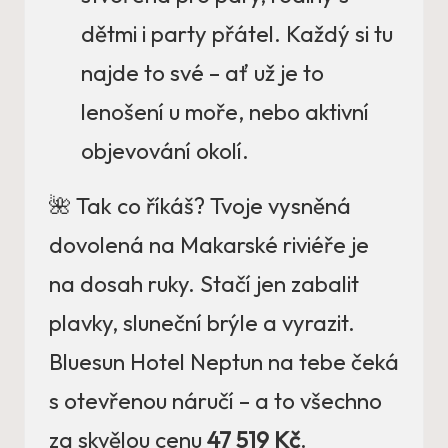
dětmi i party přátel. Každý si tu
najde to své – ať už je to
lenošení u moře, nebo aktivní
objevování okolí.
🌺 Tak co říkáš? Tvoje vysněná
dovolená na Makarské riviéře je
na dosah ruky. Stačí jen zabalit
plavky, sluneční brýle a vyrazit.
Bluesun Hotel Neptun na tebe čeká
s otevřenou náručí – a to všechno
za skvělou cenu
47 519 Kč
.