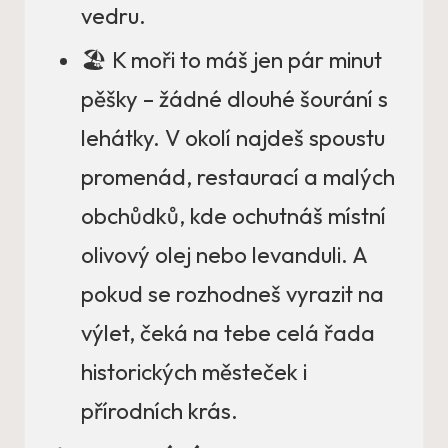
vedru.
🏖️ K moři to máš jen pár minut
pěšky – žádné dlouhé šourání s
lehátky. V okolí najdeš spoustu
promenád, restaurací a malých
obchůdků, kde ochutnáš místní
olivový olej nebo levanduli. A
pokud se rozhodneš vyrazit na
výlet, čeká na tebe celá řada
historických městeček i
přírodních krás.