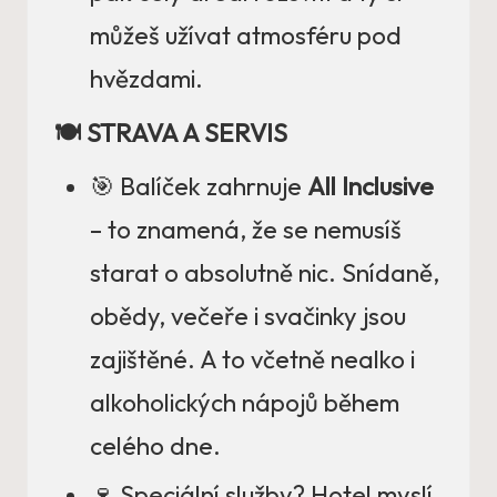
můžeš užívat atmosféru pod
hvězdami.
🍽️ STRAVA A SERVIS
🎯 Balíček zahrnuje
All Inclusive
– to znamená, že se nemusíš
starat o absolutně nic. Snídaně,
obědy, večeře i svačinky jsou
zajištěné. A to včetně nealko i
alkoholických nápojů během
celého dne.
🍷 Speciální služby? Hotel myslí