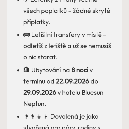
všech poplatků – žádné skryté
příplatky.
🚌 Letištní transfery v místě –
odletíš z letiště a už se nemusíš
o nic starat.
🏨 Ubytování na
8 nocí
v
termínu od
22.09.2026
do
29.09.2026
v hotelu Bluesun
Neptun.
👨‍👩‍👧‍👦 Dovolená je jako
stvořená pro páry, rodiny s