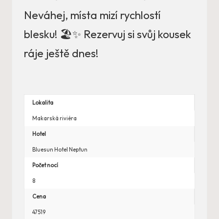
Neváhej, místa mizí rychlostí
blesku! 🏖️✨ Rezervuj si svůj kousek
ráje ještě dnes!
Lokalita
Makarská riviéra
Hotel
Bluesun Hotel Neptun
Počet nocí
8
Cena
47519