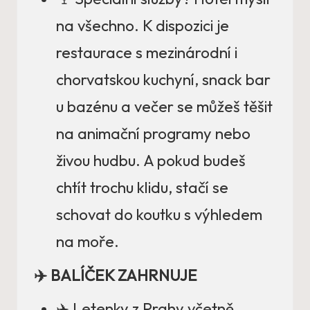
na všechno. K dispozici je
restaurace s mezinárodní i
chorvatskou kuchyní, snack bar
u bazénu a večer se můžeš těšit
na animační programy nebo
živou hudbu. A pokud budeš
chtít trochu klidu, stačí se
schovat do koutku s výhledem
na moře.
✈️ BALÍČEK ZAHRNUJE
✈️ Letenky z Prahy včetně