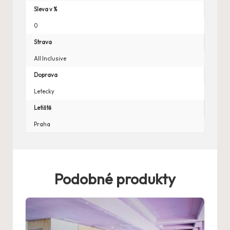
Sleva v %
0
Strava
All Inclusive
Doprava
Letecky
Letiště
Praha
Podobné produkty