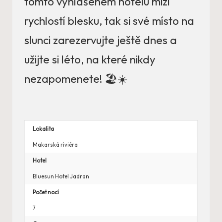
tomto vyhlášeném hotelu mizí
rychlostí blesku, tak si své místo na
slunci zarezervujte ještě dnes a
užijte si léto, na které nikdy
nezapomenete! 🏖️☀️
Lokalita
Makarská riviéra
Hotel
Bluesun Hotel Jadran
Počet nocí
7