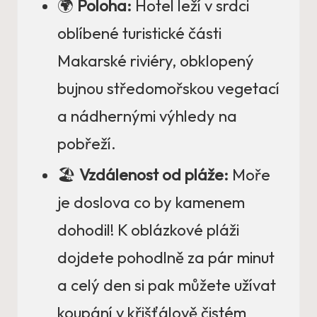
🌍
Poloha:
Hotel leží v srdci
oblíbené turistické části
Makarské riviéry, obklopený
bujnou středomořskou vegetací
a nádhernými výhledy na
pobřeží.
🏖️
Vzdálenost od pláže:
Moře
je doslova co by kamenem
dohodil! K oblázkové pláži
dojdete pohodlně za pár minut
a celý den si pak můžete užívat
koupání v křišťálově čistém