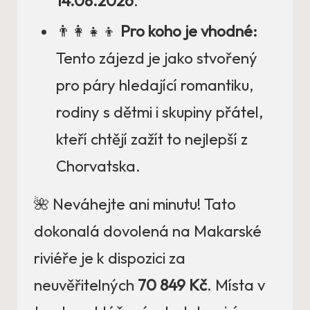
14.08.2026
.
👨‍👩‍👧‍👦
Pro koho je vhodné:
Tento zájezd je jako stvořený
pro páry hledající romantiku,
rodiny s dětmi i skupiny přátel,
kteří chtějí zažít to nejlepší z
Chorvatska.
🌺 Neváhejte ani minutu! Tato
dokonalá dovolená na Makarské
riviéře je k dispozici za
neuvěřitelných
70 849 Kč
. Místa v