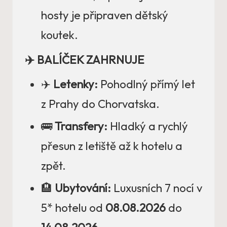
hosty je připraven dětský
koutek.
✈️ BALÍČEK ZAHRNUJE
✈️
Letenky:
Pohodlný přímý let
z Prahy do Chorvatska.
🚌
Transfery:
Hladký a rychlý
přesun z letiště až k hotelu a
zpět.
🏨
Ubytování:
Luxusních 7 nocí v
5* hotelu od
08.08.2026
do