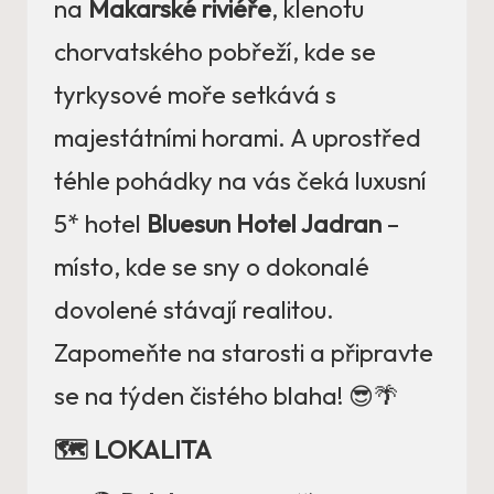
na
Makarské riviéře
, klenotu
chorvatského pobřeží, kde se
tyrkysové moře setkává s
majestátními horami. A uprostřed
téhle pohádky na vás čeká luxusní
5* hotel
Bluesun Hotel Jadran
–
místo, kde se sny o dokonalé
dovolené stávají realitou.
Zapomeňte na starosti a připravte
se na týden čistého blaha! 😎🌴
🗺️ LOKALITA