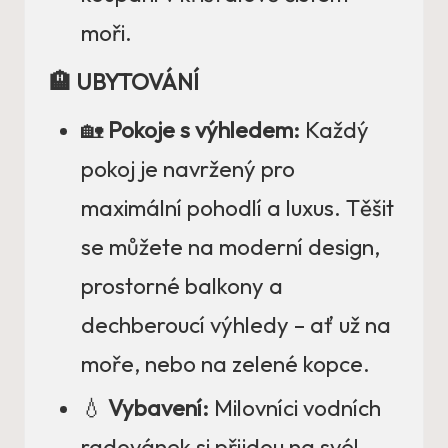
moři.
🏨 UBYTOVÁNÍ
🏡
Pokoje s výhledem:
Každý
pokoj je navržený pro
maximální pohodlí a luxus. Těšit
se můžete na moderní design,
prostorné balkony a
dechberoucí výhledy – ať už na
moře, nebo na zelené kopce.
💧
Vybavení:
Milovníci vodních
radovánek si přijdou na své!