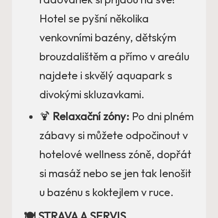
Hotel se pyšní několika
venkovními bazény, dětským
brouzdalištěm a přímo v areálu
najdete i skvělý aquapark s
divokými skluzavkami.
🍹
Relaxační zóny:
Po dni plném
zábavy si můžete odpočinout v
hotelové wellness zóně, dopřát
si masáž nebo se jen tak lenošit
u bazénu s koktejlem v ruce.
🍽️ STRAVA A SERVIS