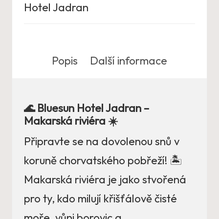
Hotel Jadran
Popis
Další informace
🌊 Bluesun Hotel Jadran –
Makarská riviéra ☀️
Připravte se na dovolenou snů v
koruně chorvatského pobřeží! 🏝️
Makarská riviéra je jako stvořená
pro ty, kdo milují křišťálově čisté
moře, vůni borovic a