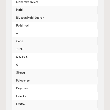
Makarská riviéra
Hotel
Bluesun Hotel Jadran
Počet nocí
6
Cena
70719
Sleva v %
0
Strava
Polopenze
Doprava
Letecky
Letiště