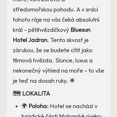
středomořskou pohodu. A v srdci
tohoto ráje na vás čeká absolutní
král – pětihvězdičkový
Bluesun
Hotel Jadran
. Tento skvost je
zárukou, že se budete cítit jako
filmová hvězda. Slunce, luxus a
nekonečný výhled na moře – to vše
je teď na dosah ruky. 🌟
🗺️ LOKALITA
🌍
Poloha:
Hotel se nachází v
turistické části Makarské riviéry,