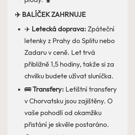
✈️ BALÍČEK ZAHRNUJE
✈️
Letecká doprava:
Zpáteční
letenky z Prahy do Splitu nebo
Zadaru v ceně. Let trvá
přibližně 1,5 hodiny, takže si za
chvilku budete užívat sluníčka.
🚌
Transfery:
Letištní transfery
v Chorvatsku jsou zajištěny. O
vaše pohodlí od okamžiku
přistání je skvěle postaráno.