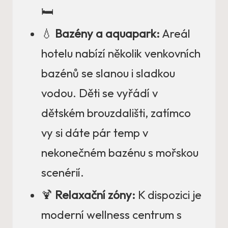
🛏️
💧
Bazény a aquapark:
Areál
hotelu nabízí několik venkovních
bazénů se slanou i sladkou
vodou. Děti se vyřádí v
dětském brouzdališti, zatímco
vy si dáte pár temp v
nekonečném bazénu s mořskou
scenérií.
🍹
Relaxační zóny:
K dispozici je
moderní wellness centrum s