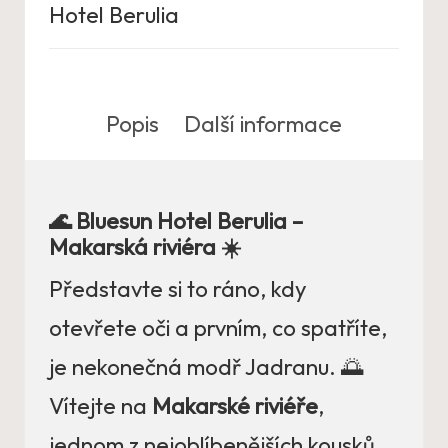
Hotel Berulia
Popis
Další informace
🌊 Bluesun Hotel Berulia –
Makarská riviéra ☀️
Představte si to ráno, kdy
otevřete oči a prvním, co spatříte,
je nekonečná modř Jadranu. 🌅
Vítejte na
Makarské riviéře
,
jednom z nejoblíbenějších kousků