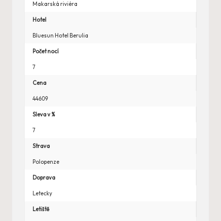
Makarská riviéra
Hotel
Bluesun Hotel Berulia
Počet nocí
7
Cena
44609
Sleva v %
7
Strava
Polopenze
Doprava
Letecky
Letiště