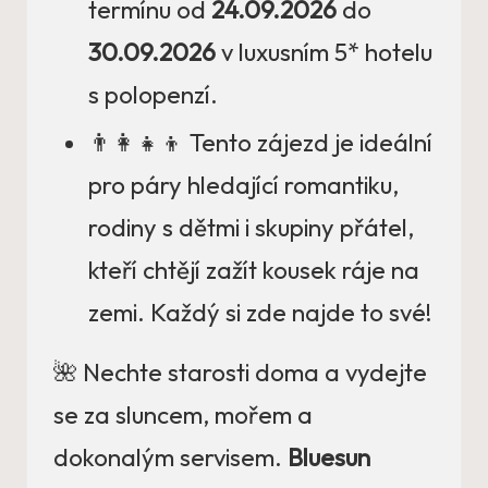
termínu od
24.09.2026
do
30.09.2026
v luxusním 5* hotelu
s polopenzí.
👨‍👩‍👧‍👦 Tento zájezd je ideální
pro páry hledající romantiku,
rodiny s dětmi i skupiny přátel,
kteří chtějí zažít kousek ráje na
zemi. Každý si zde najde to své!
🌺 Nechte starosti doma a vydejte
se za sluncem, mořem a
dokonalým servisem.
Bluesun