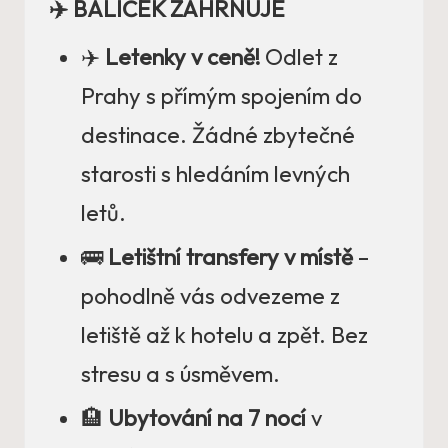
✈️ BALÍČEK ZAHRNUJE
✈️
Letenky v ceně!
Odlet z
Prahy s přímým spojením do
destinace. Žádné zbytečné
starosti s hledáním levných
letů.
🚌
Letištní transfery v místě
–
pohodlně vás odvezeme z
letiště až k hotelu a zpět. Bez
stresu a s úsměvem.
🏨
Ubytování na 7 nocí
v