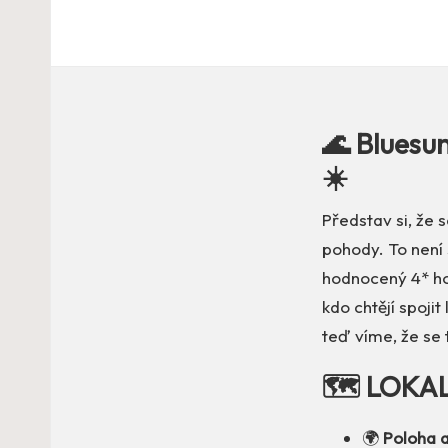
🌊 Bluesun
☀️
Představ si, že 
pohody. To není 
hodnocený 4* h
kdo chtějí spoji
teď víme, že se 
🗺️ LOKA
🌍
Poloha a