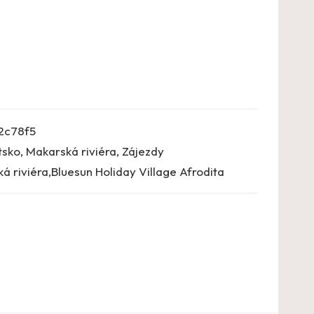
2c78f5
tsko
,
Makarská riviéra
,
Zájezdy
á riviéra,Bluesun Holiday Village Afrodita