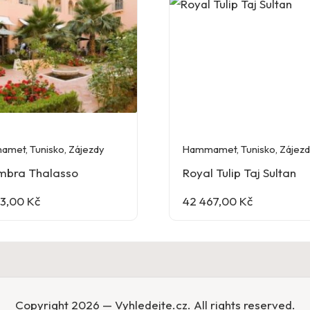
amet
,
Tunisko
,
Zájezdy
Hammamet
,
Tunisko
,
Zájez
mbra Thalasso
Royal Tulip Taj Sultan
33,00
Kč
42 467,00
Kč
Copyright 2026 — Vyhledejte.cz. All rights reserved.