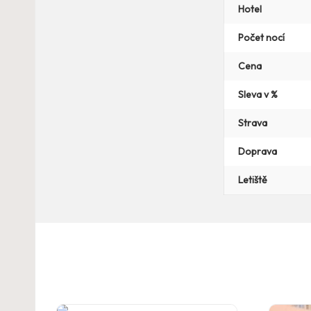
Hotel
Počet nocí
Cena
Sleva v %
Strava
Doprava
Letiště