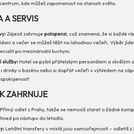
 centrum, kde můžeš zapomenout na starosti světa.
A A SERVIS
vy:
Zájezd zahrnuje
polopenzi
, což znamená, že si každé r
dani a večer se můžeš těšit na lahodnou večeři. Výběr jídel
ecialit po mezinárodní kuchyni.
í služby:
Hotel se pyšní přátelským personálem a skvělým 
 i drinky u bazénu nebo si dopřát večeři s výhledem na záp
 spokojenost!
EK ZAHRNUJE
Přímý odlet z Prahy, takže se nemusíš starat o žádné komp
 hned po nástupu do letadla.
y:
Letištní transfery v místě jsou samozřejmostí – odletíš z 