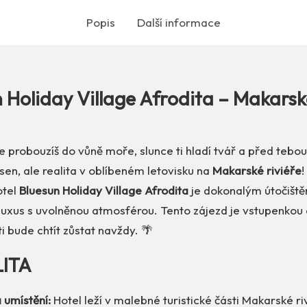
Popis
Další informace
 Holiday Village Afrodita – Makarsk
se probouzíš do vůně moře, slunce ti hladí tvář a před tebou
sen, ale realita v oblíbeném letovisku na
Makarské riviéře
!
otel
Bluesun Holiday Village Afrodita
je dokonalým útočiště
t luxus s uvolněnou atmosférou. Tento zájezd je vstupenkou 
ti bude chtít zůstat navždy. 🌴
LITA
 umístění:
Hotel leží v malebné turistické části Makarské riv