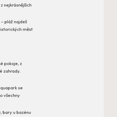
 z nejkrásnějších
 – pláž najdeš
historických měst
é pokoje, z
é zahrady.
 aquapark se
ro všechny
y, bary u bazénu