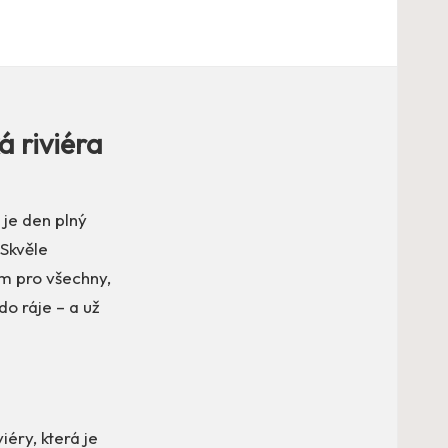
á riviéra
 je den plný
 Skvěle
m pro všechny,
do ráje – a už
iéry, která je