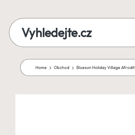
Skip
to
Vyhledejte.cz
content
zájezdy,
recenze,
produkty
Home
Obchod
Bluesun Holiday Village Afrodi
i
půjčky
na
jednom
místě