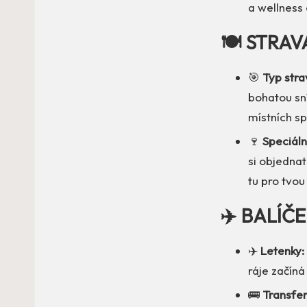
a wellness
🍽️ STRAV
🎯
Typ stra
bohatou sní
místních sp
🍷
Speciáln
si objednat
tu pro tvou
✈️ BALÍČ
✈️
Letenky:
ráje začíná
🚌
Transfer