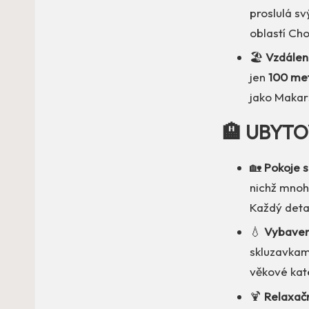
proslulá sv
oblastí Cho
🏖️
Vzdáleno
jen
100 me
jako Makar
🏨 UBYTO
🏡
Pokoje 
nichž mnoh
Každý deta
💧
Vybaven
skluzavkam
věkové kat
🍹
Relaxačn