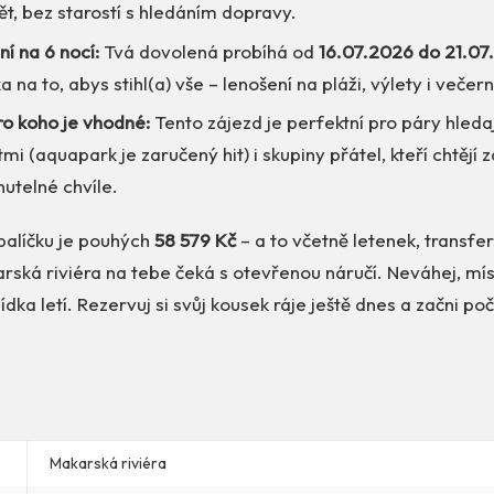
ět, bez starostí s hledáním dopravy.
í na 6 nocí:
Tvá dovolená probíhá od
16.07.2026 do 21.07
ka na to, abys stihl(a) vše – lenošení na pláži, výlety i večer
ro koho je vhodné:
Tento zájezd je perfektní pro páry hledaj
mi (aquapark je zaručený hit) i skupiny přátel, kteří chtějí z
telné chvíle.
balíčku je pouhých
58 579 Kč
– a to včetně letenek, transfe
rská riviéra na tebe čeká s otevřenou náručí. Neváhej, mí
dka letí. Rezervuj si svůj kousek ráje ještě dnes a začni po
Makarská riviéra