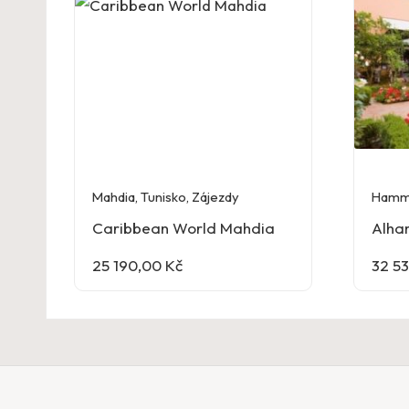
Mahdia
,
Tunisko
,
Zájezdy
Hamm
Caribbean World Mahdia
Alha
25 190,00
Kč
32 5