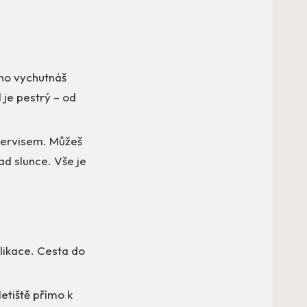
áno vychutnáš
 je pestrý – od
servisem. Můžeš
ad slunce. Vše je
likace. Cesta do
letiště přímo k