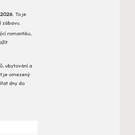
.2026
. To je
ní zábavu.
ící romantiku,
ažít
rů, ubytování a
st je omezený
čítat dny do