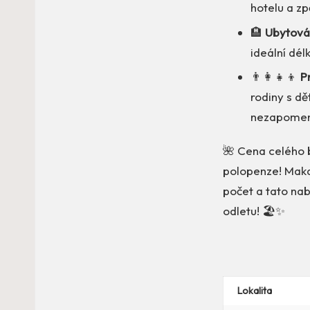
hotelu a zp
🏨
Ubytován
ideální dél
👨‍👩‍👧‍👦
P
rodiny s dět
nezapomenu
🌺 Cena celého 
polopenze! Maka
počet a tato nabí
odletu! 🏖️✨
Lokalita