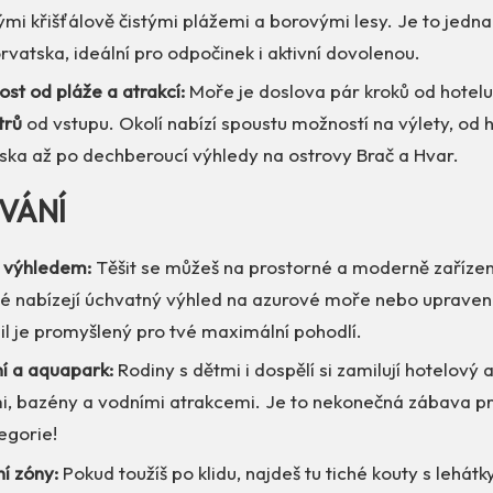
ými křišťálově čistými plážemi a borovými lesy. Je to jedna
rvatska, ideální pro odpočinek i aktivní dovolenou.
st od pláže a atrakcí:
Moře je doslova pár kroků od hotelu
trů
od vstupu. Okolí nabízí spoustu možností na výlety, od 
ska až po dechberoucí výhledy na ostrovy Brač a Hvar.
VÁNÍ
s výhledem:
Těšit se můžeš na prostorné a moderně zařízen
é nabízejí úchvatný výhled na azurové moře nebo upraven
il je promyšlený pro tvé maximální pohodlí.
í a aquapark:
Rodiny s dětmi i dospělí si zamilují hotelový
i, bazény a vodními atrakcemi. Je to nekonečná zábava p
egorie!
í zóny:
Pokud toužíš po klidu, najdeš tu tiché kouty s lehátk