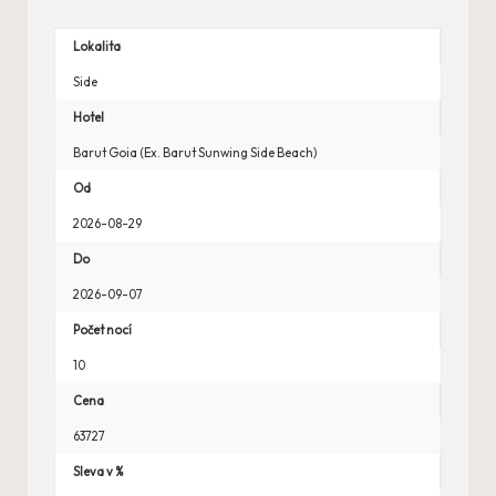
Lokalita
Side
Hotel
Barut Goia (Ex. Barut Sunwing Side Beach)
Od
2026-08-29
Do
2026-09-07
Počet nocí
10
Cena
63727
Sleva v %