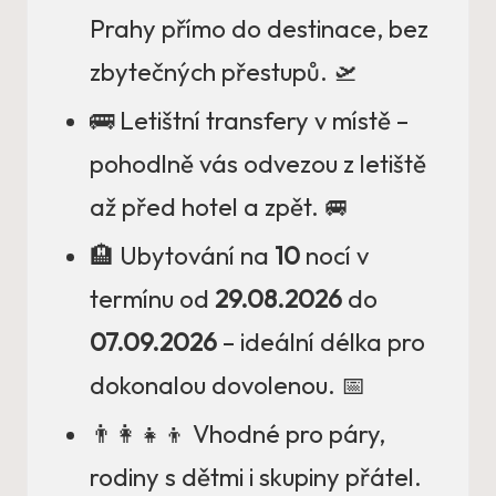
Prahy přímo do destinace, bez
zbytečných přestupů. 🛫
🚌 Letištní transfery v místě –
pohodlně vás odvezou z letiště
až před hotel a zpět. 🚐
🏨 Ubytování na
10
nocí v
termínu od
29.08.2026
do
07.09.2026
– ideální délka pro
dokonalou dovolenou. 📅
👨‍👩‍👧‍👦 Vhodné pro páry,
rodiny s dětmi i skupiny přátel.