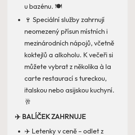
u bazénu. 🍽️
🍷 Speciální služby zahrnují
neomezený přísun místních i
mezinárodních nápojů, včetně
koktejlů a alkoholu. K večeři si
můžete vybrat z několika à la
carte restaurací s tureckou,
italskou nebo asijskou kuchyní.
🥂
✈️ BALÍČEK ZAHRNUJE
✈️ Letenky v ceně – odlet z