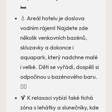
🛏️
💧 Areál hotelu je doslova
vodním rájem! Najdete zde
několik venkovních bazénů,
skluzavky a dokonce i
aquapark, který nadchne malé
i velké. Děti se vyřádí, dospělí si
odpočinou u bazénového baru.
🏊‍♂️
🍹 K relaxaci vybízí také tichá
zóna s lehátky a slunečníky, kde