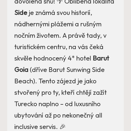
dovolená snů! 🌴 Oblíbená lokalita
Side
je známá svou historií,
nádhernými plážemi a rušným
nočním životem. A právě tady, v
turistickém centru, na vás čeká
skvěle hodnocený 4* hotel
Barut
Goia
(dříve Barut Sunwing Side
Beach). Tento zájezd je jako
stvořený pro ty, kteří chtějí zažít
Turecko naplno – od luxusního
ubytování až po nekonečný all
inclusive servis. 🎉