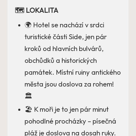
🗺️ LOKALITA
🌍 Hotel se nachází v srdci
turistické části Side, jen pár
kroků od hlavních bulvárů,
obchůdků a historických
památek. Místní ruiny antického
města jsou doslova za rohem!
🏛️
🏖️ K moři je to jen pár minut
pohodlné procházky – písečná
pláž je doslova na dosah ruky.