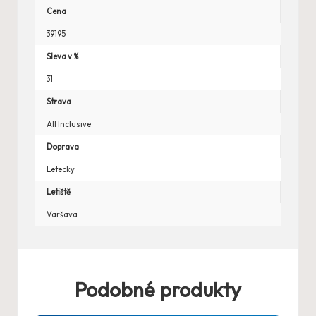
Cena
39195
Sleva v %
31
Strava
All Inclusive
Doprava
Letecky
Letiště
Varšava
Podobné produkty