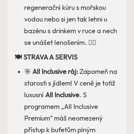
regenerační kúru s mořskou
vodou nebo si jen tak lehni u
bazénu s drinkem v ruce a nech
se unášet lenošením. 🧘‍♀️
🍽️ STRAVA A SERVIS
🎯
All Inclusive ráj:
Zapomeň na
starosti s jídlem! V ceně je totiž
luxusní
All Inclusive
. S
programem „All Inclusive
Premium“ máš neomezený
přístup k bufetům plným