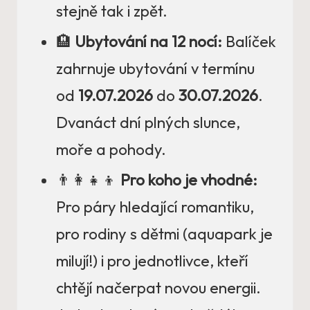
stejně tak i zpět.
🏨
Ubytování na 12 nocí:
Balíček
zahrnuje ubytování v termínu
od
19.07.2026
do
30.07.2026
.
Dvanáct dní plných slunce,
moře a pohody.
👨‍👩‍👧‍👦
Pro koho je vhodné:
Pro páry hledající romantiku,
pro rodiny s dětmi (aquapark je
milují!) i pro jednotlivce, kteří
chtějí načerpat novou energii.