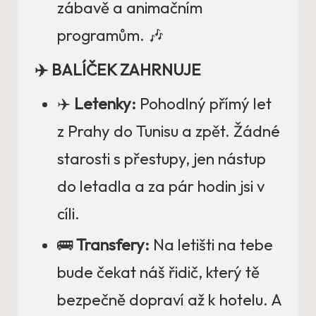
zábavě a animačním
programům. 🎶
✈️ BALÍČEK ZAHRNUJE
✈️
Letenky:
Pohodlný přímý let
z Prahy do Tunisu a zpět. Žádné
starosti s přestupy, jen nástup
do letadla a za pár hodin jsi v
cíli.
🚌
Transfery:
Na letišti na tebe
bude čekat náš řidič, který tě
bezpečně dopraví až k hotelu. A