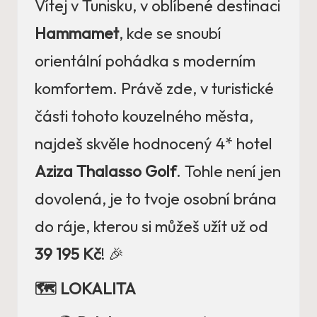
Vítej v Tunisku, v oblíbené destinaci
Hammamet
, kde se snoubí
orientální pohádka s moderním
komfortem. Právě zde, v turistické
části tohoto kouzelného města,
najdeš skvěle hodnocený 4* hotel
Aziza Thalasso Golf
. Tohle není jen
dovolená, je to tvoje osobní brána
do ráje, kterou si můžeš užít už od
39 195 Kč
! 🎉
🗺️ LOKALITA