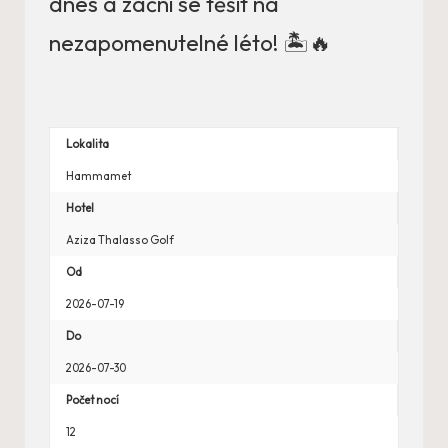
dnes a začni se těšit na
nezapomenutelné léto! 🏝️🔥
Lokalita
Hammamet
Hotel
Aziza Thalasso Golf
Od
2026-07-19
Do
2026-07-30
Počet nocí
12