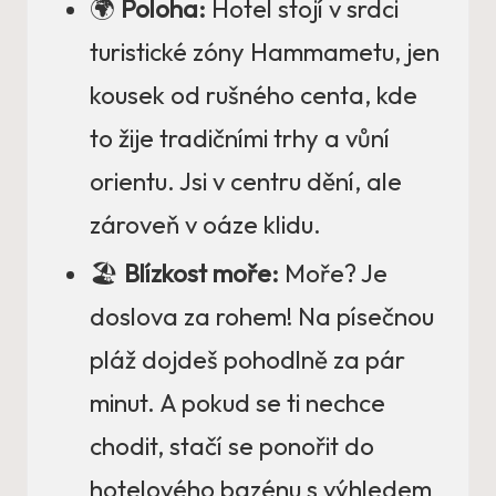
🌍
Poloha:
Hotel stojí v srdci
turistické zóny Hammametu, jen
kousek od rušného centa, kde
to žije tradičními trhy a vůní
orientu. Jsi v centru dění, ale
zároveň v oáze klidu.
🏖️
Blízkost moře:
Moře? Je
doslova za rohem! Na písečnou
pláž dojdeš pohodlně za pár
minut. A pokud se ti nechce
chodit, stačí se ponořit do
hotelového bazénu s výhledem