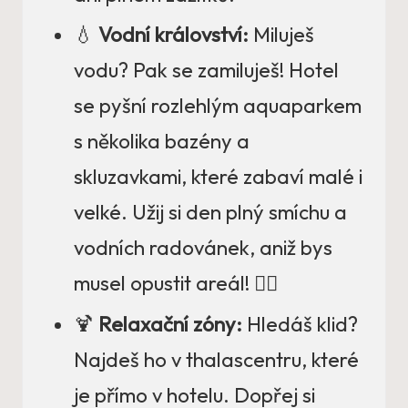
💧
Vodní království:
Miluješ
vodu? Pak se zamiluješ! Hotel
se pyšní rozlehlým aquaparkem
s několika bazény a
skluzavkami, které zabaví malé i
velké. Užij si den plný smíchu a
vodních radovánek, aniž bys
musel opustit areál! 🤽‍♂️
🍹
Relaxační zóny:
Hledáš klid?
Najdeš ho v thalascentru, které
je přímo v hotelu. Dopřej si