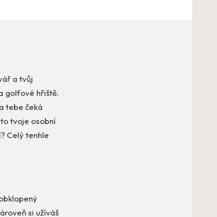
vář a tvůj
a golfové hřiště.
na tebe čeká
 to tvoje osobní
í? Celý tenhle
 obklopený
ároveň si užíváš