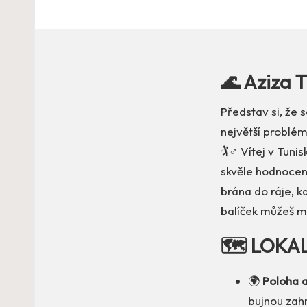
🌊 Aziza 
Představ si, že s
největší problém
🏌️♂️ Vítej v Tu
skvěle hodnocen
brána do ráje, k
balíček můžeš m
🗺️ LOKA
🌍
Poloha a
bujnou zahr