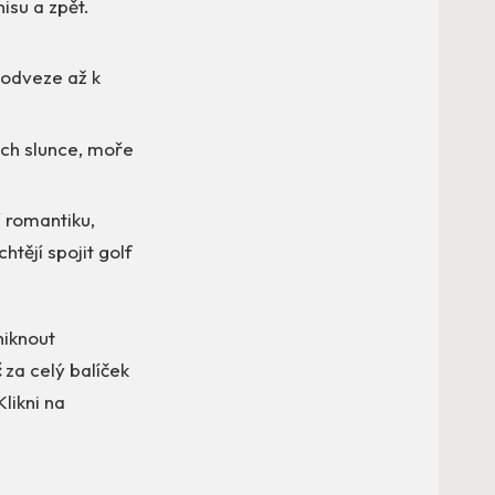
isu a zpět.
ě odveze až k
ch slunce, moře
í romantiku,
chtějí spojit golf
niknout
č
za celý balíček
likni na