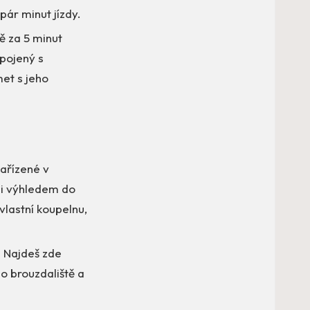
pár minut jízdy.
ě za 5 minut
opojený s
et s jeho
zařízené v
zi výhledem do
vlastní koupelnu,
! Najdeš zde
o brouzdaliště a