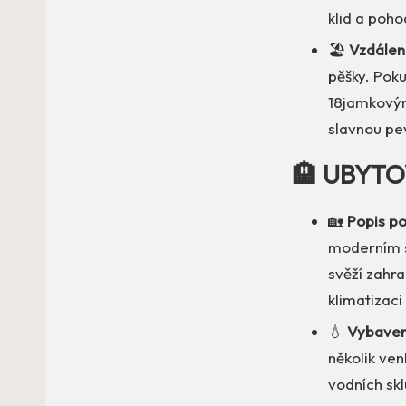
klid a poho
🏖️
Vzdáleno
pěšky. Poku
18jamkovým
slavnou pe
🏨 UBYTO
🏡
Popis po
moderním s
svěží zahra
klimatizaci
💧
Vybaven
několik ve
vodních sklu