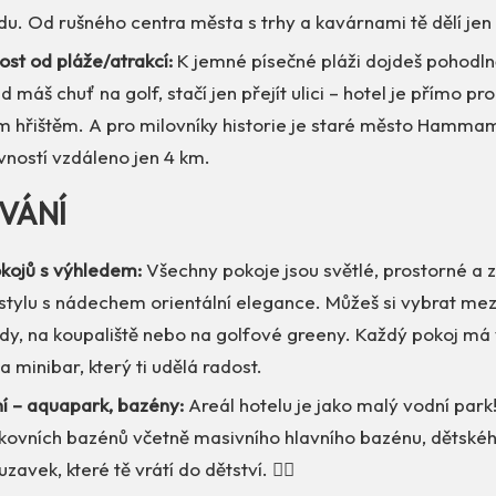
du. Od rušného centra města s trhy a kavárnami tě dělí jen 
st od pláže/atrakcí:
K jemné písečné pláži dojdeš pohodln
d máš chuť na golf, stačí jen přejít ulici – hotel je přímo pr
 hřištěm. A pro milovníky historie je staré město Hammam
vností vzdáleno jen 4 km.
VÁNÍ
kojů s výhledem:
Všechny pokoje jsou světlé, prostorné a 
tylu s nádechem orientální elegance. Můžeš si vybrat me
dy, na koupaliště nebo na golfové greeny. Každý pokoj má 
 a minibar, který ti udělá radost.
í – aquapark, bazény:
Areál hotelu je jako malý vodní park
nkovních bazénů včetně masivního hlavního bazénu, dětskéh
zavek, které tě vrátí do dětství. 🏊‍♂️