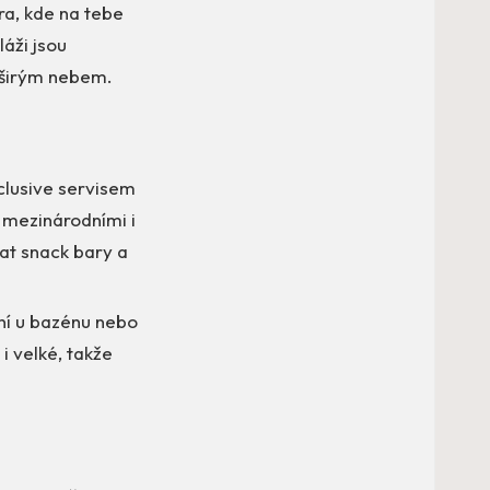
ra, kde na tebe
láži jsou
 širým nebem.
clusive servisem
 mezinárodními i
at snack bary a
ní u bazénu nebo
i velké, takže