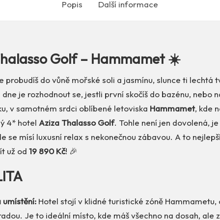
Popis
Další informace
Thalasso Golf – Hammamet ☀️
e probudíš do vůně mořské soli a jasmínu, slunce ti lechtá t
 dne je rozhodnout se, jestli první skočíš do bazénu, nebo n
nisku, v samotném srdci oblíbené letoviska
Hammamet
, kde 
ý 4* hotel
Aziza Thalasso Golf
. Tohle není jen dovolená, je
de se mísí luxusní relax s nekonečnou zábavou. A to nejlepš
ít už od
19 890 Kč
! 🎉
LITA
 umístění:
Hotel stojí v klidné turistické zóně Hammametu,
adou. Je to ideální místo, kde máš všechno na dosah, ale z