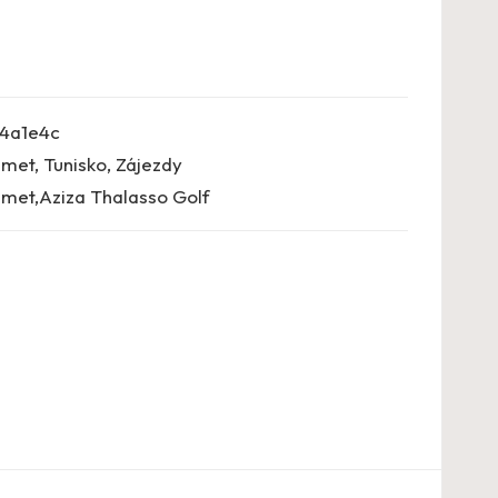
4a1e4c
met
,
Tunisko
,
Zájezdy
et,Aziza Thalasso Golf