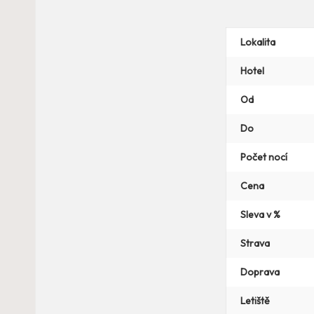
Lokalita
Hotel
Od
Do
Počet nocí
Cena
Sleva v %
Strava
Doprava
Letiště