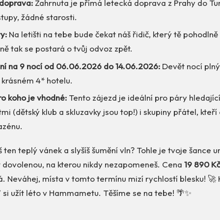
doprava:
Zahrnuta je přímá letecká doprava z Prahy do Tun
tupy, žádné starosti.
y:
Na letišti na tebe bude čekat náš řidič, který tě pohodln
jně tak se postará o tvůj odvoz zpět.
ní na 9 nocí od 06.06.2026 do 14.06.2026:
Devět nocí plný
 krásném 4* hotelu.
ro koho je vhodné:
Tento zájezd je ideální pro páry hledajíc
mi (dětský klub a skluzavky jsou top!) i skupiny přátel, kteří 
azénu.
íš ten teplý vánek a slyšíš šumění vln? Tohle je tvoje šance u
ít dovolenou, na kterou nikdy nezapomeneš. Cena
19 890 K
á. Neváhej, místa v tomto termínu mizí rychlostí blesku! 🚀 K
ď si užít léto v Hammametu. Těšíme se na tebe! 🌴✨