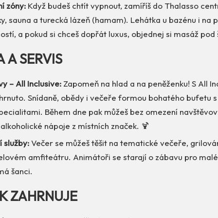
í zóny:
Když budeš chtít vypnout, zamíříš do Thalasso cent
vky, sauna a turecká lázeň (hamam). Lehátka u bazénu i na p
stí, a pokud si chceš dopřát luxus, objednej si masáž pod
A A SERVIS
y – All Inclusive:
Zapomeň na hlad a na peněženku! S All In
hrnuto. Snídaně, obědy i večeře formou bohatého bufetu s
specialitami. Během dne pak můžeš bez omezení navštěvov
i alkoholické nápoje z místních značek. 🍹
í služby:
Večer se můžeš těšit na tematické večeře, grilová
lovém amfiteátru. Animátoři se starají o zábavu pro malé 
má šanci.
EK ZAHRNUJE