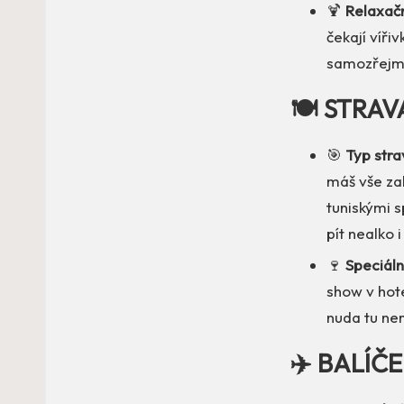
🍹
Relaxačn
čekají víři
samozřejmo
🍽️ STRAV
🎯
Typ strav
máš vše za
tuniskými 
pít nealko 
🍷
Speciáln
show v hote
nuda tu ne
✈️ BALÍČ