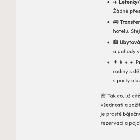
✈️
Letenky/
Žádné přes
🚌
Transfer
hotelu. Ste
🏨
Ubytová
a pohody v
👨‍👩‍👧‍👦
P
rodiny s dět
s party u b
🌺 Tak co, už cít
všednosti a zaž
je prostě báječn
rezervaci a poj