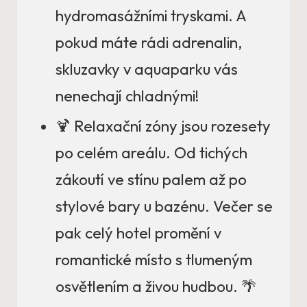
hydromasážními tryskami. A
pokud máte rádi adrenalin,
skluzavky v aquaparku vás
nenechají chladnými!
🍹 Relaxační zóny jsou rozesety
po celém areálu. Od tichých
zákoutí ve stínu palem až po
stylové bary u bazénu. Večer se
pak celý hotel promění v
romantické místo s tlumeným
osvětlením a živou hudbou. 🌴