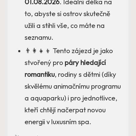
01.08.2026
. Ideální délka na
to, abyste si ostrov skutečně
užili a stihli vše, co máte na
seznamu.
👨‍👩‍👧‍👦 Tento zájezd je jako
stvořený pro
páry hledající
romantiku
, rodiny s dětmi (díky
skvělému animačnímu programu
a aquaparku) i pro jednotlivce,
kteří chtějí načerpat novou
energii v luxusním spa.