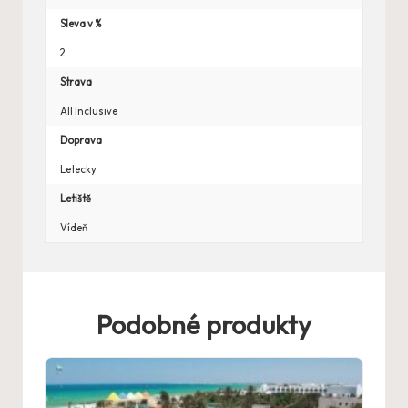
Sleva v %
2
Strava
All Inclusive
Doprava
Letecky
Letiště
Vídeň
Podobné produkty