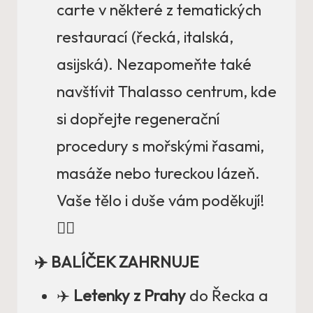
carte v některé z tematických
restaurací (řecká, italská,
asijská). Nezapomeňte také
navštívit Thalasso centrum, kde
si dopřejte regenerační
procedury s mořskými řasami,
masáže nebo tureckou lázeň.
Vaše tělo i duše vám poděkují!
💆‍♀️
✈️ BALÍČEK ZAHRNUJE
✈️
Letenky z Prahy
do Řecka a