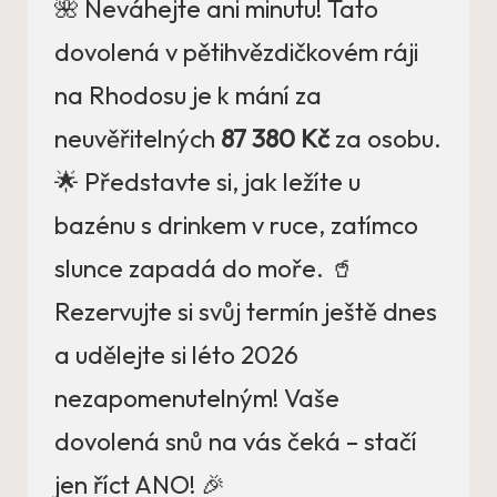
🌺 Neváhejte ani minutu! Tato
dovolená v pětihvězdičkovém ráji
na Rhodosu je k mání za
neuvěřitelných
87 380 Kč
za osobu.
🌟 Představte si, jak ležíte u
bazénu s drinkem v ruce, zatímco
slunce zapadá do moře. 🥤
Rezervujte si svůj termín ještě dnes
a udělejte si léto 2026
nezapomenutelným! Vaše
dovolená snů na vás čeká – stačí
jen říct ANO! 🎉