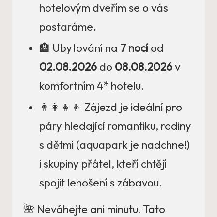
hotelovým dveřím se o vás
postaráme.
🏨 Ubytování na
7 nocí
od
02.08.2026
do
08.08.2026
v
komfortním 4* hotelu.
👨‍👩‍👧‍👦 Zájezd je ideální pro
páry hledající romantiku, rodiny
s dětmi (aquapark je nadchne!)
i skupiny přátel, kteří chtějí
spojit lenošení s zábavou.
🌺 Neváhejte ani minutu! Tato