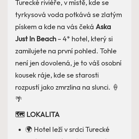
Turecké riviéře, v místě, kde se
tyrkysová voda potkává se zlatým
pískem a kde na vás čeká
Aska
Just In Beach
– 4* hotel, který si
zamilujete na první pohled. Tohle
není jen dovolená, je to váš osobní
kousek ráje, kde se starosti
rozpustí jako zmrzlina na slunci. 🍦
🌴
🗺️ LOKALITA
🌍 Hotel leží v srdci Turecké