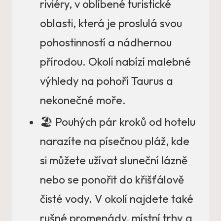
riviéry, v oblíbené turistické
oblasti, která je proslulá svou
pohostinností a nádhernou
přírodou. Okolí nabízí malebné
výhledy na pohoří Taurus a
nekonečné moře.
🏖️ Pouhých pár kroků od hotelu
narazíte na písečnou pláž, kde
si můžete užívat sluneční lázně
nebo se ponořit do křišťálově
čisté vody. V okolí najdete také
rušné promenády, místní trhy a