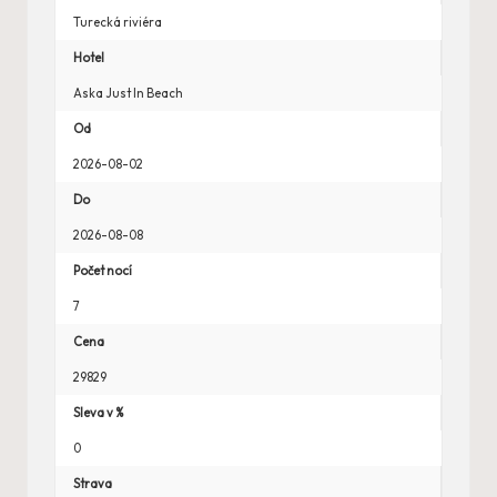
Turecká riviéra
Hotel
Aska Just In Beach
Od
2026-08-02
Do
2026-08-08
Počet nocí
7
Cena
29829
Sleva v %
0
Strava