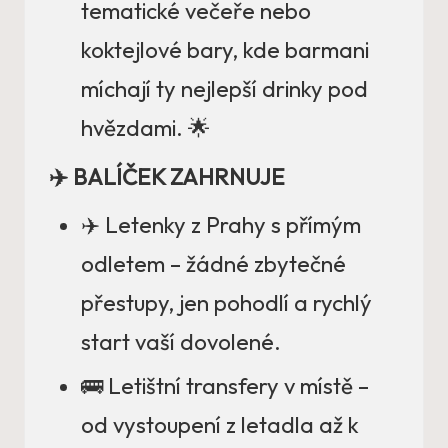
tematické večeře nebo
koktejlové bary, kde barmani
míchají ty nejlepší drinky pod
hvězdami. 🌟
✈️ BALÍČEK ZAHRNUJE
✈️ Letenky z Prahy s přímým
odletem – žádné zbytečné
přestupy, jen pohodlí a rychlý
start vaší dovolené.
🚌 Letištní transfery v místě –
od vystoupení z letadla až k