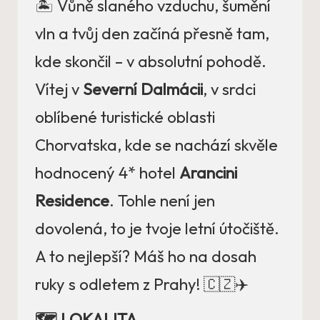
🏝️ Vůně slaného vzduchu, šumění
vln a tvůj den začíná přesně tam,
kde skončil – v absolutní pohodě.
Vítej v
Severní Dalmácii
, v srdci
oblíbené turistické oblasti
Chorvatska, kde se nachází skvěle
hodnocený 4* hotel
Arancini
Residence
. Tohle není jen
dovolená, to je tvoje letní útočiště.
A to nejlepší? Máš ho na dosah
ruky s odletem z Prahy! 🇨🇿✈️
🗺️ LOKALITA