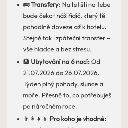
🚌
Transfery:
Na letišti na tebe
bude čekat náš řidič, který tě
pohodlně doveze až k hotelu.
Stejně tak i zpáteční transfer –
vše hladce a bez stresu.
🏨
Ubytování na 6 nocí:
Od
21.07.2026 do 26.07.2026.
Týden plný pohody, slunce a
moře. Přesně to, co potřebuješ
po náročném roce.
👨‍👩‍👧‍👦
Pro koho je vhodné: