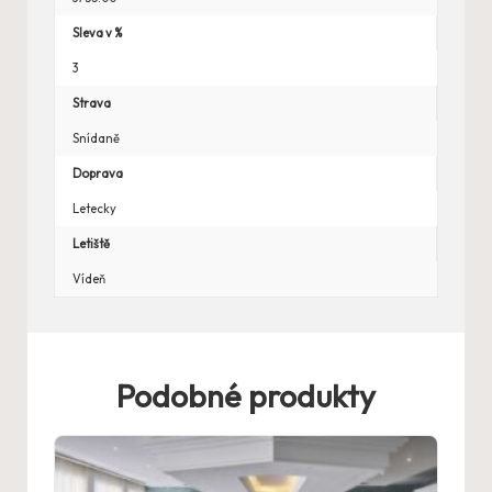
Sleva v %
3
Strava
Snídaně
Doprava
Letecky
Letiště
Vídeň
Podobné produkty