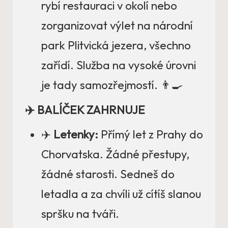
rybí restauraci v okolí nebo
zorganizovat výlet na národní
park Plitvická jezera, všechno
zařídí. Služba na vysoké úrovni
je tady samozřejmostí. 👨‍🍳
✈️ BALÍČEK ZAHRNUJE
✈️
Letenky:
Přímý let z Prahy do
Chorvatska. Žádné přestupy,
žádné starosti. Sedneš do
letadla a za chvíli už cítíš slanou
spršku na tváři.