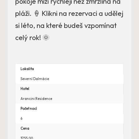
pokoje mizí rychleji než zmrzlina na
pláži. 🍦 Klikni na rezervaci a udělej
si léto, na které budeš vzpomínat
celý rok! 🌞
Lokalita
Severní Dalmácie
Hotel
Arancini Residence
Počet nocí
6
Cena
3755.00