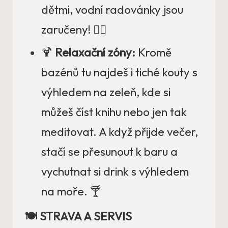
dětmi, vodní radovánky jsou
zaručeny! 🏊‍♂️
🍹
Relaxační zóny:
Kromě
bazénů tu najdeš i tiché kouty s
výhledem na zeleň, kde si
můžeš číst knihu nebo jen tak
meditovat. A když přijde večer,
stačí se přesunout k baru a
vychutnat si drink s výhledem
na moře. 🍸
🍽️ STRAVA A SERVIS