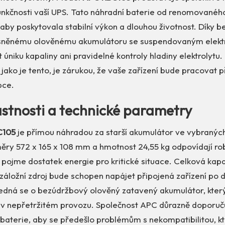
unkčnosti vaší UPS. Tato náhradní baterie od renomované
 aby poskytovala stabilní výkon a dlouhou životnost. Díky 
ěsněnému olověnému akumulátoru se suspendovaným elekt
úniku kapaliny ani pravidelné kontroly hladiny elektrolytu.
u, jako je tento, je zárukou, že vaše zařízení bude pracovat 
bce.
lastnosti a technické parametry
C105
je přímou náhradou za starší akumulátor ve vybraný
měry 572 x 165 x 108 mm a hmotnost 24,55 kg odpovídají ro
á pojme dostatek energie pro kritické situace. Celková ka
 záložní zdroj bude schopen napájet připojená zařízení po 
edná se o bezúdržbový olověný zatavený akumulátor, který
í v nepřetržitém provozu. Společnost APC důrazně doporuč
 baterie, aby se předešlo problémům s nekompatibilitou, k