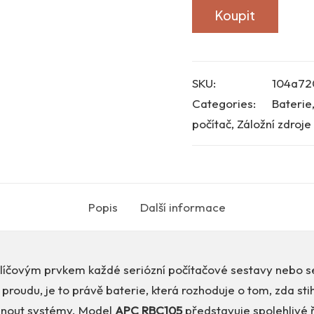
Koupit
SKU:
104a72
Categories:
Baterie
počítač
,
Záložní zdroje
Popis
Další informace
e klíčovým prvkem každé seriózní počítačové sestavy nebo 
proudu, je to právě baterie, která rozhoduje o tom, zda st
ypnout systémy. Model
APC RBC105
představuje spolehlivé 