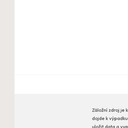
Záložní zdroj j
dojde k výpadku 
uložit data a v