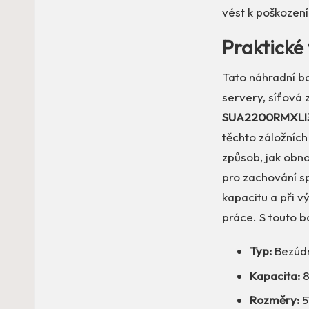
vést k poškození
Praktické 
Tato náhradní ba
servery, síťová 
SUA2200RMXLI
těchto záložních
způsob, jak obn
pro zachování s
kapacitu a při 
práce. S touto ba
Typ:
Bezúdr
Kapacita:
8
Rozměry:
5