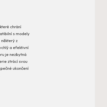
které chrání
tibilní s modely
e některý z
ychlý a efektivní
ru je nezbytná
rie ztrácí svou
zpečné ukončení
.