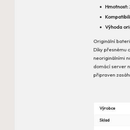
Hmotnost:
Kompatibili
Výhoda orig
Originální bater
Díky přesnému o
neoriginálními n
domácí server ne
připraven zasáh
Výrobce
Sklad