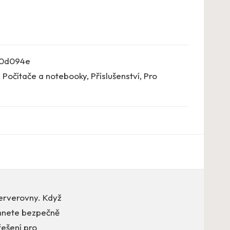
0d094e
,
Počítače a notebooky
,
Příslušenství
,
Pro
serverovny. Když
ihnete bezpečně
řešení pro