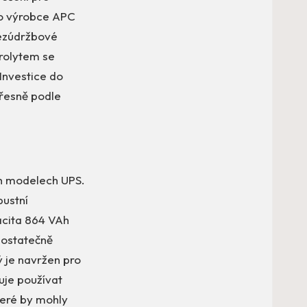
ho výrobce APC
bezúdržbové
rolytem se
 Investice do
přesně podle
ch modelech UPS.
bustní
pacita 864 VAh
dostatečně
 je navržen pro
uje používat
teré by mohly