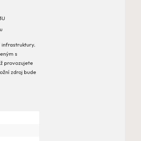
3U
u
 infrastruktury.
jeným s
už provozujete
ložní zdroj bude