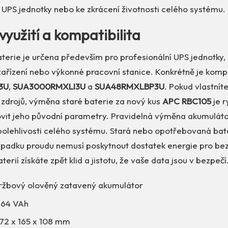
 UPS jednotky nebo ke zkrácení životnosti celého systému.
využití a kompatibilita
terie je určena především pro profesionální UPS jednotky, 
zařízení nebo výkonné pracovní stanice. Konkrétně je kompa
3U
,
SUA3000RMXLI3U
a
SUA48RMXLBP3U
. Pokud vlastnít
 zdrojů, výměna staré baterie za nový kus
APC RBC105
je r
ovit jeho původní parametry. Pravidelná výměna akumuláto
polehlivosti celého systému. Stará nebo opotřebovaná bate
výpadku proudu nemusí poskytnout dostatek energie pro be
terií získáte zpět klid a jistotu, že vaše data jsou v bezpečí
žbový olověný zatavený akumulátor
64 VAh
72 x 165 x 108 mm