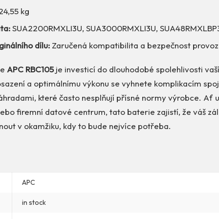
24,55 kg
ta:
SUA2200RMXLI3U, SUA3000RMXLI3U, SUA48RMXLBP
inálního dílu:
Zaručená kompatibilita a bezpečnost provoz
ie
APC RBC105
je investicí do dlouhodobé spolehlivosti vaší
sazení a optimálnímu výkonu se vyhnete komplikacím spo
áhradami, které často nesplňují přísné normy výrobce. Ať 
bo firemní datové centrum, tato baterie zajistí, že váš zá
nout v okamžiku, kdy to bude nejvíce potřeba.
APC
in stock