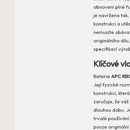
obnovení plné f
je navržena tak,
konstrukci a ut
nemusíte obávat 
originálního díl
specifikací výro
Klíčové v
Baterie
APC RB
Její fyzické roz
konstrukci, kter
zaručuje, že váš
dlouhou dobu. J
trvalé používán
pouze originální