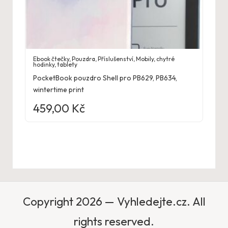
Ebook čtečky
,
Pouzdra
,
Příslušenství
,
Mobily, chytré
hodinky, tablety
PocketBook pouzdro Shell pro PB629, PB634,
wintertime print
459,00
Kč
Copyright 2026 — Vyhledejte.cz. All
rights reserved.