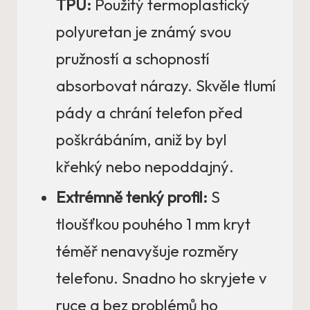
TPU:
Použitý termoplastický
polyuretan je známý svou
pružností a schopností
absorbovat nárazy. Skvěle tlumí
pády a chrání telefon před
poškrábáním, aniž by byl
křehký nebo nepoddajný.
Extrémně tenký profil:
S
tloušťkou pouhého 1 mm kryt
téměř nenavyšuje rozměry
telefonu. Snadno ho skryjete v
ruce a bez problémů ho